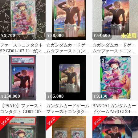
GD03
5,700
58,000
54,600
¥
¥
¥
ファーストコンタクト
☆ガンダムカードゲー
☆ガンダムカードゲー
SP GD01-107 U+ ガンダ
ム☆ファーストコンタ
ム☆ファーストコンタ
ムカード
クト☆パラレル☆未使
クト☆パラレル☆未使
用☆β版☆
用☆β版☆
150,000
85,000
9,130
¥
¥
¥
【PSA10】ファースト
ガンダムカードゲーム
BANDAI ガンダムカー
コンタクト GD01-107
ファーストコンタクト
ドゲーム/Verβ GD01-
U+ β ガンダム カード
パラレル β版 U+
107 ファーストコンタ
クト U+