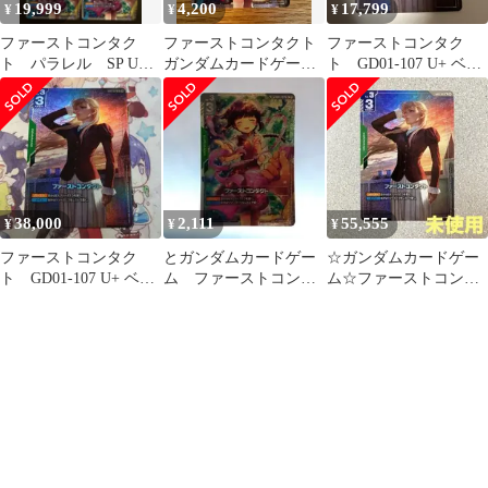
19,999
4,200
17,799
¥
¥
¥
ファーストコンタク
ファーストコンタクト
ファーストコンタク
ト パラレル SP U+ 4
ガンダムカードゲーム
ト GD01-107 U+ ベー
枚
SP Steel Requiem
タ版 パラレル ガン
ダムカード
38,000
2,111
55,555
¥
¥
¥
ファーストコンタク
とガンダムカードゲー
☆ガンダムカードゲー
ト GD01-107 U+ ベー
ム ファーストコンタ
ム☆ファーストコンタ
タ版 パラレル ガン
クト パラレル U+
クト☆パラレル☆未使
ダムカード
SP
用☆β版☆