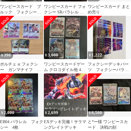
ワンピースカード ブ
ワンピースカード フォ
ワンピースカード まと
ルック フォクシー
クシー SRパラレル エ
め売り
セット2枚
ッグヘッドクライシス
390
3,000
1,222
¥
¥
¥
ポルチェ sr フォクシ
ワンピースカードゲー
フォクシーデッキパー
ー ガンマナイフ パ
ム クロコダイル他 4枚
ツ フォクシーパラレ
ラレル 紫エネルデッ
セット
ル4枚
キパーツ
2,000
2,699
6,500
¥
¥
¥
EB04 パラレル フォク
EXデッキ完備！サラマ
と*ー様 ワンピースカ
シー 4枚
ングレイトデッキ
ード 決戦の刻