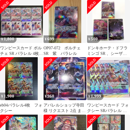
1,800
699
500
¥
¥
¥
ワンピースカード ポル
OP07-072 ポルチェ
ドンキホーテ・ドフラ
チェ SR パラレル 4枚
SR 紫 パラレル
ミンゴ SR 、シーザー•
フォクシー 4枚 セット
クラウンLパラレル、
フォクシーSR
1,900
960
1,999
¥
¥
¥
eb04パラレル4枚 フォ
アパレルショップ寺田
ワンピースカード フォ
クシー
様 リクエスト 2点 まと
クシー SRパラレル エ
め商品
ッグヘッドクライシス