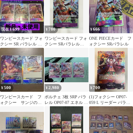
699
780
666
現在 ¥
¥
¥
ワンピースカード フォ
ワンピースカード フォ
ONE PIECEカード フ
クシー SR パラレル エ
クシー SRパラレル
ォクシー SRパラレル
ッグヘッドクライシス
EB04-036
紫 デッキ
500
2,980
700
¥
¥
¥
ワンピースカード フ
ポルチェ 3枚 SRP パラ
(1)フォクシー OP07-
ォクシー サンジのピ
レル OP07-07 エネル フ
059 L リーダー パラレ
ラフ パラレル まと
ォクシー ノロノロ
ル カード
め売り