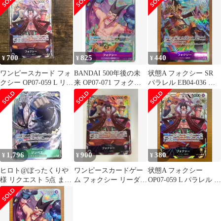
700
825
440
¥
¥
¥
ワンピースカード フォ
BANDAI 500年後の未
状態A フォクシー SR
クシー OP07-059 L リー
来 OP07-071 フォクシ
パラレル EB04-036 ワ
ダー パラレル カード
ー パラレルR
ンピースカード
ONEPIECE
1,796
900
380
¥
¥
¥
ヒロト@ぼったくりや
ワンピースカードゲー
状態A フォクシー
様 リクエスト 5点 まと
ム フォクシー リーダー
OP07-059 L パラレル ★
め商品
パラレル
ONE PIECE ワンピース
カードゲーム