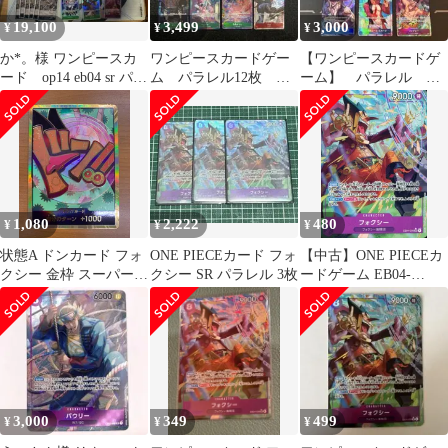
19,100
3,499
3,000
¥
¥
¥
か*。様 ワンピースカ
ワンピースカードゲー
【ワンピースカードゲ
ード op14 eb04 sr パラ
ム パラレル12枚
ーム】 パラレル ま
レル セット ギャル
SR20枚 まとめ売り
とめ売り 【９枚セッ
デ
ト】
1,080
2,222
480
¥
¥
¥
状態A ドンカード フォ
ONE PIECEカード フォ
【中古】ONE PIECEカ
クシー 金枠 スーパーパ
クシー SR パラレル 3枚
ードゲーム EB04-
ラレル 金ドン ワンピー
036[SR]：(パラレル)フ
スカード
ォクシー
3,000
349
499
¥
¥
¥