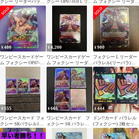
クシー リーダーパラレ
クシー OP07-059 L リー
ム フォクシー リーダー
ル
ダー パラレル
パラレル
400
4,200
900
¥
¥
¥
ワンピースカードゲー
ワンピースカードゲー
フォクシー L リーダー
ム フォクシー OP07-
ム フォクシー リーダー
パラレル(リーパラ)
071 R パラレル
パラレル OP07-059
OP07-059
555
666
444
¥
¥
¥
ワンピースカード フォ
ワンピースカード フ
ドン!!カード パラレル
クシー SRパラレル1枚
ォクシー SR パラレル
(フォクシー) 2枚セット
SR2枚3枚セットまとめ
EB04-036 4枚
美品
買い歓迎