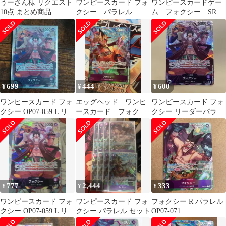
うーさん様 リクエスト
ワンピースカード フォ
ワンピースカードゲー
10点 まとめ商品
クシー パラレル
ム フォクシー SR パ
ラレル EB04
699
444
600
¥
¥
¥
ワンピースカード フォ
エッグヘッド ワンピ
ワンピースカード フォ
クシー OP07-059 L リー
ースカード フォクシ
クシー リーダーパラレ
ダー パラレル カード
ーSRパラレル EB04-
ル
036
777
2,444
333
¥
¥
¥
ワンピースカード フォ
ワンピースカード フォ
フォクシー R パラレル
クシー OP07-059 L リー
クシー パラレル セット
OP07-071
ダー パラレル カード