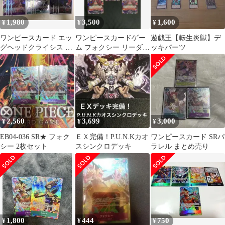
1,980
3,500
1,600
¥
¥
¥
ワンピースカード エッ
ワンピースカードゲー
遊戯王【転生炎獣】デ
グヘッドクライシス SR
ム フォクシー リーダー
ッキパーツ
セット売り
パラレル 5枚セット
2,560
3,699
3,000
¥
¥
¥
EB04-036 SR★ フォク
ＥＸ完備！P.U.N.Kカオ
ワンピースカード SRパ
シー 2枚セット
スシンクロデッキ
ラレル まとめ売り
1,800
444
750
¥
¥
¥