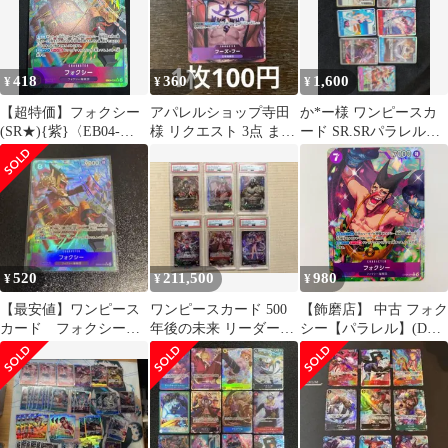
418
360
1,600
¥
¥
¥
【超特価】フォクシー
アパレルショップ寺田
か*ー様 ワンピースカ
(SR★){紫}〈EB04-
様 リクエスト 3点 まと
ード SR.SRパラレルな
036〉[エクストラブー
め商品
ど9枚セット
スター EGGHEAD
CRISIS【EB-04】] パラ
レル
520
211,500
980
¥
¥
¥
【最安値】ワンピース
ワンピースカード 500
【飾磨店】 中古 フォク
カード フォクシー
年後の未来 リーダーパ
シー【パラレル】(DAI-
SRP パラレル
ラレル ALL PSA10 コン
XT) R OP07-071
プ