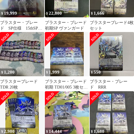
19,999
22,800
1,666
¥
¥
¥
ブラスター・ブレー
ブラスター・ブレード
ブラスターブレード4枚
ド‎ SP仕様 15thSP
初期SP ヴァンガード
セット
DZ-SS14 ②
1,200
1,999
550
¥
¥
¥
ブラスターブレード
ブラスター・ブレード
ブラスター・ブレー
TDR 20枚
初期 TD01/005 3枚セッ
ド RRR
ト
2,980
14,444
1,680
¥
¥
¥