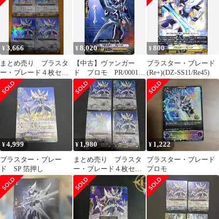
3,666
8,020
800
¥
¥
¥
まとめ売り ブラスタ
【中古】ヴァンガー
ブラスター・ブレード
ー・ブレード４枚セッ
ド プロモ PR/0001
(Re+)(DZ-SS11/Re45)
ト
ブラスター・ブレード
4,999
1,980
1,222
¥
¥
¥
ブラスター・ブレー
まとめ売り ブラスタ
ブラスター・ブレード
ド SP 箔押し
ー・ブレード４枚セッ
プロモ
ト