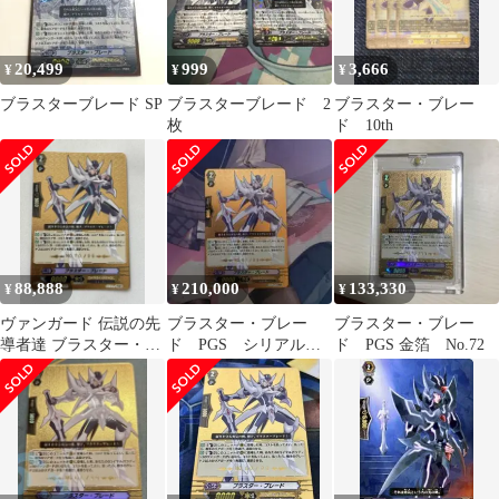
20,499
999
3,666
¥
¥
¥
ブラスターブレード SP
ブラスターブレード 2
ブラスター・ブレー
枚
ド 10th
88,888
210,000
133,330
¥
¥
¥
ヴァンガード 伝説の先
ブラスター・ブレー
ブラスター・ブレー
導者達 ブラスター・ブ
ド PGS シリアルナ
ド PGS 金箔 No.72
レード PGS No.70
ンバー No.81