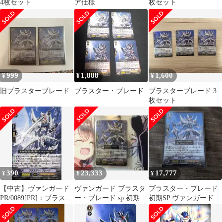
4枚セット
ア仕様
枚セット
999
1,888
1,600
¥
¥
¥
旧ブラスターブレード
ブラスター・ブレード
ブラスターブレード 3
枚セット
390
23,333
17,777
¥
¥
¥
【中古】ヴァンガード
ヴァンガード ブラスタ
ブラスター・ブレード
PR/0089[PR]：ブラスタ
ー・ブレード sp 初期
初期SP ヴァンガード
ー・ブレード(R仕様)