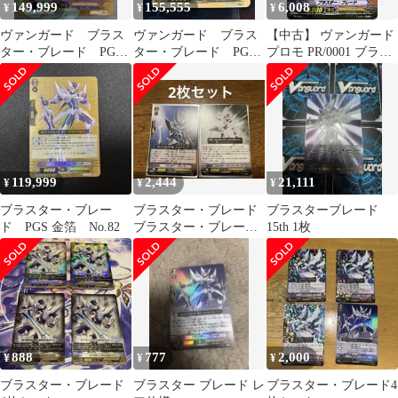
149,999
155,555
6,008
¥
¥
¥
ヴァンガード ブラス
ヴァンガード ブラス
【中古】 ヴァンガード
ター・ブレード PGS
ター・ブレード PGS
プロモ PR/0001 ブラス
伝説の先導者達
金箔 シリアル
ター・ブレード
119,999
2,444
21,111
¥
¥
¥
ブラスター・ブレー
ブラスター・ブレード
ブラスターブレード
ド PGS 金箔 No.82
ブラスター・ブレー
15th 1枚
ド・バースト2枚セット
888
777
2,000
¥
¥
¥
ブラスター・ブレード
ブラスター ブレード レ
ブラスター・ブレード4