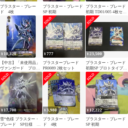
ブラスター・ブレー
ブラスター・ブレード
ブラスター・ブレード
ド 4枚
SP 初期
初期 TD01/005 4枚セッ
ト
10,320
777
23,500
¥
¥
¥
【中古】「未使用品」
ブラスターブレード
ブラスター・ブレード
ヴァンガード プロ
PR0089 2枚セット
初期SP プロトタイプ
モ PR/0001 ブラスタ
セット ヴァンガード
ー・ブレード
17,700
3,980
12,222
¥
¥
¥
雪*色様 ブラスター・
ブラスター・ブレー
ブラスター・ブレード
ブレード‎ SP仕様
ド 4枚
SP 初期