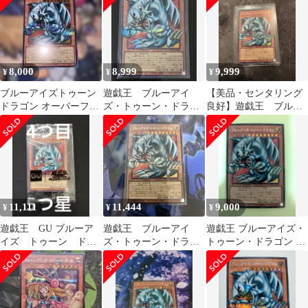
8,000
8,999
9,999
¥
¥
¥
ブルーアイズトゥーン
遊戯王 ブルーアイ
【美品・センタリング
ドラゴン オーバーフレ
ズ・トゥーン・ドラゴ
良好】遊戯王 ブルー
ーム シークレット
ン オーバーフレーム
アイズトゥーンドラゴ
ン オーバーフレーム
11,111
11,444
9,000
¥
¥
¥
遊戯王 GU ブルーア
遊戯王 ブルーアイ
遊戯王 ブルーアイズ・
イズ トゥーン ドラ
ズ・トゥーン・ドラゴ
トゥーン・ドラゴン シ
ゴン シークレット 4
ン オーバーフレー
ークレット オーバーフ
つ目5つ星個体
ム シク
レーム