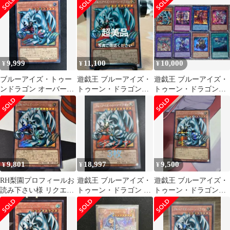
ット
レット シク
9,999
11,100
10,000
¥
¥
¥
ブルーアイズ・トゥー
遊戯王 ブルーアイズ・
遊戯王 ブルーアイズ・
ンドラゴン オーバーフ
トゥーン・ドラゴン
トゥーン・ドラゴン
レームレア 1枚
オーバーフレーム
オーバーフレームレア
他
9,801
18,997
9,500
¥
¥
¥
RH梨園プロフィールお
遊戯王 ブルーアイズ・
遊戯王 ブルーアイズ・
読み下さい様 リクエス
トゥーン・ドラゴン シ
トゥーン・ドラゴン
ト 2点 まとめ商品
ークレット オーバーフ
オーバーフレームシー
レーム アジア
クレット おまけ有