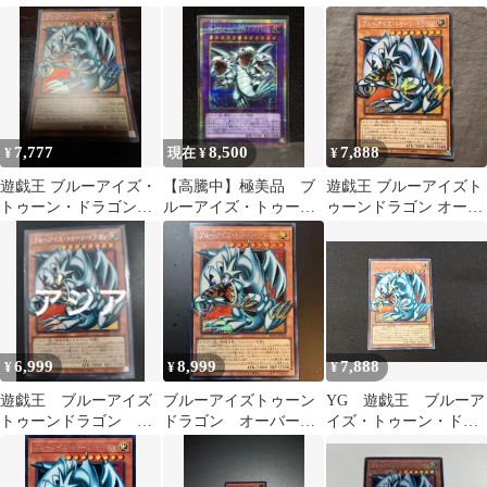
レーム アジアシーク
ラゴン オーバーフレ
ークレット オーバーフ
レット
ームシークレット
レーム アジア
7,777
8,500
7,888
¥
現在 ¥
¥
遊戯王 ブルーアイズ・
【高騰中】極美品 ブ
遊戯王 ブルーアイズト
トゥーン・ドラゴン
ルーアイズ・トゥー
ゥーンドラゴン オーバ
オーバーフレーム シ
ン・アルティメット・
ーフレームシークレッ
ークレット
ドラゴン プリシク
ト アジア版
6,999
8,999
7,888
¥
¥
¥
遊戯王 ブルーアイズ
ブルーアイズトゥーン
YG 遊戯王 ブルーア
トゥーンドラゴン オ
ドラゴン オーバーフ
イズ・トゥーン・ドラ
ーバーフレームシーク
レーム
ゴン オーバーフレー
レット シク
ムシークレットレア
RV01-JP008 ※商品説