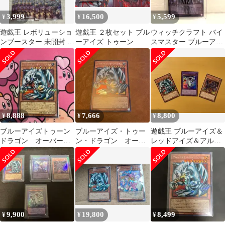
3,999
16,500
5,599
¥
¥
¥
遊戯王 レボリューショ
遊戯王 ２枚セット ブル
ウィッチクラフト バイ
ンブースター 未開封 59
ーアイズ トゥーン
スマスター ブルーアイ
パック
ズ ウルトラ 遊戯王 2枚
セット
8,888
7,666
8,800
¥
¥
¥
ブルーアイズトゥーン
ブルーアイズ・トゥー
遊戯王 ブルーアイズ＆
ドラゴン オーバーフ
ン・ドラゴン オーバ
レッドアイズ＆アルテ
レームシークレット1枚
ーフレーム
ィメットトゥーン ドラ
ゴン 3枚セット
9,900
19,800
8,499
¥
¥
¥