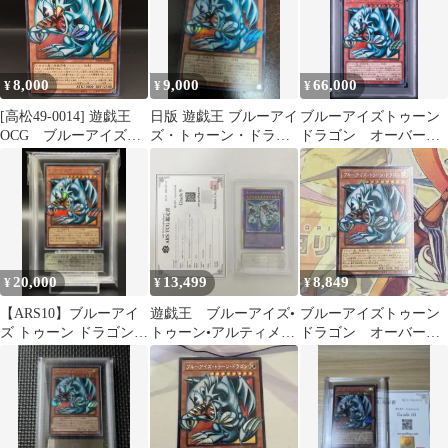
8,000
9,000
66,000
¥
¥
¥
[高松49-0014] 遊戯王
日版 遊戯王 ブルーアイ
ブルーアイズトゥーン
OCG ブルーアイズ・
ズ・トゥーン・ドラゴ
ドラゴン オーバーフ
トゥーン・ドラゴン
ン オーバーフレーム
レーム PSA10
RV01-JP008 オーバー
フレームシークレッ
ト REVOLUTION
BOOSTER -トゥーン・
ウィッチクラフト・破
械-[中古/ゆうパケット]
20,000
13,499
8,849
¥
¥
¥
【ARS10】ブルーアイ
遊戯王 ブルーアイズ•
ブルーアイズトゥーン
ズ トゥーン ドラゴン
トゥーン•アルティメッ
ドラゴン オーバーフ
オーバーフレーム 遊戯
トドラゴン ARS9 プ
レーム シークレッ
王 鑑定品
リシク
ト RV01