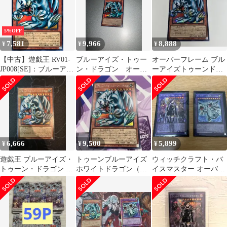
明文確認
5%OFF
7,581
9,966
8,888
¥
¥
¥
【中古】遊戯王 RV01-
ブルーアイズ・トゥー
オーバーフレーム ブル
JP008[SE]：ブルーアイ
ン・ドラゴン オーバ
ーアイズトゥーンドラ
ズ・トゥーン・ドラゴ
ーフレームシークレッ
ゴン 1枚
ン(オーバーフレーム
トレア RV01-JP008 遊
版)
戯王
6,666
9,500
5,899
¥
¥
¥
遊戯王 ブルーアイズ・
トゥーンブルーアイズ
ウィッチクラフト・バ
トゥーン・ドラゴン シ
ホワイトドラゴン（オ
イスマスター オーバー
ークレット オーバーフ
ーバーフレーム）
フレームシークレット
レーム アジア
レア シク その他