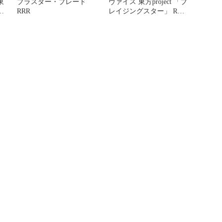
東
ブラスター・ブレード
ヴァイス 東方project 「ブ
ジ
RRR
レイジングスター」 RRR
4枚