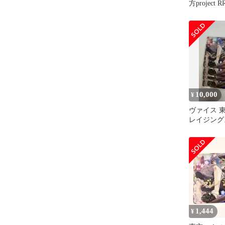
方project
ングスター
10,000
¥
ヴァイス 東方
レイジング
4枚
1,444
¥