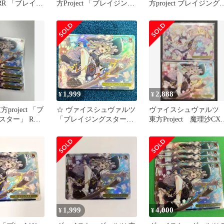
 RRR 「ブレイジ
方Project 「ブレイジング
方project ブレイジング
」
スター」RRR 3枚
ター RRR 2枚
1,999
2,888
¥
¥
project 「ブ
☆ ヴァイスシュヴァルツ
ヴァイスシュヴァル
スター」 RRR
「ブレイジングスター」
東方Project 魔理沙C
RRR THP/S130-025R RRR
RRR 2枚セット
1枚 ☆
1,999
4,000
¥
¥