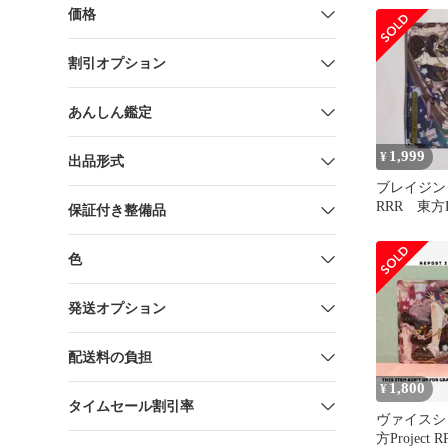
価格
割引オプション
あんしん鑑定
1,999
¥
出品形式
ブレイジ
RRR 東方P
保証付き整備品
イスシュヴ
色
発送オプション
配送料の負担
1,800
¥
タイムセール割引率
ヴァイスシ
方Project