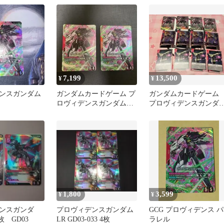
7,199
13,500
¥
¥
ンスガンダム
ガンダムカードゲーム プ
ガンダムカードゲー
ロヴィデンスガンダム
プロヴィデンスガンダ
LR＋ パラレル 2枚セット
ム lr+ セット
1,800
3,599
¥
¥
ンスガンダ
プロヴィデンスガンダム
GCG プロヴィデンス パ
枚 GD03
LR GD03-033 4枚
ラレル