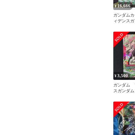
16,666
¥
ガンダムカ
ィデンスガ
ラウ・クルー
とめ
3,500
¥
ガンダム 
スガンダム 