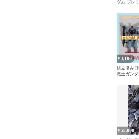
ダム プレ
ョン完成品
3,100
¥
組立済み HG
戦士ガンダム
ヴィデンス
55,000
¥