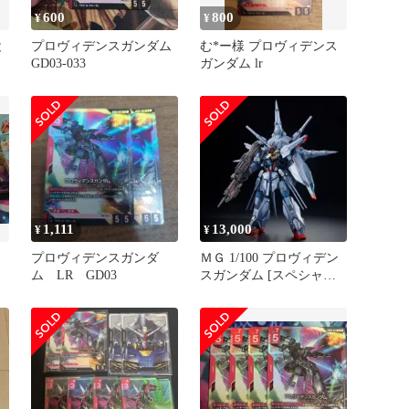
600
800
¥
¥
と
プロヴィデンスガンダム
む*ー様 プロヴィデンス
GD03-033
ガンダム lr
1,111
13,000
¥
¥
プロヴィデンスガンダ
ＭＧ 1/100 プロヴィデン
ム LR GD03
スガンダム [スペシャル
コーティング]