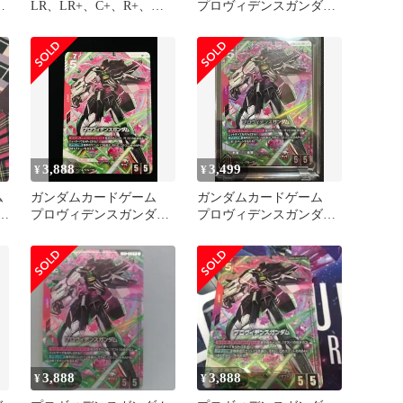
デ
LR、LR+、C+、R+、ま
プロヴィデンスガンダム
とめ売り
LR+
3,888
3,499
¥
¥
ム
ガンダムカードゲーム
ガンダムカードゲーム
カ
プロヴィデンスガンダ
プロヴィデンスガンダム
ム LR+
LR+ 極美品 ラウ・ル・
クルーゼR
3,888
3,888
¥
¥