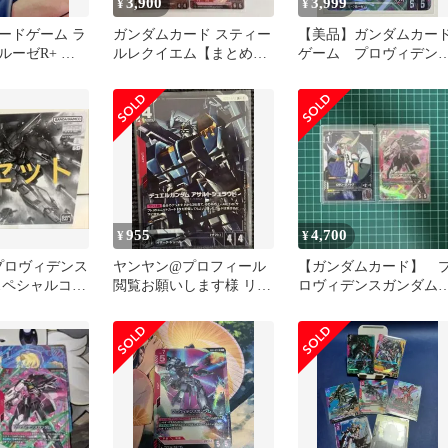
3,900
3,999
¥
¥
ードゲーム ラ
ガンダムカード スティー
【美品】ガンダムカー
ルーゼR+ プ
ルレクイエム【まとめ売
ゲーム プロヴィデン
スガンダムセ
り】
ガンダム LR+ パラレ
955
4,700
¥
¥
0 プロヴィデンス
ヤンヤン@プロフィール
【ガンダムカード】 
スペシャルコー
閲覧お願いします様 リク
ロヴィデンスガンダ
. 4個
エスト 3点 まとめ商品
LRパラレル ロラン 
パラレル