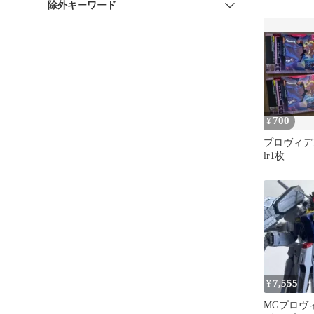
除外キーワード
700
¥
プロヴィデ
lr1枚
7,555
¥
MGプロヴ