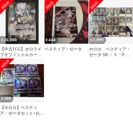
ゲーム ベスティア・ゼ
ータ(hBP07-002)(OUR)
【50-59】
26,000
444
1,999
¥
¥
¥
【中古TCG】ホロライ
ベスティア・ゼータ
ホロカ ベスティア・
ブオフィシャルカード
ゼータ SR ・ S ・P セ
ゲーム ベスティア・ゼ
ット
ータ(hBP07-002)(SEC)
【50-68】
300
¥
【ホロカ】ベスティ
ア・ゼータセット+おま
け