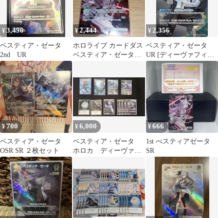
3,490
2,444
2,356
¥
¥
¥
ベスティア・ゼータ
ホロライブ カードダス
ベスティア・ゼータ
2nd UR
ベスティア・ゼータ
UR [ディーヴァフィー
UR
バー] hBP07-021 傷有り
ホロライブカードゲー
ム ホロカ
700
6,000
666
¥
¥
¥
ベスティア・ゼータ
ベスティア・ゼータ
1st べスティアゼータ
OSR SR ２枚セット
ホロカ ディーヴァフ
SR
ィーバー