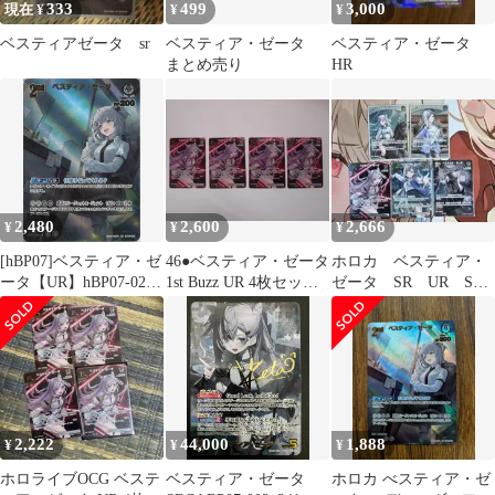
333
499
3,000
現在 ¥
¥
¥
ベスティアゼータ sr
ベスティア・ゼータ
ベスティア・ゼータ
まとめ売り
HR
2,480
2,600
2,666
¥
¥
¥
[hBP07]ベスティア・ゼ
46●ベスティア・ゼータ
ホロカ ベスティア・
ータ【UR】hBP07-021
1st Buzz UR 4枚セット
ゼータ SR UR S
ITCGF4IU1JHG
NH0530-1
まとめ売り
2,222
44,000
1,888
¥
¥
¥
ホロライブOCG ベステ
ベスティア・ゼータ
ホロカ べスティア・ゼ