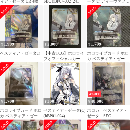
ィア・ゼータ UR 4枚
SEC hBP07-002_241
ータ ur ディーヴァフィ
ーバー
1,999
2,000
1,799
¥
¥
¥
ベスティア・ゼータur
【中古TCG】ホロライ
ホロライブカード ホロ
ブオフィシャルカード
カ ベスティア・ゼータ
ゲーム ベスティア・ゼ
UR
ータ(hBP07-021)(UR)
【50-60】
4%OFF
1,700
300
48,000
¥
¥
¥
ホロライブカード ホロ
ベスティア・ゼータ(C)
ホロカ ベスティア・
カ ベスティア・ゼータ
(hBP01-024)
ゼータ SEC
UR