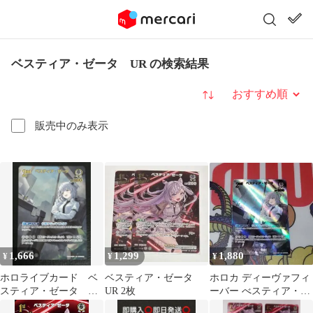
ベスティア・ゼータ UR の検索結果
並び替え
販売中のみ表示
1,666
1,299
1,880
¥
¥
¥
ホロライブカード ベ
ベスティア・ゼータ
ホロカ ディーヴァフィ
スティア・ゼータ UR
UR 2枚
ーバー べスティア・ゼ
2nd ①
ータ UR ベスティアゼ