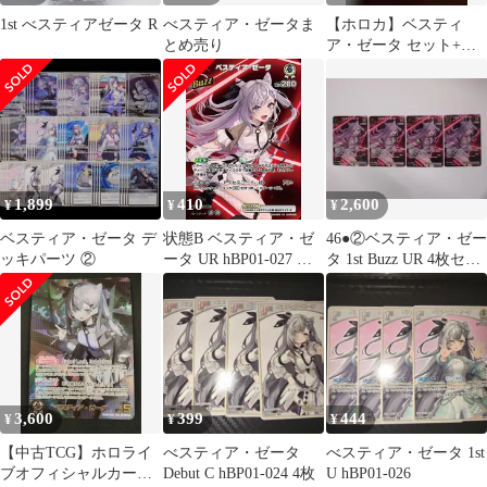
1st べスティアゼータ R
べスティア・ゼータま
【ホロカ】ベスティ
とめ売り
ア・ゼータ セット+お
まけ
1,899
410
2,600
¥
¥
¥
ベスティア・ゼータ デ
状態B ベスティア・ゼ
46●②ベスティア・ゼー
ッキパーツ ②
ータ UR hBP01-027 ★
タ 1st Buzz UR 4枚セッ
ホロライブカードゲー
トNH0530-2
ム hololive ホロカ
3,600
399
444
¥
¥
¥
【中古TCG】ホロライ
べスティア・ゼータ
べスティア・ゼータ 1st
ブオフィシャルカード
Debut C hBP01-024 4枚
U hBP01-026