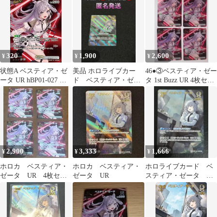
ータ
320
1,900
2,600
¥
¥
¥
状態A ベスティア・ゼ
美品 ホロライブカー
46●③ベスティア・ゼー
ータ UR hBP01-027 ★
ド ベスティア・ゼー
タ 1st Buzz UR 4枚セッ
ホロライブカードゲー
タ UR 2nd ②
トNH0530-3
ム hololive ホロカ
2,900
3,333
1,666
¥
¥
¥
ホロカ ベスティア・
ホロカ ベスティア・
ホロライブカード ベ
ゼータ UR 4枚セッ
ゼータ UR
スティア・ゼータ UR
ト
2nd ②