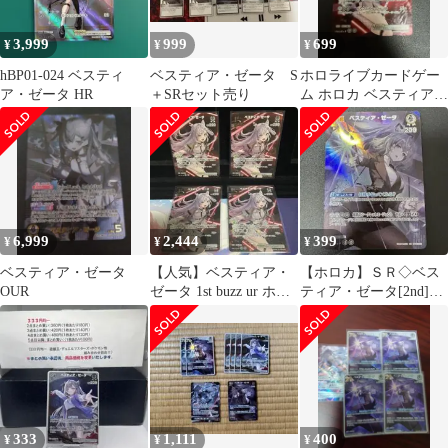
3,999
999
699
¥
¥
¥
hBP01-024 ベスティ
ベスティア・ゼータ S
ホロライブカードゲー
ア・ゼータ HR
＋SRセット売り
ム ホロカ ベスティア・
ゼータ 1st buzz UR
6,999
2,444
399
¥
¥
¥
ベスティア・ゼータ
【人気】ベスティア・
【ホロカ】ＳＲ◇ベス
OUR
ゼータ 1st buzz ur ホロ
ティア・ゼータ[2nd]
カ ディーヴァフィーバ
HBP07-021SR
ー
333
1,111
400
¥
¥
¥