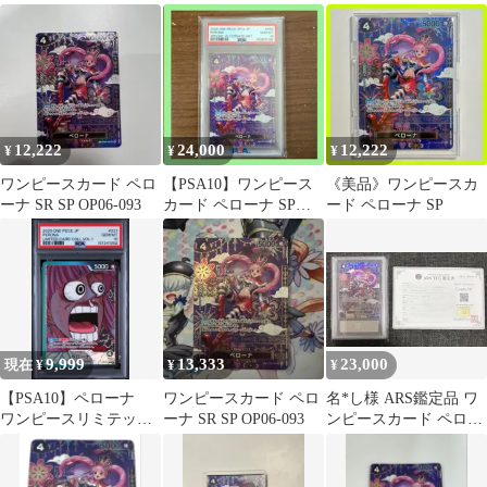
プロモ
エディション
12,222
24,000
12,222
¥
¥
¥
ワンピースカード ペロ
【PSA10】ワンピース
《美品》ワンピースカ
ーナ SR SP OP06-093
カード ペローナ SP
ード ペローナ SP
OP06-093 SR
9,999
13,333
23,000
現在 ¥
¥
¥
【PSA10】ペローナ
ワンピースカード ペロ
名*し様 ARS鑑定品 ワ
ワンピースリミテッド
ーナ SR SP OP06-093
ンピースカード ペロー
カードコレクション
ナ SR/SP Grade 10