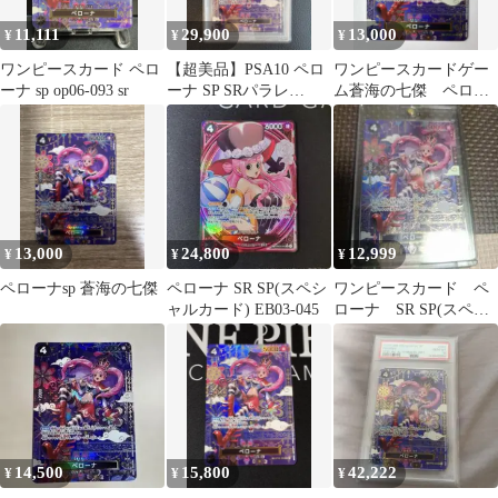
11,111
29,900
13,000
¥
¥
¥
ワンピースカード ペロ
【超美品】PSA10 ペロ
ワンピースカードゲー
ーナ sp op06-093 sr
ーナ SP SRパラレ
ム蒼海の七傑 ペロー
ル OP14-093
ナ和柄SP OP06-093 SR
13,000
24,800
12,999
¥
¥
¥
ペローナsp 蒼海の七傑
ペローナ SR SP(スペシ
ワンピースカード ペ
ャルカード) EB03-045
ローナ SR SP(スペシ
ャルカード) OP06-093
14,500
15,800
42,222
¥
¥
¥