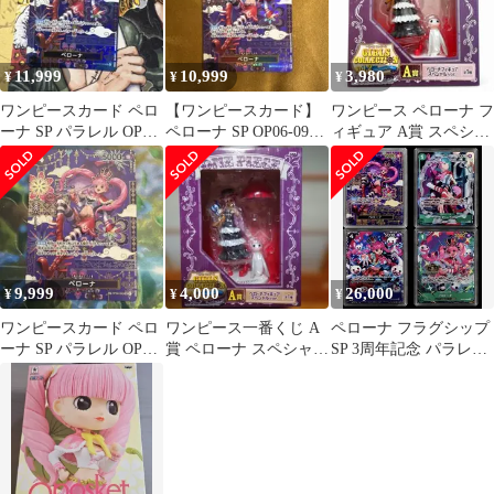
11,999
10,999
3,980
¥
¥
¥
ワンピースカード ペロ
【ワンピースカード】
ワンピース ペローナ フ
ーナ SP パラレル OP06-
ペローナ SP OP06-093
ィギュア A賞 スペシャ
093
蒼海の七傑
ルver
9,999
4,000
26,000
¥
¥
¥
ワンピースカード ペロ
ワンピース一番くじ A
ペローナ フラグシップ
ーナ SP パラレル OP06-
賞 ペローナ スペシャル
SP 3周年記念 パラレル
093
ver.
4枚セット ワンピース
カード