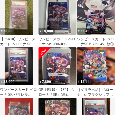
30,000
18,888
22,499
¥
¥
¥
【PSA10】ワンピース
ワンピースカード ペロ
ワンピースカード ペロ
カード ペローナ SP
ーナ SP OP06-093
ーナSP EB03-045 1枚①
OP06-093 SR 和柄
33,000
7,800
12,444
¥
¥
¥
ワンピースカード ペロ
OP-14収録〉【SP】ペ
［ゲリラ出品］ペロー
ーナ SR パラレル
ローナ「SR」(黒)
ナ sr フラグシップ
PSA10
[OP06-093]
op06