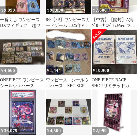
9,999
90,000
7,600
¥
¥
¥
一番くじ ワンピース
8⭐️【5P】ワンピースカ
【中古】【開封】A賞
DXフィギュア 超ワン
ードゲーム 2025年Vジ
ﾍﾟﾛーﾅ ｽﾍﾟｼｬﾙVer. フィ
ピーススタイリングそ
ャンプ10月特大号SPパ
ギュア ｢一番くじ ﾜﾝﾋﾟ
の他
ック
ーｽ GIRLS
COLLECTION vol.2 ~｣
[95]
4,666
1,444
10,900
¥
¥
¥
ONEPIECE ワンピース
ワンピース シールウ
ONE PIECE BACE
シールウエハース
エハース SEC SGR SP
SHOP リミテッドカー
LOG.12 セミコンプ36
など
ド
種
36,079
4,500
2,999
¥
¥
¥