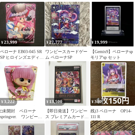
セット
コック SP ドン!!
レジャーカップ ワンピ
ース
23,999
27,777
19,999
¥
¥
¥
ペローナ EB03-045 SR
ワンピースカードゲー
【Gemix9】ペローナsp
SP ヒロインズエディシ
ム ペローナSP
モリアsp セット
ョン
3,222
13,500
300
¥
¥
¥
□未開封 ペローナ
【即日発送】ワンピー
残)3 ペローナ OP14-
springver. ワンピー
ス プレミアムカードコ
111 R
ス Qposket 保管品
レクション vol4 新品未
開封