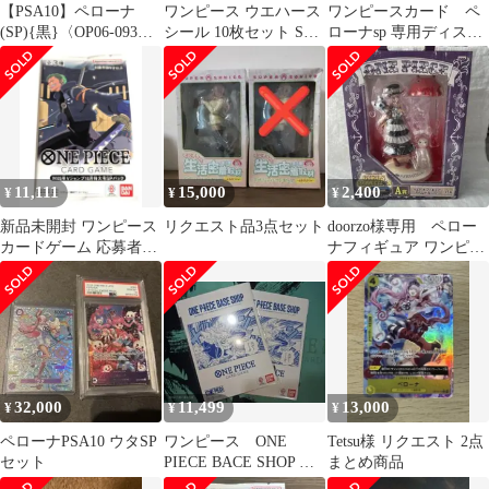
【PSA10】ペローナ
ワンピース ウエハース
ワンピースカード ペ
(SP){黒}〈OP06-093〉
シール 10枚セット SEC
ローナsp 専用ディスプ
[【OP-14】ブースター
くま＆ボニー 内袋未開
レイフレーム
パック 蒼海の七傑]
封 豪華
11,111
15,000
2,400
¥
¥
¥
新品未開封 ワンピース
リクエスト品3点セット
doorzo様専用 ペロー
カードゲーム 応募者全
ナフィギュア ワンピー
員サービス ゾロ ミホー
ス 一番くじ A賞
ク ペローナ
32,000
11,499
13,000
¥
¥
¥
ペローナPSA10 ウタSP
ワンピース ONE
Tetsu様 リクエスト 2点
セット
PIECE BACE SHOP リ
まとめ商品
ミテッドカード