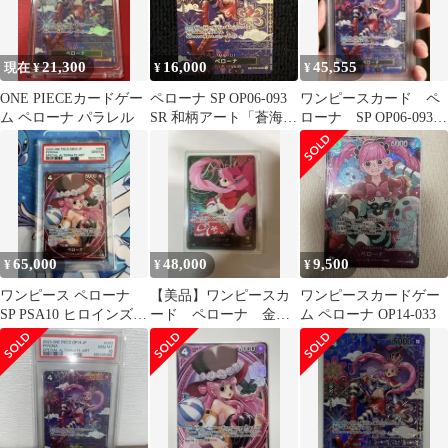
21,300
16,000
45,555
現在 ¥
¥
¥
ONE PIECEカードゲー
ペローナ SP OP06-093
ワンピースカード ペ
ム ペローナ パラレル
SR 和柄アート「蒼海の
ローナ SP OP06-093
七傑」
PSA10 キリ番
65,000
48,000
9,500
¥
¥
¥
ワンピース ペローナ
【美品】ワンピースカ
ワンピースカードゲー
SP PSA10 ヒロインズエ
ード ペローナ 金文
ム ペローナ OP14-033
ディション EB03-045
字 SP リーパラ
OP06-