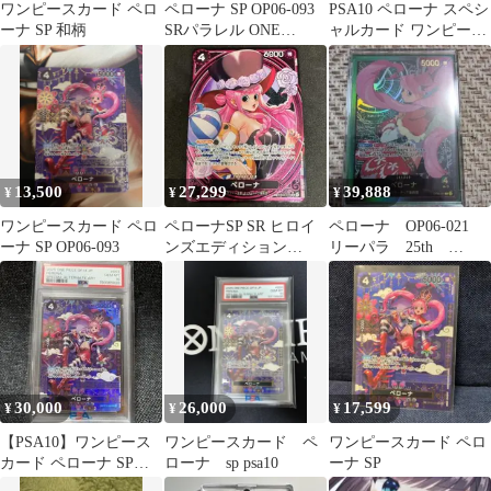
ワンピースカード ペロ
ペローナ SP OP06-093
PSA10 ペローナ スペシ
ーナ SP 和柄
SRパラレル ONE
ャルカード ワンピース
PIECEカードゲーム
カードゲーム
13,500
27,299
39,888
¥
¥
¥
ワンピースカード ペロ
ペローナSP SR ヒロイ
ペローナ OP06-021
ーナ SP OP06-093
ンズエディション
リーパラ 25th
EB03-045
Anniversary 金文字
30,000
26,000
17,599
¥
¥
¥
【PSA10】ワンピース
ワンピースカード ペ
ワンピースカード ペロ
カード ペローナ SP
ローナ sp psa10
ーナ SP
OP06-093 SR