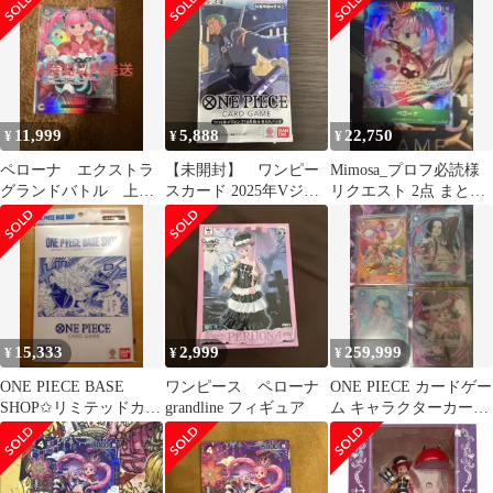
11,999
5,888
22,750
¥
¥
¥
ペローナ エクストラ
【未開封】 ワンピー
Mimosa_プロフ必読様
グランドバトル 上位
スカード 2025年Vジャ
リクエスト 2点 まとめ
入賞賞品 新品未開封
ンプ10月特大号SPパッ
商品
ク
15,333
2,999
259,999
¥
¥
¥
ONE PIECE BASE
ワンピース ペローナ
ONE PIECE カードゲー
SHOP✩リミテッドカー
grandline フィギュア
ム キャラクターカード
ドコレクション vol.1
SP 4枚セット