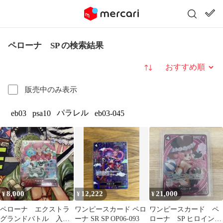
ペローナ SP の検索結果
並び替え
販売中のみ表示
パラレル
eb03
psa10
eb03-045
8,000
12,222
21,000
¥
¥
¥
ペローナ エクストラ
ワンピースカード ペロ
ワンピースカード ペ
グランドバトル 入賞
ーナ SR SP OP06-093
ローナ SP ヒロインズ