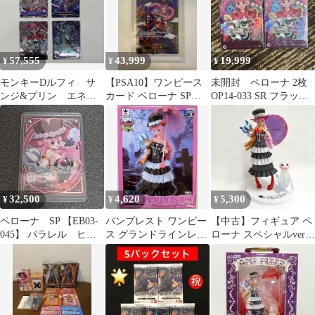
57,555
43,999
19,999
¥
¥
¥
モンキーDルフィ サ
【PSA10】ワンピース
未開封 ペローナ 2枚
ンジ&プリン エネ
カード ペローナ SP
OP14-033 SR フラッグ
ル ペローナ プロ
OP06-093 SR 和柄
シップ フラシ
モ SP
32,500
4,620
5,300
¥
¥
¥
ペローナ SP 【EB03-
バンプレスト ワンピー
【中古】フィギュア ペ
045】 パラレル ヒロ
ス グランドラインレデ
ローナ スペシャルver.
イン
ィスペシャル2 「ペロ
「一番くじ ワンピース
ーナ」
GIRLS COLLECTION
vol.2 ～The Strong Girls
～」 A賞 フィギュア