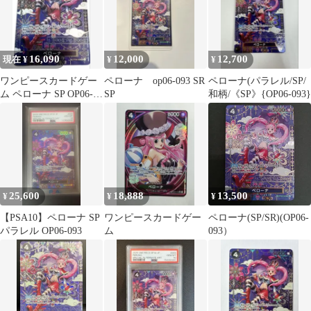
16,090
12,000
12,700
現在 ¥
¥
¥
ワンピースカードゲー
ペローナ op06-093 SR
ペローナ(パラレル/SP/
ム ペローナ SP OP06-
SP
和柄/《SP》{OP06-093}
093 パラレル 蒼海の七
傑
25,600
18,888
13,500
¥
¥
¥
【PSA10】ペローナ SP
ワンピースカードゲー
ペローナ(SP/SR)(OP06-
パラレル OP06-093
ム
093）