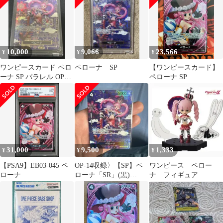
10,000
9,066
23,566
¥
¥
¥
ワンピースカード ペロ
ペローナ SP
【ワンピースカード】
ーナ SP パラレル OP06-
ペローナ SP
093
31,000
9,500
1,333
¥
¥
¥
【PSA9】EB03-045 ペ
OP-14収録〉【SP】ペ
ワンピース ペロー
ローナ
ローナ「SR」(黒)
ナ フィギュア
[OP06-093]