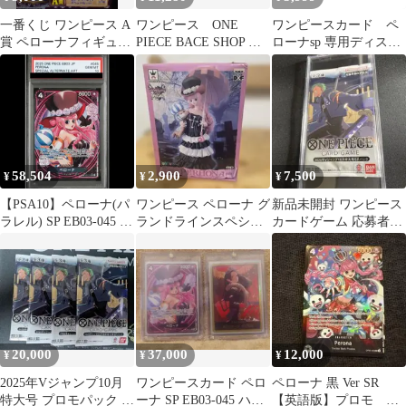
一番くじ ワンピース A
ワンピース ONE
ワンピースカード ペ
賞 ペローナフィギュア
PIECE BACE SHOP リ
ローナsp 専用ディスプ
スペシャルver.
ミテッドカード
レイフレーム
58,504
2,900
7,500
¥
¥
¥
【PSA10】ペローナ(パ
ワンピース ペローナ グ
新品未開封 ワンピース
ラレル) SP EB03-045 1
ランドラインスペシャ
カードゲーム 応募者全
枚
ルVo.2 未開封
員サービス ゾロ ミホー
ク ペローナ
20,000
37,000
12,000
¥
¥
¥
2025年Vジャンプ10月
ワンピースカード ペロ
ペローナ 黒 Ver SR
特大号 プロモパック 4
ーナ SP EB03-045 ハン
【英語版】プロモ ト