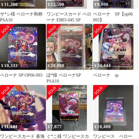
31,200
22,500
9,000
¥
¥
¥
サ*シ様 ペローナ和柄
ワンピースカード ペロ
ペローナ SP【op06
PSA10
ーナ EB03-045 SP
093】
10,333
28,888
24,444
¥
¥
¥
ペローナ SP OP06-093
ぽ*様 ペローナSP
ペローナ sp
PSA10
11,444
7,877
10,400
¥
¥
¥
ワンピースカード 蒼海
ぐ*こ様 ワンピースカ
ワンピース ペロー