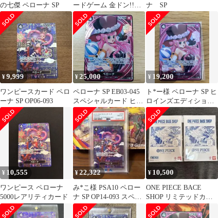
の七傑 ペローナ SP
ードゲーム 金ドン!!カ
ナ SP
ード パラレル ペロー
ナ
9,999
25,000
19,200
¥
¥
¥
ワンピースカード ペロ
ペローナ SP EB03-045
ト*ー様 ペローナ SP ヒ
ーナ SP OP06-093
スペシャルカード ヒロ
ロインズエディション
インズエディション
EB03-045 SRパラレル
10,555
22,322
10,500
¥
¥
¥
ワンピース ペローナ
み*こ様 PSA10 ペロー
ONE PIECE BACE
5000レアリティカード
ナ SP OP14-093 スペシ
SHOP リミテッドカー
ャルカード ワンピ
ド