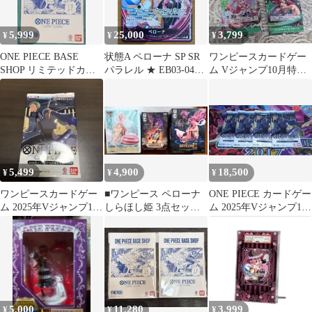
5,999
25,000
3,799
¥
¥
¥
ONE PIECE BASE
状態A ペローナ SP SR
ワンピースカードゲー
SHOP リミテッドカー
パラレル ★ EB03-045
ム Vジャンプ10月特大
ドコレクション vol.1
ワンピースカード ワン
号SPパック 3枚セット
ピース ONEPIECE
開封済未使用
5,499
4,900
18,500
¥
¥
¥
ワンピースカードゲー
■ワンピース ペローナ
ONE PIECE カードゲー
ム 2025年Vジャンプ10
しらほし姫 3点セット
ム 2025年Vジャンプ10
月特大号SPパック
フィギュア
月特大号 4パック
5,000
11,280
3,999
¥
¥
¥