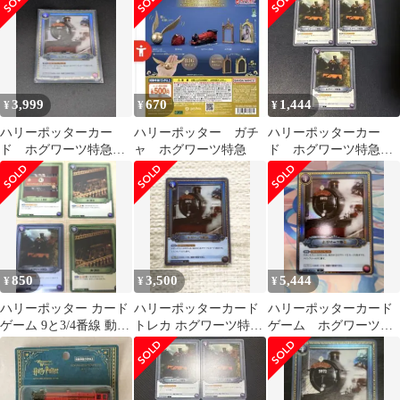
3,999
670
1,444
¥
¥
¥
ハリーポッターカー
ハリーポッター ガチ
ハリーポッターカー
ド ホグワーツ特急
ャ ホグワーツ特急
ド ホグワーツ特急
034a
R 3枚
850
3,500
5,444
¥
¥
¥
ハリーポッター カード
ハリーポッターカード
ハリーポッターカード
ゲーム 9と3/4番線 動く
トレカ ホグワーツ特急
ゲーム ホグワーツ特
階段 ホグワーツ特急 4
01-034a R パラレル
急 パラレル R★
枚