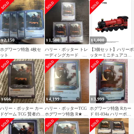
ッターカードゲーム
2,150
1,500
1,000
¥
¥
¥
ホグワーツ特急 4枚セ
ハリー・ポッター トレ
【3個セット】ハリーポ
ット
ーディングカード ホ
ッターミニチュアコレ
グワーツ特急 R 3枚
クション ホグワーツ特
急 ガチャガチャ
666
4,199
3,999
¥
¥
¥
ハリー・ポッター カー
ハリー・ポッターTCG
ホグワーツ特急 Rカー
ドゲーム TCG 賢者の石
ホグワーツ特急 R★ 01-
ド 01-034a ハリーポッ
Part.1 ホグワーツ特急
034a
ターカード