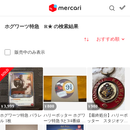
ホグワーツ特急 R★ の検索結果
並び替え
販売中のみ表示
3,999
800
980
¥
¥
¥
ホグワーツ特急 パラレ
ハリーポッター ホグワ
【最終処分】ハリーポ
ル 1枚
ーツ特急 9と3/4番線 吸
ッター スタジオツア
水コースター
ー東京 ホグワーツ鉄