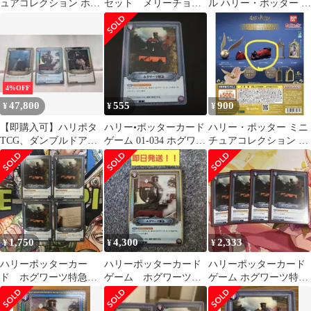
ュアコレクション ホグ
セット メリーチョコ
ル ハリー・ポッター ホ
ワーツ特急
レート ハリー・ポッ
グワーツ特急 電車 列車
ター KALDI
おもちゃ 3歳以上
4%OFF
47,800
555
900
¥
¥
¥
【即購入可】ハリポタ
ハリー•ポッターカード
ハリー・ポッター ミニ
TCG、ダンブルドア
ゲーム 01-034 ホグワー
チュアコレクション ホ
UR、ハグリッドUR、
ツ特急
グワーツ特急
（他ホロカード有）
1,750
4,300
2,333
¥
¥
¥
ハリーポッターカー
ハリーポッターカード
ハリーポッターカード
ド ホグワーツ特急
ゲーム ホグワーツ特
ゲーム ホグワーツ特急
R 3枚 入学許可証 R1
急 パラレル R★
R 4枚セット
枚