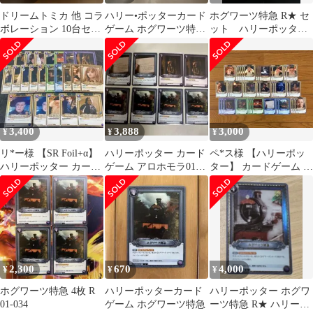
ドリームトミカ 他 コラ
ハリー•ポッターカード
ホグワーツ特急 R★ セ
ボレーション 10台セッ
ゲーム ホグワーツ特急
ット ハリーポッター
ト
アロホモラ
01-034a
3,400
3,888
3,000
¥
¥
¥
リ*ー様 【SR Foil+α】
ハリーポッター カード
ペ*ス様 【ハリーポッ
ハリーポッター カード
ゲーム アロホモラ01-
ター】 カードゲーム 賢
23枚セット
033 01-034 01-076
者の石 ホグワーツ 関
連セット
2,300
670
4,000
¥
¥
¥
ホグワーツ特急 4枚 R
ハリーポッターカード
ハリーポッター ホグワ
01-034
ゲーム ホグワーツ特急
ーツ特急 R★ ハリーポ