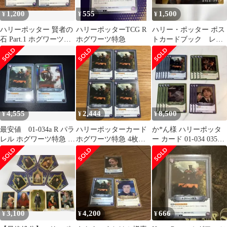
1,200
555
1,500
¥
¥
¥
ハリーポッター 賢者の
ハリーポッターTCG R
ハリー・ポッター ポス
石 Part.1 ホグワーツ特
ホグワーツ特急
トカードブック レア
急 01-034 R 2枚
商品‼️20枚完全品
4,555
2,444
8,500
¥
¥
¥
最安値 01-034a R パラ
ハリーポッターカード
か*ん様 ハリーポッタ
レル ホグワーツ特急 ハ
ホグワーツ特急 4枚セ
ー カード 01-034 035
リーポッターカード
ット R 01-034
036 032 R 17
3,100
4,200
666
¥
¥
¥