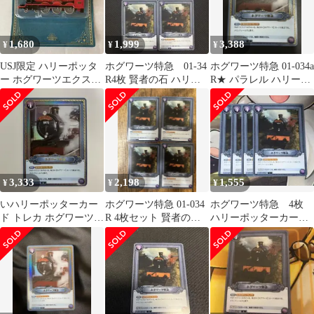
1,680
1,999
3,388
¥
¥
¥
USJ限定 ハリーポッタ
ホグワーツ特急 01-34
ホグワーツ特急 01-034a
ー ホグワーツエクスプ
R4枚 賢者の石 ハリ
R★ パラレル ハリーポ
レス
ー・ポッターカードゲ
ッターカード
ーム
3,333
2,198
1,555
¥
¥
¥
いハリーポッターカー
ホグワーツ特急 01-034
ホグワーツ特急 4枚
ド トレカ ホグワーツ特
R 4枚セット 賢者の石
ハリーポッターカー
急 01-034a R パラレル
ハリーポッターカード
ド 01-034