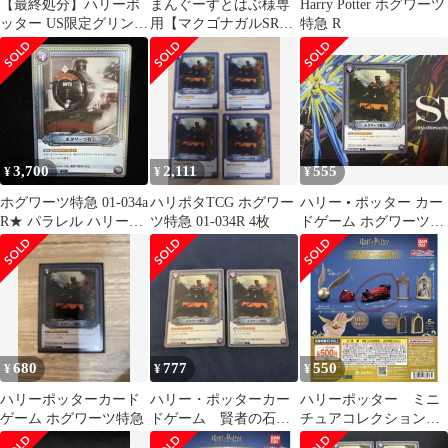
【最終処分】ハリーポ
まんぐーすとはぶ様専
Harry Potter ホグワーツ
ッター US限定グリンゴ
用【マクゴナガルSR、
特急 R
ッツ貯金箱＆公式豪華
ホグワーツ特急、マル
グッズセット
フォイ】
3,700
2,111
555
¥
¥
¥
ホグワーツ特急 01-034a
ハリポタTCG ホグワー
ハリー • ポッター カー
R★ パラレル ハリーポ
ツ特急 01-034R 4枚
ドゲーム ホグワーツ特
ッターカード
急 R 01-034
680
777
550
¥
¥
¥
ハリーポッターカード
ハリー・ポッターカー
ハリーポッター ミニ
ゲーム ホグワーツ特急
ドゲーム 賢者の石
チュアコレクション
ホグワーツ特急 TCG
ホグワーツ特急