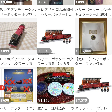
9,000
2,499
899
¥
¥
¥
激レアアンティーク ハ
＊レア品＊ 新品未開封
ハリーポッター レンチ
リーポッター ホグワー
［ハリーポッター］不
キュラーシール 2001年
ツ タンブラー(国内販
死鳥の騎士団 ホグワ
賢者の石 3Dチェンジシ
売なし)
ーツ特急サインペン
ール
899
6,545
115,000
¥
¥
¥
USJ ホグワーツエクス
ハリー・ポッター ホグ
【激レア】ハリーポッ
プレス ホグワーツ特急
ワーツ特急 【タカラト
ター ファン必見、ミ
トミカ ハリーポッター
ミー 955498 鉄道模型
ナリマ グラフィックア
約 1/60】
ート
698
1,173
7,579
¥
¥
¥
ハリーポッター ミニチ
空き缶 送料込み 4つ
タカラトミー プラレー