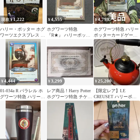
1,222
4,555
4,799
現在 ¥
¥
¥
ハリー・ポッター ホグ
ホグワーツ特急
ホグワーツ特急 ハリー
ワーツエクスプレス ミ
『R★』 ハリーポッタ
ポッターカードゲーム
ニ スクラッチアー
ーカードゲーム 賢者
R★
ト 希少レア
の石
4,444
3,299
25,200
¥
¥
¥
01-034a R パラレル ホ
レア商品！Harry Potter
【限定レア】LE
グワーツ特急 ハリーポ
ホグワーツ特急 チケッ
CREUSET ハリーポッ
ッターカード
ト風クロス
ター ホグワーツ特急
やかん ケトル