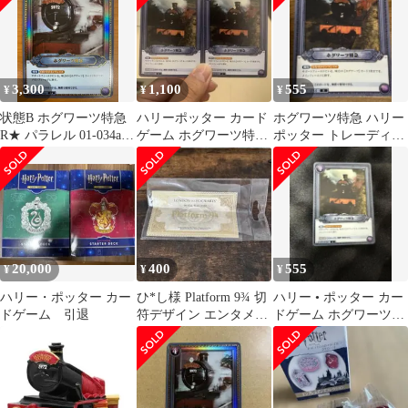
3,300
1,100
555
¥
¥
¥
状態B ホグワーツ特急
ハリーポッター カード
ホグワーツ特急 ハリー
R★ パラレル 01-034a
ゲーム ホグワーツ特急
ポッター トレーディン
ハリーポッターカード
01-034 R 美品 2枚
グカード
20,000
400
555
¥
¥
¥
ハリー・ポッター カー
ひ*し様 Platform 9¾ 切
ハリー • ポッター カー
ドゲーム 引退
符デザイン エンタメカ
ドゲーム ホグワーツ特
ード レア
急 R 01-034