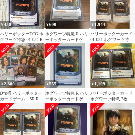
450
600
1,944
¥
¥
¥
ハリーポッターTCG ホ
ホグワーツ特急 R ハリ
ハリーポッターカード
グワーツ特急 01-034 R
ーポッターカードゲー
01-034 ホグワーツ特急
ム
R 4枚
2,800
555
1,199
¥
¥
¥
D*n様 ハリーポッター
ホグワーツ特急 R ハリ
ハリーポッターカード
カードゲーム SR R ま
ーポッターカードゲー
ホグワーツ特急 2枚セ
とめ売り
ム
ット R 01-034