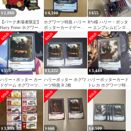
2,888
4,100
655
¥
¥
¥
【パーク来場者限定】
ホグワーツ特急 ハリー
R*e様 ハリー・ポッタ
Harry Potter ホグワーツ
ポッターカードゲーム
ー エンブレムピンズコ
特急マグネット
R★
レクション ホグワーツ
特急
555
1,222
3,444
¥
¥
¥
ハリー • ポッター カー
ハリーポッター ホグワ
ハリーポッターカード
ドゲーム ホグワーツ特
ーツ特急 R 2枚
トレカ ホグワーツ特急
急 R 01-034
01-034a R パラレル
3,999
666
4,500
¥
¥
¥