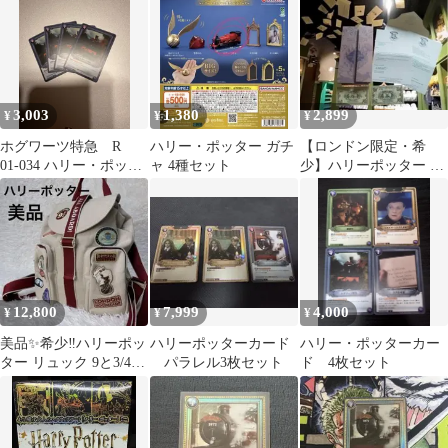
道 キーホルダー
3,003
1,380
2,899
¥
¥
¥
ホグワーツ特急 R
ハリー・ポッター ガチ
【ロンドン限定・希
01-034 ハリー・ポッタ
ャ 4種セット
少】ハリーポッター ホ
ーカードゲーム 4枚セ
グワーツ入学許可証＆
ット
忍びの地図 セット
12,800
7,999
4,000
¥
¥
¥
美品✨希少‼️ハリーポッ
ハリーポッターカード
ハリー・ポッターカー
ター リュック 9と3/4番
パラレル3枚セット
ド 4枚セット
線