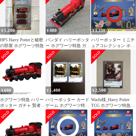
1,200
400
1,111
¥
¥
¥
HP5 Harry Potterと秘密
バンダイ ハリーポッタ
ハリーポッター ミニチ
の部屋 ホグワーツ特急
ー ホグワーツ特急 ガチ
ュアコレクション ホグ
ャ
ワーツ特急
600
1,400
2,500
¥
¥
¥
ホグワーツ特急 ハリー
ハリーポッター カード
Wachi様_Harry Potter
ポッター ガチャ 賢者の
ゲーム ホグワーツ特急
TCG ホグワーツ特急
石
01-034 R2枚セット
01-034aR