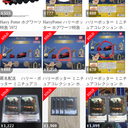
555
777
888
¥
¥
¥
Harry Potter ホグワーツ
HarryPotter ハリーポッ
ハリーポッター ミニチ
特急 5972
ター ホグワーツ特急 ガ
ュアコレクション ホグ
チャ
ワーツ特急
888
1,250
670
¥
¥
¥
匿名配送 ハリー・ポ
ハリーポッター ミニチ
ハリーポッター ミニチ
ッター ミニチュアコレ
ュアコレクション ホグ
ュアコレクション ホグ
クション ホグワーツ特
ワーツ特急
ワーツ特急
急 ガシャポン
1,222
1,900
1,099
¥
¥
¥