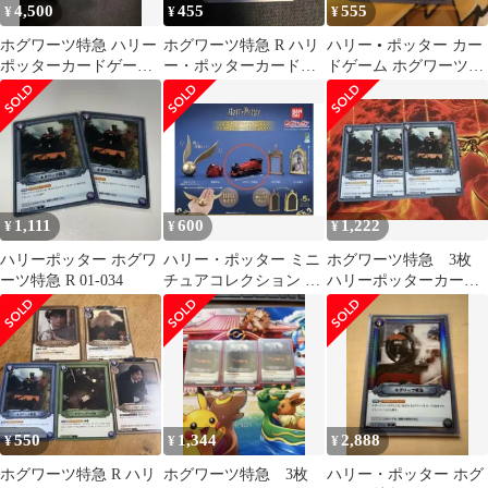
4,500
455
555
¥
¥
¥
ホグワーツ特急 ハリー
ホグワーツ特急 R ハリ
ハリー • ポッター カー
ポッターカードゲーム
ー・ポッターカードゲ
ドゲーム ホグワーツ特
R★
ーム 賢者の石Part.1
急 R 01-034
1,111
600
1,222
¥
¥
¥
ハリーポッター ホグワ
ハリー・ポッター ミニ
ホグワーツ特急 3枚
ーツ特急 R 01-034
チュアコレクション ホ
ハリーポッターカー
グワーツ特急 ガシャポ
ド 01-034
ン
550
1,344
2,888
¥
¥
¥
ホグワーツ特急 R ハリ
ホグワーツ特急 3枚
ハリー・ポッター ホグ