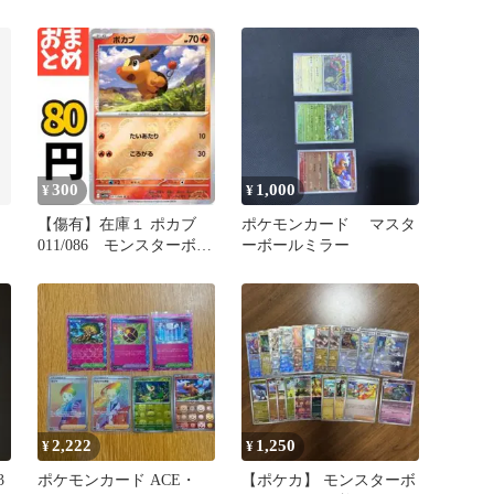
sv11W 011/086
ドランバリヤードポカブ
ニョロボン
300
1,000
¥
¥
【傷有】在庫１ ポカブ
ポケモンカード マスタ
011/086 モンスターボー
ーボールミラー
ルミラー
2,222
1,250
¥
¥
3
ポケモンカード ACE・
【ポケカ】 モンスターボ