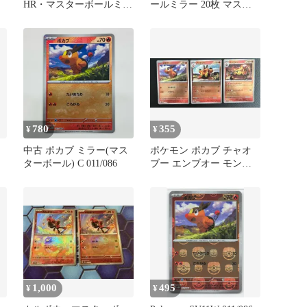
HR・マスターボールミラ
ールミラー 20枚 マスタ
な
ー 7枚セット
ーボールミラー 1枚 計21
枚
780
355
¥
¥
中古 ポカブ ミラー(マス
ポケモン ポカブ チャオ
ターボール) C 011/086
ブー エンブオー モンス
ターボールミラー
1,000
495
¥
¥