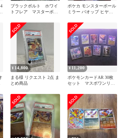
4
ブラックボルト ホワイ
ポケカ モンスターボール
5
トフレア マスターボー
ミラー バオップ ヒヤッ
ルミラーまとめ売り
プ ヤナップ 進化系セッ
ト
14,800
11,200
¥
¥
オ
まる様 リクエスト 2点 ま
ポケモンカードAR 30枚
ー
とめ商品
セット マスボワンリキ
ー