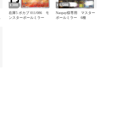
300
1,500
¥
¥
在庫5 ポカブ 011/086 モ
Naopay様専用 マスター
ド
ンスターボールミラー
ボールミラー 6種
ー