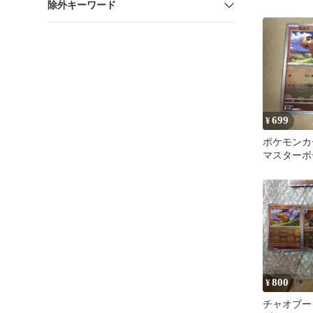
除外キーワード
016/165]
699
¥
ポケモンカ
マスターボ
800
¥
チャオブー