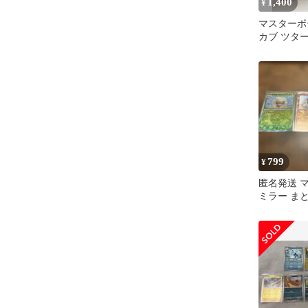
1,400
¥
マスターボ
カブ ツタ
マル 3枚セ
799
¥
匿名発送 
ミラー ま