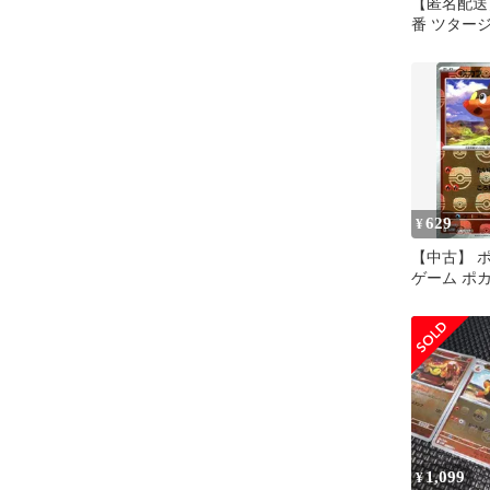
【匿名配送】
番 ツタージ
ジュマル 
629
¥
【中古】 
ゲーム ポ
ボール柄 SV
011/086 
1,099
¥