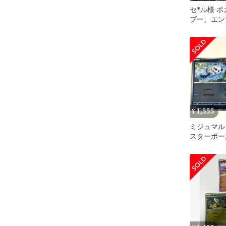
セ*ル様 
ブー、エン
ターボール
1,555
¥
ミジュマル
スターボー
ット