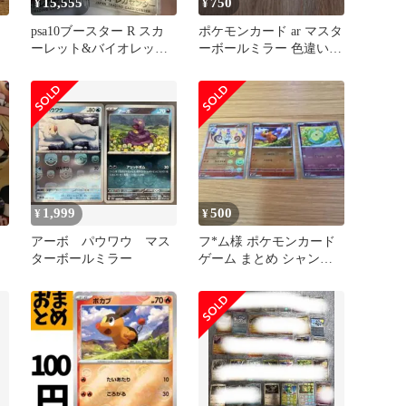
15,555
750
¥
¥
ド
psa10ブースター R スカ
ポケモンカード ar マスタ
ーレット&バイオレット
ーボールミラー 色違い
ポケモンセット
まとめ売り
1,999
500
¥
¥
アーボ パウワウ マス
フ*ム様 ポケモンカード
ターボールミラー
ゲーム まとめ シャンデ
ラ ポカブ ユニラン マ
スターボ