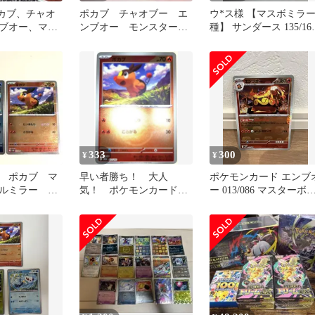
ポカブ、チャオ
ポカブ チャオブー エ
ウ*ス様 【マスボミラー
ブオー、マス
ンブオー モンスターボ
種】 サンダース 135/16
ミラーセット
ールミラー 各1枚
R ポケモンカード
pci801
333
300
¥
¥
 ポカブ マ
早い者勝ち！ 大人
ポケモンカード エンブ
ルミラー セ
気！ ポケモンカード
ー 013/086 マスターボ
ポカブ M2a フレンド
ル
ボール ミラー