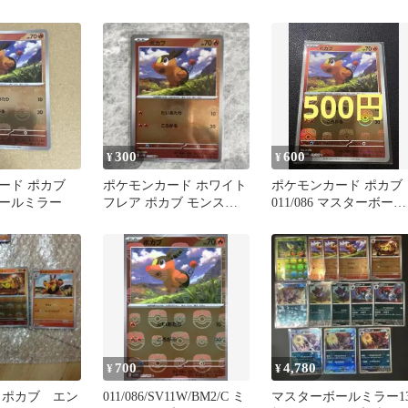
300
600
¥
¥
ード ポカブ
ポケモンカード ホワイト
ポケモンカード ポカブ
ールミラー
フレア ポカブ モンスタ
011/086 マスターボール
ーボールミラー
ミラー C
700
4,780
¥
¥
 ポカブ エン
011/086/SV11W/BM2/C ミ
マスターボールミラー1