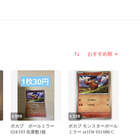
並び替え
999
339
¥
¥
ポカブ ボールミラー
ポカブ モンスターボール
024/193 在庫数1枚
ミラー sv11W 011/086 C