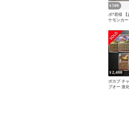
500
¥
ポ*君様 
ケモンカー
ールミラー
2,400
¥
ポカブ チ
ブオー 進
ターボール
ット