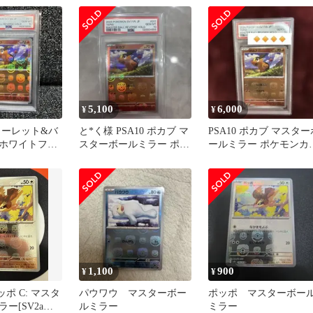
5,100
6,000
¥
¥
カーレット&バ
と*く様 PSA10 ポカブ マ
PSA10 ポカブ マスター
ホワイトフレ
スターボールミラー ポケ
ールミラー ポケモンカ
ボールミラー
モンカード
ド
1,100
900
¥
¥
ッポ C: マスタ
パウワウ マスターボー
ポッポ マスターボー
ー[SV2a
ルミラー
ミラー