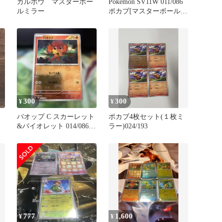
カルボウ マスターボー
Pokemon SV11W 011/086
ルミラー
ポカブ[マスターボール
柄] ミラー
300
300
¥
¥
ッ
バオップ C スカーレット
ポカブ4枚セット(１枚ミ
&バイオレット 014/086
ラー)024/193
あ
マスターボールミラー
777
1,600
¥
¥