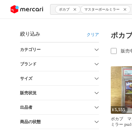
ンツにスキップ
ポカブ
マスターボールミラー
絞り込み
ポカブ
クリア
カテゴリー
販売
ブランド
サイズ
販売状況
出品者
5,555
¥
ポカブ マ
商品の状態
ミラー psa1