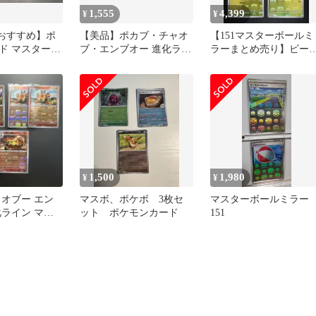
1,555
4,399
¥
¥
【おすすめ】ポ
【美品】ポカブ・チャオ
【151マスターボールミ
ド マスターボ
ブ・エンブオー 進化ライ
ラーまとめ売り】ビー
 8枚セット
ン ボールミラー
ル コクーン スピア
1,500
1,980
¥
¥
ャオブー エン
マスボ、ポケボ 3枚セ
マスターボールミラー
化ライン マス
ット ポケモンカード
151
ミラー 6枚セ