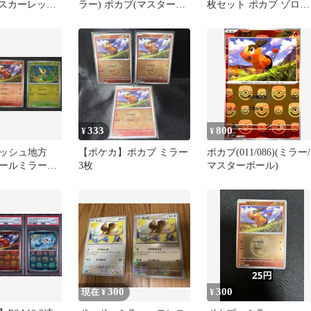
 スカーレット
ラー) ポカブ(マスターボ
枚セット ポカブ ゾロア
ット
ール柄)
ゾロアーク ツタージャ
ど
333
800
¥
¥
イッシュ地方
【ポケカ】ポカブ ミラー
ポカブ(011/086)(ミラー/
ボールミラー
3枚
マスターボール)
り プレイ用
ケカ
300
300
現在 ¥
¥