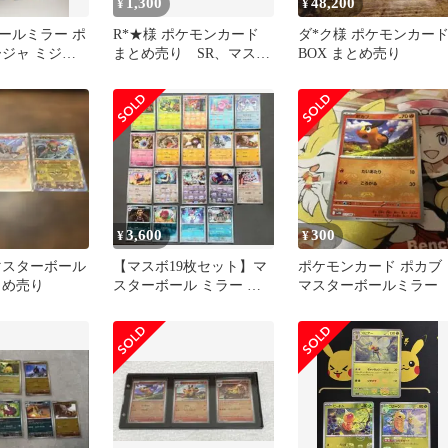
1,300
48,200
¥
¥
ールミラー ポ
R*★様 ポケモンカード
ダ*ク様 ポケモンカー
ージャ ミジュ
まとめ売り SR、マスタ
BOX まとめ売り
ット
ーボールミラー等
3,600
300
¥
¥
マスターボール
【マスボ19枚セット】マ
ポケモンカード ポカブ
とめ売り
スターボール ミラー ブ
マスターボールミラー
ラック/ホワイト BW ポ
ケカ