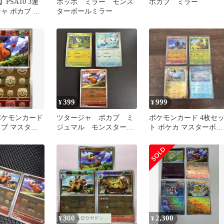
PSA10 3連
ポッポ ミラー モンス
ポカブ ミラー
ャ ポカブ ミ
ターボールミラー
マスターボール
399
999
¥
¥
ポケモンカード
ツタージャ ポカブ ミ
ポケモンカード 4枚セ
カブ マスター
ジュマル モンスターボ
ト ポケカ マスターボー
11W SV11W
ールミラー
ル マスボ ミラー 反り
C ミラー仕様
り
300
2,300
¥
¥