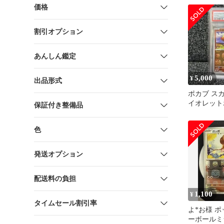
価格
割引オプション
あんしん鑑定
5,000
¥
出品形式
ポカブ ス
イオレット
保証付き整備品
ア マスタ
PSA10
色
発送オプション
配送料の負担
1,100
¥
タイムセール割引率
よ*お様 ポ
ーボールミラ