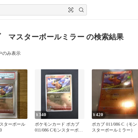
 マスターボールミラー の検索結果
中のみ表示
340
420
¥
¥
スターボール
ポケモンカード ポカブ
ポカブ 011/086 C（モン
0
011/086 Cモンスターボー
スターボールミラー）
ルミラー