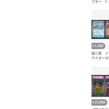
ブオー C
&バイオレ
1,480
¥
御三家 
マスター
まとめ売
ポカブ ポ
23,800
¥