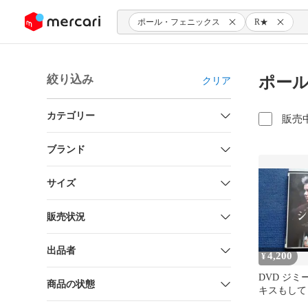
ンツにスキップ
ポール・フェニックス
R★
絞り込み
ポール
クリア
カテゴリー
販売
ブランド
サイズ
販売状況
出品者
4,200
¥
DVD ジミ
商品の状態
キスもして
ー・フェニ