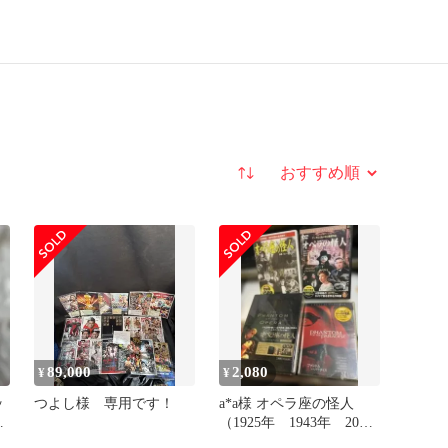
並び替え
89,000
2,080
¥
¥
ッ
つよし様 専用です！
a*a様 オペラ座の怪人
ホ
（1925年 1943年 2004
ン
年）＋ファントムオブパ