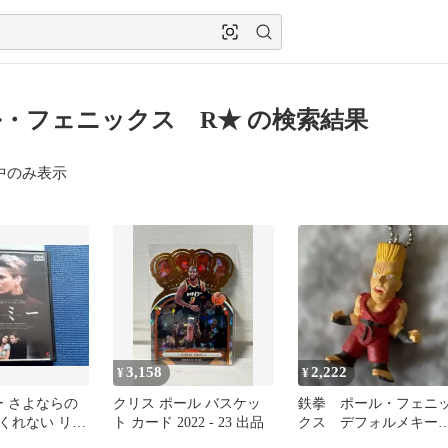
・フェニックス R★ の検索結果
中のみ表示
3,158
2,222
¥
¥
ー さよならの
クリス ポール バスケッ
鉄拳 ポール・フェニ
くれない リバ
ト カード 2022 - 23 出品
クス デフォルメキー
ックス 映画
ルダー キーチェー