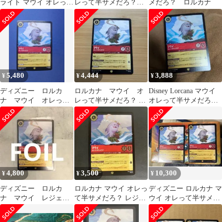
ライト マウイ オレって
レって半サメだろ？ 4
メだろ？ ロルカナ
半サメだろ？ レジェン
枚 レジェンダリー
ダリー 美品
5,480
4,444
3,888
¥
¥
¥
ディズニー ロルカ
ロルカナ マウイ オ
Disney Lorcana マウイ
ナ マウイ オレって
レって半サメだろ？ レ
オレって半サメだろ？
半サメだろ？ 1枚
ジェンダリー 大いな
124/204
るアズライト
4,800
3,500
10,300
¥
¥
¥
ディズニー ロルカ
ロルカナ マウイ オレっ
ディズニー ロルカナ マ
ナ マウイ レジェン
て半サメだろ？ レジェ
ウイ オレって半サメだ
ダリー FOIL
ンダリー
ろ？ レジェンダリー 2
枚セット