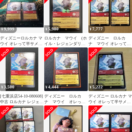
9,999
5,980
7,777
¥
¥
¥
ディズニーロルカナ マ
ロルカナ マウイ (ホ
ディズニー ロルカ
ウイ オレって半サメだ
イル・レジェンダリ
ナ マウイ オレって半
ろ？ レジェンダリー2
ー) １枚
サメだろ？ レジェン
枚セット
ダリー ノーマル
3,500
4,444
5,222
¥
¥
¥
[七重浜店54-10-080608]
ディズニー ロルカ
ディズニー ロルカナ マ
中古 ロルカナ レジェン
ナ マウイ オレって
ウイ オレって半サメだ
ダリー マウイ オレって
半サメだろ？ レジェ
ろ？
半サメだろ？ 124/204
ンダリー