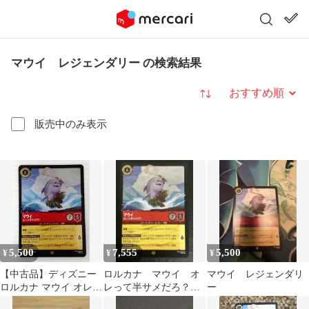
マウイ レジェンダリー の検索結果
並び替え
販売中のみ表示
5,500
7,555
5,500
¥
¥
¥
【中古品】ディズニー
ロルカナ マウイ オ
マウイ レジェンダリ
ロルカナ マウイ オレっ
レって半サメだろ？
ー
て半サメだろ？
レジェンダリー Foil