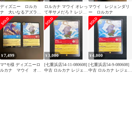
ディズニー ロルカ
ロルカナ マウイ オレっ
マウイ レジェンダリ
ナ 大いなるアズライ
て半サメだろ？ レジェ
ー ロルカナ
ト マウイ オレって
ンダリー 海賊の暮らし
半サメだろ？ 4枚
各4枚
7,499
3,000
4,000
¥
¥
¥
マ*モ様 ディズニーロ
[七重浜店54-11-080608]
[七重浜店54-9-080608]
ルカナ マウイ オレ
中古 ロルカナ レジェン
中古 ロルカナ レジェン
って半サメだろ？タマ
ダリー マウイ オレって
ダリー マウイ オレって
トア ゴージャス！
半サメだろ？ 124/204
半サメだろ？ 124/204