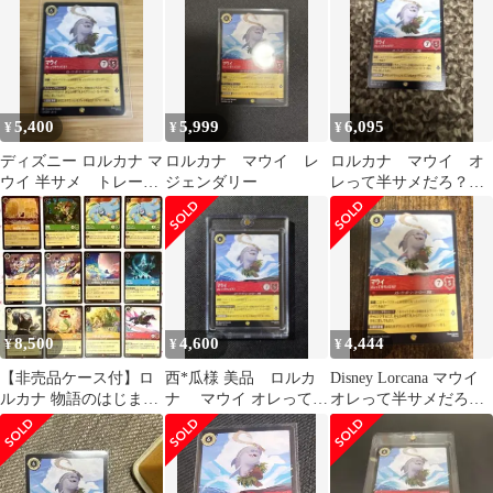
124/204･JA･6 [レジェン
ダリー] （2608092）
5,400
5,999
6,095
¥
¥
¥
ディズニー ロルカナ マ
ロルカナ マウイ レ
ロルカナ マウイ オ
ウイ 半サメ トレーデ
ジェンダリー
レって半サメだろ？
ィングカード
レジェンダリー
8,500
4,600
4,444
¥
¥
¥
【非売品ケース付】ロ
西*瓜様 美品 ロルカ
Disney Lorcana マウイ
ルカナ 物語のはじまり
ナ マウイ オレって半
オレって半サメだろ？
291枚 まとめ売り レア
サメだろ？
124/204
多数