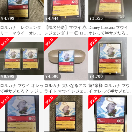
4,799
4,444
3,555
¥
¥
¥
ロルカナ レジェンダ
【匿名発送】マウイ 赤
Disney Lorcana マウイ
リー マウイ オレっ
レジェンダリー ② ロル
オレって半サメだろ？
て半サメだろ？
カナ
124/204
8,999
4,500
4,700
¥
¥
¥
ロルカナ マウイ オレっ
ロルカナ 大いなるアズ
黄*泉様 ロルカナ マウ
て半サメだろ？ レジェ
ライト マウイ レジェン
イ オレって半サメだ
ンダリー 2枚
ダリー
ろ？ レジェンダリー