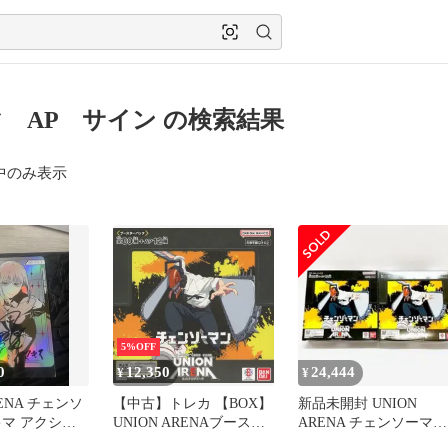
 AP サイン の検索結果
中のみ表示
5%OFF
0
12,350
24,444
¥
¥
RENA チェンソ
【中古】トレカ 【BOX】
新品未開封 UNION
キマ アクショ
UNION ARENAブースタ
ARENA チェンソーマン
シリアル001
ーパック チェンソーマン
UA53BT 2BOXセット