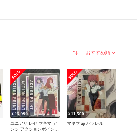
並び替え
23,999
11,500
¥
¥
ユニアリ レゼ マキマ デ
マキマ ap パラレル
ンジ アクションポイント
AP チェンソーマン 3枚