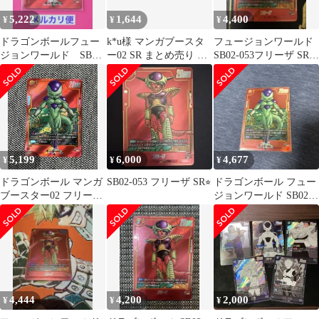
5,222
1,644
4,400
¥
¥
¥
ドラゴンボールフュー
k*u様 マンガブースタ
フュージョンワールド
ジョンワールド SB02-
ー02 SR まとめ売り ド
SB02-053フリーザ SRパ
054 フリーザ SRパラ
ラゴンボールフュージ
ラレル マンガブースタ
レル
ョンワー
ー
5,199
6,000
4,677
¥
¥
¥
ドラゴンボール マンガ
SB02-053 フリーザ SR⭐︎
ドラゴンボール フュー
ブースター02 フリーザ
ジョンワールド SB02-
SR パラレル SB02-054
054 SRパラレル フリー
ザ
4,444
4,200
2,000
¥
¥
¥