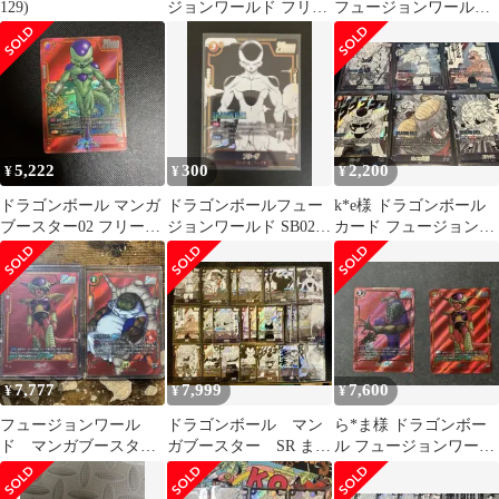
129)
ジョンワールド フリー
フュージョンワールド
ザ SB02-053
MANGA BOOSTER ま
と
5,222
300
2,200
¥
¥
¥
ドラゴンボール マンガ
ドラゴンボールフュー
k*e様 ドラゴンボール
ブースター02 フリーザ
ジョンワールド SB02-
カード フュージョンワ
SR パラレル SB02-054
054 フリーザ SR
ールド SR Ｌまとめ売
り
7,777
7,999
7,600
¥
¥
¥
フュージョンワール
ドラゴンボール マン
ら*ま様 ドラゴンボー
ド マンガブースター
ガブースター SR まと
ル フュージョンワール
02 フリーザ 最長老
め売り
ド フリーザ / ピッコロ
SR パラレル
大魔王 2