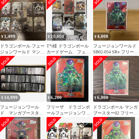
ル SB02
1,499
20,000
4,000
¥
¥
¥
ドラゴンボール フュー
T*i様 ドラゴンボール
フュージョンワールド
ジョンワールド マンガ
カードゲーム フュー
SB02-054 SR⭐︎ フリーザ
ブースターSRカードセ
ジョンワールド マン
マンガブースター02
ット
ガブースター
14,999
6,200
6,000
¥
¥
¥
フュージョンワール
フリーザ ドラゴンボ
ドラゴンボール マンガ
ド マンガブースター
ールフュージョンワー
ブースター02 フリーザ
01 02 R以下 約670枚
ルド マンガブースタ
SRパラレル SB02-054
ー02