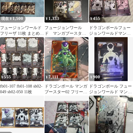
1,500
1,333
455
現在 ¥
¥
¥
フュージョンワールド
フュージョンワール
ドラゴンボールフュー
フリーザ 11枚 まとめ売
ド マンガブースタ
ジョンワールドマンガ
り マンガブースター
ー SR L まとめ売り
ブースター2 フリーザ
SR
SR フリーザ特集
555
7,111
900
¥
¥
¥
fb01-107 fb01-108 sb02-
ドラゴンボール マンガ
ドラゴンボール フュー
049 sb02-050 11枚
ブースター02 フリーザ
ジョンワールド マンガ
SR パラレル SB02-054
ブースター02 SRフリー
ザ