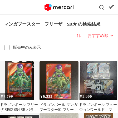
マンガブースター フリーザ SR★ の検索結果
並び替え
販売中のみ表示
7,799
6,333
3,000
¥
¥
¥
ドラゴンボール フリー
ドラゴンボール マンガ
ドラゴンボール フュー
ザ SB02-054 SR パラレ
ブースター02 フリーザ
ジョンワールド マン
ル 赤背景 漫画絵
SRパラレル SB02-054
ガブースター SR ５枚