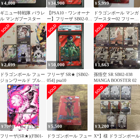
4,000
34,900
5,999
¥
¥
¥
ギニュー特戦隊 パラレ
【PSA10・ワンオーナ
ドラゴンボール マンガ
ル マンガブースター
ー】フリーザ SB02-053
ブースター02 フリーザ
SRパラレル マンガブー
SR パラレル SB02-054
スター ドラゴンボール
カード
2,899
50,000
1,663
¥
¥
¥
ドラゴンボール フュー
フリーザ SR★ [SB02-
孫悟空 SR SB02-038
ジョンワールド ブルマ/
054] psa10
MANGA BOOSTER 02
孫悟空:少年期 SR他ま
とめ売り
700
5,500
3,200
¥
¥
¥
フリーザ(SR★)(FB01-
ドラゴンボール フュー
X*】様 ドラゴンボール