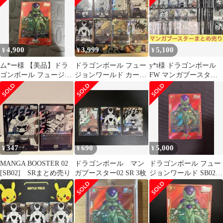
4,900
3,999
5,100
¥
¥
¥
ム*ー様 【美品】ドラ
ドラゴンボール フュー
y*t様 ドラゴンボール
ゴンボール フュージョ
ジョンワールド カード
FW マンガブースター
ンワールド フリーザ
まとめ売り マンガブ
01.02 SR R C UC ま
SR FB02
ースタ
347
690
5,000
¥
¥
¥
MANGA BOOSTER 02
ドラゴンボール マン
ドラゴンボール フュー
[SB02] SRまとめ売り
ガブースター02 SR 3枚
ジョンワールド SB02-
054 SRパラレル フリー
ザ