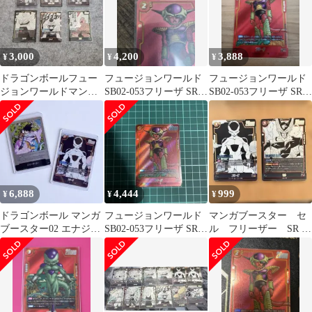
3,000
4,200
3,888
¥
¥
¥
ドラゴンボールフュー
フュージョンワールド
フュージョンワールド
ジョンワールドマンガ
SB02-053フリーザ SRパ
SB02-053フリーザ SRパ
ブースター02 SR ま
ラレル マンガブースタ
ラレル マンガブースタ
とめ売り
ー
ー
6,888
4,444
999
¥
¥
¥
ドラゴンボール マンガ
フュージョンワールド
マンガブースター セ
ブースター02 エナジー
SB02-053フリーザ SRパ
ル フリーザー SR ま
マーカー E-80 銀 26巻
ラレル マンガブースタ
とめ売り
ー