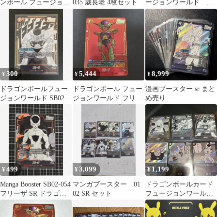
ンボール フュージョン
035 歳長老 4枚セット
ージョンワールド マ
ワールド マンガブース
ンガブースター SRま
ター02 SR
とめ売り 11枚
300
5,444
8,999
¥
¥
¥
ドラゴンボールフュー
ドラゴンボール フュー
漫画ブースター sr まと
ジョンワールド SB02-
ジョンワールド フリー
め売り
053 フリーザ SR
ザ SR★ SB02-053
499
3,099
1,199
¥
¥
¥
Manga Booster SB02-054
マンガブースター 01
ドラゴンボールカード
フリーザ SR ドラゴン
02 SR セット
フュージョンワール
ボール
ド マンガブースタ
ー SR Rまとめ売り