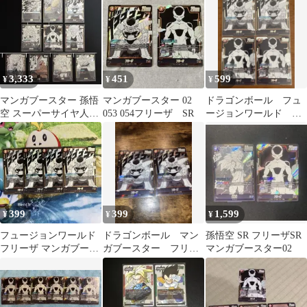
まとめ売り
3,333
451
599
¥
¥
¥
マンガブースター 孫悟
マンガブースター 02
ドラゴンボール フュ
空 スーパーサイヤ人3
053 054フリーザ SR
ージョンワールド マ
フリーザ トランク
ンガブースター フリ
ス SR
ーザ SR4枚
399
399
1,599
¥
¥
¥
フュージョンワールド
ドラゴンボール マン
孫悟空 SR フリーザSR
フリーザ マンガブース
ガブースター フリー
マンガブースター02
ター SR 黄2 4枚
ザ SB02-053 SR