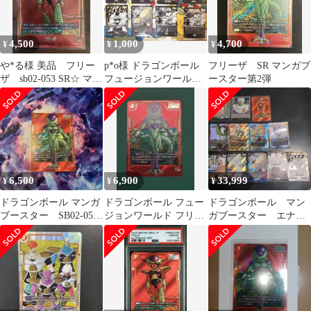
4,500
1,000
4,700
¥
¥
¥
や*る様 美品 フリー
p*o様 ドラゴンボール
フリーザ SR マンガブ
ザ sb02-053 SR☆ マン
フュージョンワールド
ースター第2弾
ガブースター
マンガブースター srセ
ット
6,500
6,900
33,999
¥
¥
¥
ドラゴンボール マンガ
ドラゴンボール フュー
ドラゴンボール マン
ブースター SB02-054
ジョンワールド フリー
ガブースター エナジ
フリーザ SRパラレル
ザ SR パラレル
ーマーカー