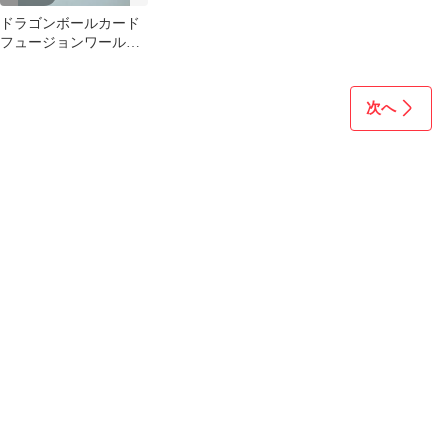
ドラゴンボールカード
フュージョンワール
ド マンガブースター
他 まとめ売り
次へ