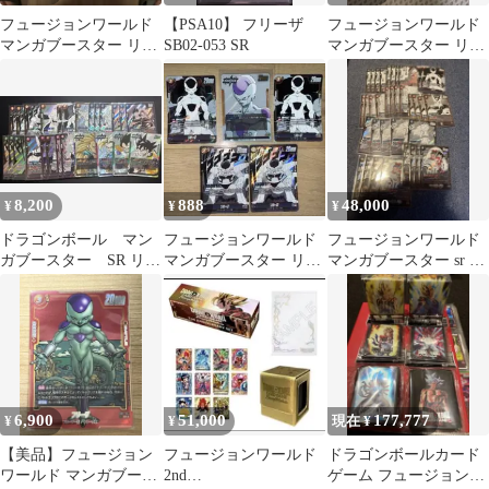
フュージョンワールド
【PSA10】 フリーザ
フュージョンワールド
マンガブースター リー
SB02-053 SR
マンガブースター リー
ダー フリーザ FS04-01
ダー フリーザ FS04-01
8,200
888
48,000
¥
¥
¥
ドラゴンボール マン
フュージョンワールド
フュージョンワールド
ガブースター SR リー
マンガブースター リー
マンガブースター sr 35
ダー チチ まとめ売
ダー フリーザ まとめ売
枚 まとめ売り
り
り
6,900
51,000
177,777
¥
¥
現在 ¥
【美品】フュージョン
フュージョンワールド
ドラゴンボールカード
ワールド マンガブース
2nd
ゲーム フュージョンワ