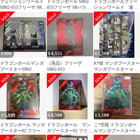
フュージョンワールド
ドラゴンボール SB02-
ドラゴンボールフィー
SB02-053フリーザ SRパ
053フリーザ SRパラレ
ジョンワールド 漫画
ラレル マンガブースタ
ル
ブースター02
ー
999
4,555
2,500
¥
¥
¥
ドラゴンボールマンガ
（美品）フリーザ
K*様 マンガブースター
ブースターSB02
SB02-053
マンガブースター sr リ
ーダー まとめ売り ブル
マ
5,199
4,500
5,100
¥
¥
¥
ドラゴンボール マンガ
ドラゴンボール マン
こ*空様 ドラゴンボー
ブースター02 フリーザ
ガブースター02 フリー
ルマンガブースター02
SR パラレル SB02-054
ザ SR パラレル
フリーザ SR パラレ