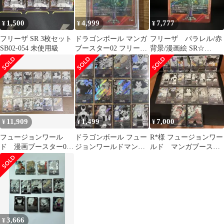
1,500
4,999
7,777
¥
¥
¥
フリーザ SR 3枚セット
ドラゴンボール マンガ
フリーザ パラレル/赤
SB02-054 未使用級
ブースター02 フリーザ
背景/漫画絵 SR☆
SR パラレル SB02-054
SB02-054
11,909
1,499
7,000
¥
¥
¥
フュージョンワール
ドラゴンボール フュー
R*様 フュージョンワー
ド 漫画ブースター01
ジョンワールドマンガ
ルド マンガブースタ
02 SRコンプ 20枚
ブースター SR 12枚
ー 23枚 SR L まとめ
SB01 02
売り
3,666
¥