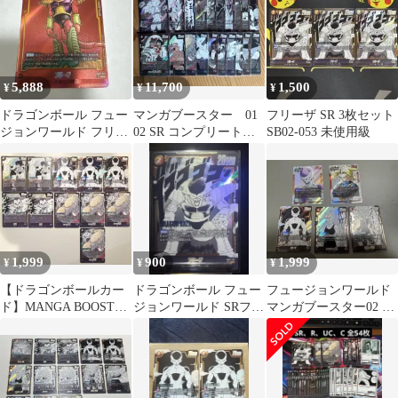
5,888
11,700
1,500
¥
¥
¥
ドラゴンボール フュー
マンガブースター 01
フリーザ SR 3枚セット
ジョンワールド フリー
02 SR コンプリートセ
SB02-053 未使用級
ザ SB02-053
ット
1,999
900
1,999
¥
¥
¥
【ドラゴンボールカー
ドラゴンボール フュー
フュージョンワールド
ド】MANGA BOOSTER
ジョンワールド SRフリ
マンガブースター02 ト
SR 11枚セット
ーザ マンガブースター
ランクスsrトランクス
02
リーダー