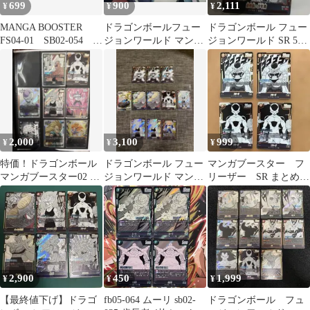
699
900
2,111
¥
¥
¥
MANGA BOOSTER
ドラゴンボールフュー
ドラゴンボール フュー
FS04-01 SB02-054
ジョンワールド マンガ
ジョンワールド SR 5枚
SB02-053
ブースター02フリーザ
セット マンガブース
SR8枚セット
ター
2,000
3,100
999
¥
¥
¥
特価！ドラゴンボール
ドラゴンボール フュー
マンガブースター フ
マンガブースター02 孫
ジョンワールド マンガ
リーザー SR まとめ売
悟空 SR などまとめ売
ブースター2カードセッ
り
り
ト
2,900
450
1,999
¥
¥
¥
【最終値下げ】ドラゴ
fb05-064 ムーリ sb02-
ドラゴンボール フュ