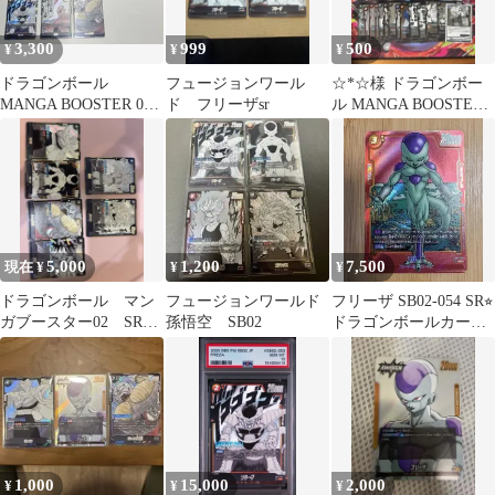
3,300
999
500
¥
¥
¥
ドラゴンボール
フュージョンワール
☆*☆様 ドラゴンボー
MANGA BOOSTER 02
ド フリーザsr
ル MANGA BOOSTER
SR まとめ売り
02 まとめ売り SR,R
5,000
1,200
7,500
現在 ¥
¥
¥
ドラゴンボール マン
フュージョンワールド
フリーザ SB02-054 SR⭐︎
ガブースター02 SRま
孫悟空 SB02
ドラゴンボールカー
とめ
ド フュージョンワー
ルド
1,000
15,000
2,000
¥
¥
¥