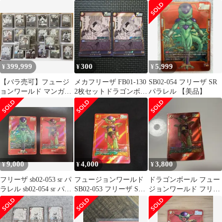
ター０２ フリーザ パラ
ANNIVERSARYSET お
ールド 引退品
レル
まけ付き
399,999
300
5,999
¥
¥
¥
【バラ売可】フュージ
メカフリーザ FB01-130
SB02-054 フリーザ SR
ョンワールド マンガブ
2枚セットドラゴンボー
パラレル 【美品】
ースターSB01・
ル マンガブースター
SB02SR317枚
9,000
4,000
3,800
¥
¥
¥
フリーザ sb02-053 sr パ
フュージョンワールド
ドラゴンボール フュー
ラレル sb02-054 sr パラ
SB02-053 フリーザ SR
ジョンワールド フリー
レル
パラレル マンガブース
ザ
ター