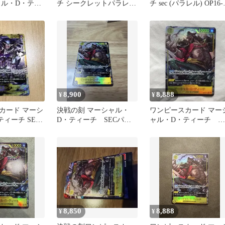
ャル・D・ティ
チ シークレットパラレ
チ sec (パラレル) OP16-
19 SEC
ル シクパラ 決戦の刻
119
8,900
8,888
¥
¥
カード マーシ
決戦の刻 マーシャル・
ワンピースカード マー
ィーチ SEC
D・ティーチ SECパラ
ャル・D・ティーチ
 決戦の刻
レルOP16-119
op16-119 sec パラレル
8,850
8,888
¥
¥