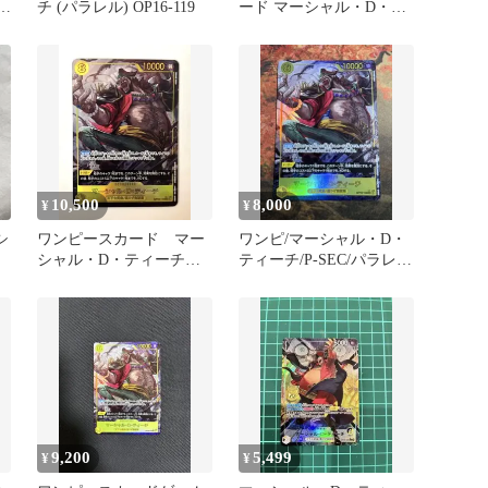
チ (パラレル) OP16-119
ード マーシャル・D・テ
ィーチ SECパラレル
10,500
8,000
¥
¥
シ
ワンピースカード マー
ワンピ/マーシャル・D・
シャル・D・ティーチ
ティーチ/P-SEC/パラレ
OP16-119 SEC パラレル
ル/1枚
9,200
5,499
¥
¥