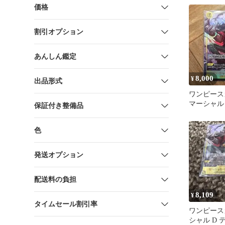
価格
割引オプション
あんしん鑑定
8,000
¥
出品形式
ワンピース
マーシャル
保証付き整備品
チ
色
発送オプション
配送料の負担
8,109
¥
タイムセール割引率
ワンピース
シャル D