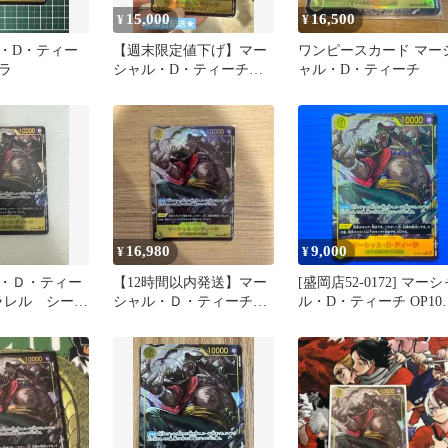
15,000
16,500
¥
¥
・D・ティー
【週末限定値下げ】マー
ワンピースカード マー
ラ
シャル・D・ティーチ
ャル・D・ティーチ
SECパラレル 決戦の刻
16,980
9,000
¥
¥
・Ｄ・ティー
【12時間以内発送】マー
[盛岡店52-0172] マーシ
パラレル シーク
シャル・Ｄ・ティーチ
ル・D・ティーチ OP10-
6-11
SECパラレル（OP16-
119 SECパラレル[中古/
119）
ケ]