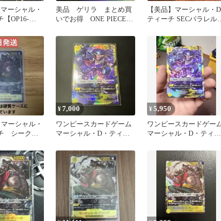
CE マーシャル・
美品 ゲリラ まとめ買
【美品】マーシャル・D
【OP16-
いでお得 ONE PIECE
ティーチ SECパラレル
★
マーシャル.D.ティーチ
OP16-119
7,000
5,950
¥
¥
マーシャル・
ワンピースカードゲーム
ワンピースカードゲー
チ シークレ
マーシャル・D・ティー
マーシャル・D・ティー
ル
チ SEC
チ パラレル