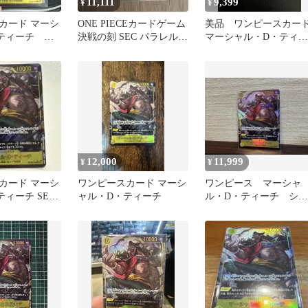
11,111
9,399
¥
¥
カード マーシ
ONE PIECEカードゲーム
美品 ワンピースカー
・ティーチ
決戦の刻 SEC パラレル
マーシャル・D・ティー
OP16-119
ティーチ
チ パラレル OP16-119
12,000
11,999
¥
¥
カード マーシ
ワンピースカード マーシ
ワンピース マーシャ
ィーチ SEC
ャル・D・ティーチ
ル・D・ティーチ シー
6-119
クレット パラレル
SEC