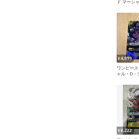
ド マーシ
ーチ OP16-1
4,999
¥
ワンピース
ャル・D・テ
OP16-119
8,222
¥