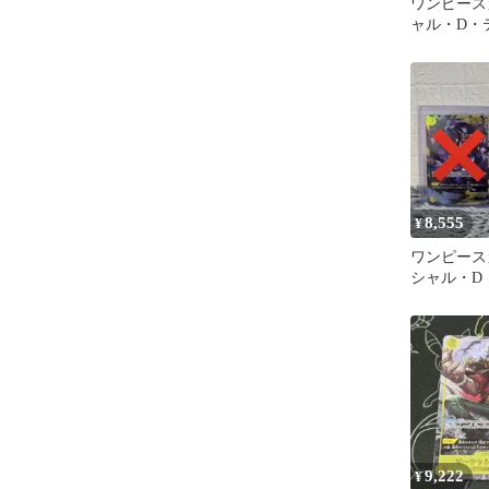
ワンピース
ャル・D
op16-119 
8,555
¥
ワンピース
シャル・
SEC パラ
9,222
¥