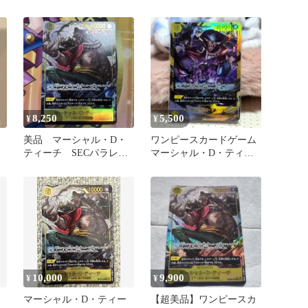
ィーチ SEC シークレット
SEC パラレル
8,250
5,500
¥
¥
美品 マーシャル・D・
ワンピースカードゲーム
ティーチ SECパラレ
マーシャル・D・ティー
ル OP16-119
チ SEC
10,000
9,900
¥
¥
マーシャル・D・ティー
【超美品】ワンピースカ