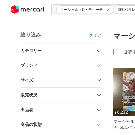
ンツにスキップ
マーシャル・D・ティーチ
SECパラ
絞り込み
マーシ
クリア
カテゴリー
販売
ブランド
サイズ
販売状況
出品者
8,222
¥
マーシャル
商品の状態
チ_SECパラ
119_決戦