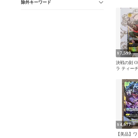
除外キーワード
クレットパ
7,599
¥
決戦の刻 OP-
ラ ティー
4,677
¥
【美品】ワ