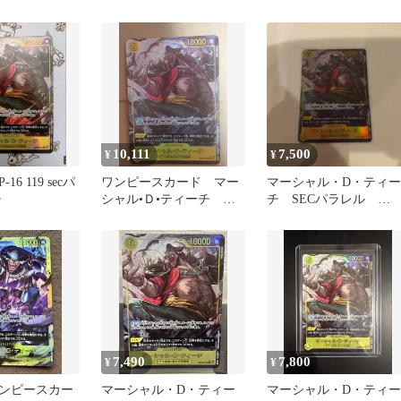
ラレル
カード 決戦の刻
ラレル OP16-119
10,111
7,500
¥
¥
16 119 secパ
ワンピースカード マー
マーシャル・D・ティー
チ
シャル•Ｄ•ティーチ
チ SECパラレル
SEC パラレル
OP16-119 決戦の刻
7,490
7,800
¥
¥
ンピースカー
マーシャル・D・ティー
マーシャル・D・ティー