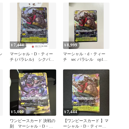
7,444
8,999
¥
¥
シ
マーシャル・D・ティー
マーシャル・d・ティー
チ (パラレル) シクパラ
チ sec パラレル op16-
OP16-119 おまけレア有
119
5,000
7,444
¥
¥
ワンピースカード 決戦の
【ワンピースカード 】マ
刻 マーシャル・D・テ
ーシャル・D・ティーチ