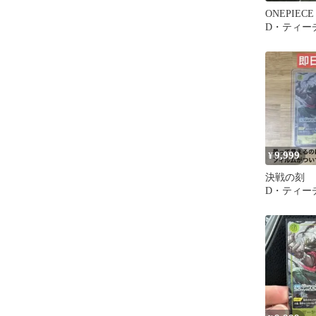
ONEPIE
D・ティーチ
119】 SEC
9,999
¥
決戦の刻 
D・ティー
ットパラレ