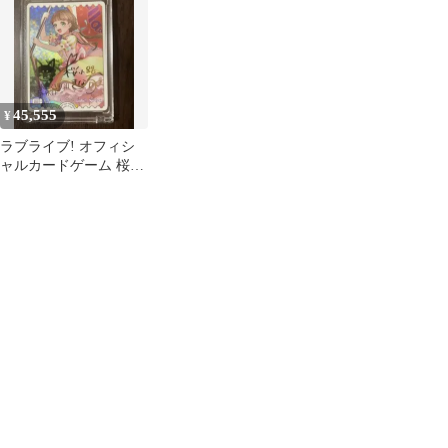
念 SECE
45,555
¥
ラブライブ! オフィシ
ャルカードゲーム 桜小
路きな子 SECE