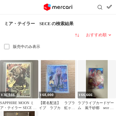
ミア・テイラー SECE の検索結果
並び替え
販売中のみ表示
36,666
68,000
66,666
¥
¥
¥
SAPPHIRE MOON ミ
【匿名配送】 ラブラ
ラブライブカードゲー
ア・テイラー SECE ラ
イブ ラブカ 虹ヶ
ム 嵐千砂都 sece ラ
ブカ
咲 宮下愛 1周年記
ブカ