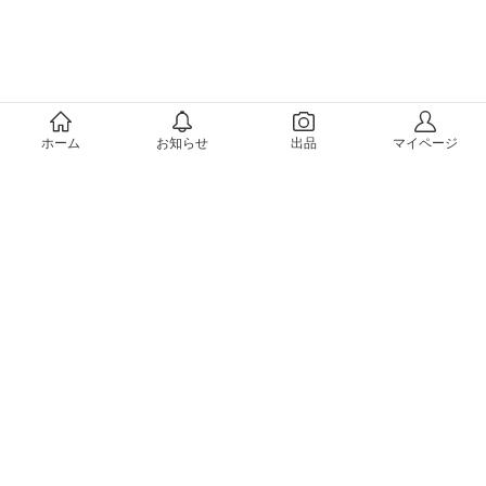
メルカリについて
ホーム
お知らせ
出品
マイページ
会社概要（運営会社）
採用情報
プレスリリース
公式ブログ
プレスキット
メルカリUS
メルカリShops
m department（エムデパ）
ヘルプ
ヘルプセンター（ガイド・お問い合わせ）
メルカリShopsでショップを開設する
メルカリShops ショップ管理画面にログイン
メルカリShops出店者向けガイド
お問い合わせ一覧