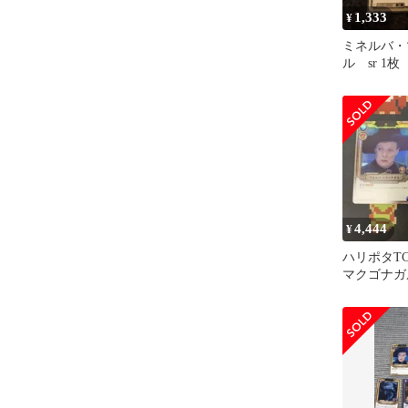
1,333
¥
ミネルバ・
ル sr 1
ターカード
4,444
¥
ハリポタT
マクゴナガル 
foil 2枚