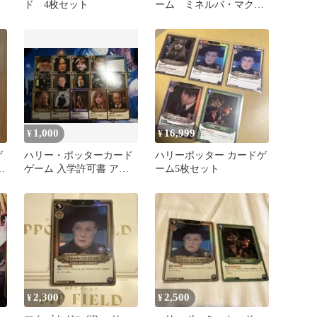
ド 4枚セット
ーム ミネルバ・マクゴ
ナガル SRパラレル 他
2枚
1,000
16,999
¥
¥
ゲ
ハリー・ポッターカード
ハリーポッター カードゲ
セ
ゲーム 入学許可書 アロ
ーム5枚セット
ゴ
ホモラ等 セット
2,300
2,500
¥
¥