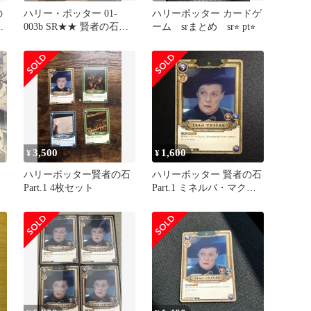
の
ハリー・ポッター 01-
ハリーポッター カードゲ
め
003b SR★★ 賢者の石
ーム srまとめ sr⭐︎ pt⭐︎
Part.1
3,500
1,600
¥
¥
ハリーポッター賢者の石
ハリーポッター 賢者の石
Part.1 4枚セット
Part.1 ミネルバ・マクゴ
ナガル 01-009 SR