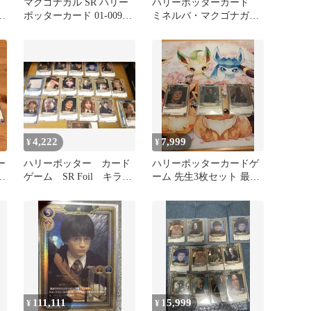
マクゴナガル SR ハリー
ハリーポッターカード
枚
ポッターカード 01-009
ミネルバ・マクゴナガル
【foil】
SR 談話室R
4,222
7,999
¥
¥
ー
ハリーポッター カード
ハリーポッターカードゲ
売
ゲーム SR Foil キラ
ーム 先生3枚セット 最終
有 ミネルバ マクゴナガ
値下げ
ル
111,111
15,999
¥
¥