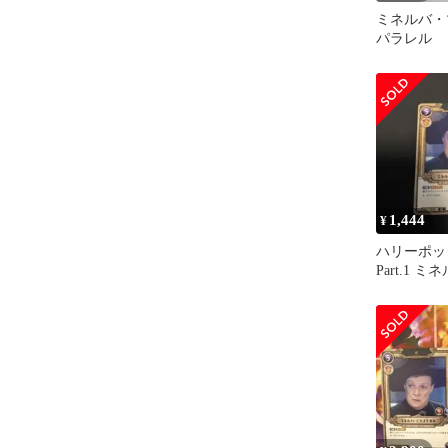
ミネルバ・
パラレル
1,444
¥
ハリーポッ
Part.1 
ナガル 01-0