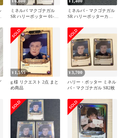
6,800
1,400
¥
¥
ル
ミネルバ マクゴナガル
ミネルバ・マクゴナガル
ス
SR ハリーポッター 01-
SR ハリーポッターカー
009 4枚
ド 01-009 sr
1,555
3,700
¥
¥
ゲ
g.様 リクエスト 2点 まと
ハリー・ポッター ミネル
め商品
バ・マクゴナガル SR2枚