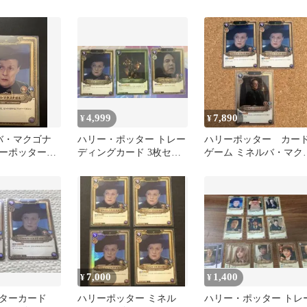
ル SR★ 談話室
SR パラレル 1枚
4,999
7,890
¥
¥
ルバ・マクゴナ
ハリー・ポッター トレー
ハリーポッター カー
ーポッターカ
ディングカード 3枚セッ
ゲーム ミネルバ・マク
ト
ナガルSR⭐︎
7,000
1,400
¥
¥
ッターカード
ハリーポッター ミネル
ハリー・ポッター トレ