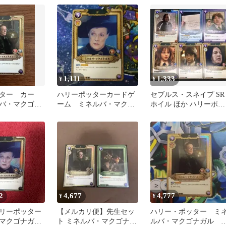
1,111
1,333
¥
¥
ター カー
ハリーポッターカードゲ
セブルス・スネイプ SR
バ・マクゴナ
ーム ミネルバ・マクゴ
ホイル ほか ハリーポッ
9a SR★
ナガルsr 1枚
ター カードゲーム 賢者
の石
2
4,677
4,777
¥
¥
リーポッター
【メルカリ便】先生セッ
ハリー・ポッター ミ
マクゴナガル
ト ミネルバ・マクゴナガ
ルバ・マクゴナガル