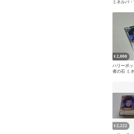
ミネルバ・
ル SR ホ
ト
2,000
¥
ハリーポッ
者の石 ミ
ナガル 01-
2,222
¥