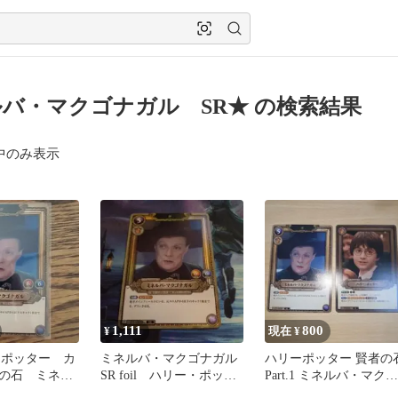
バ・マクゴナガル SR★ の検索結果
中のみ表示
1,111
800
¥
現在 ¥
ーポッター カ
ミネルバ・マクゴナガル
ハリーポッター 賢者の
の石 ミネル
SR foil ハリー・ポッタ
Part.1 ミネルバ・マクゴ
ナガル
ー
ナガル SR