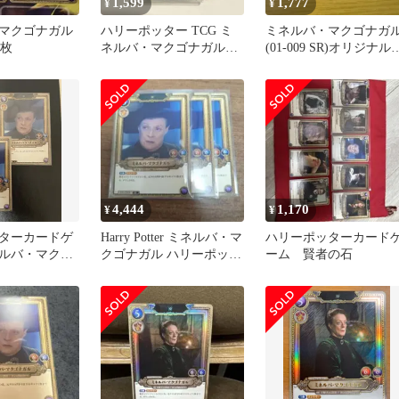
1,599
1,777
¥
¥
マクゴナガル
ハリーポッター TCG ミ
ミネルバ・マクゴナガ
2枚
ネルバ・マクゴナガル
(01-009 SR)オリジナル
SR キャラクターカード
リーブ付
4,444
1,170
¥
¥
ターカードゲ
Harry Potter ミネルバ・マ
ハリーポッターカード
ルバ・マクゴ
クゴナガル ハリーポッタ
ーム 賢者の石
2枚セット
ーカードゲームSR