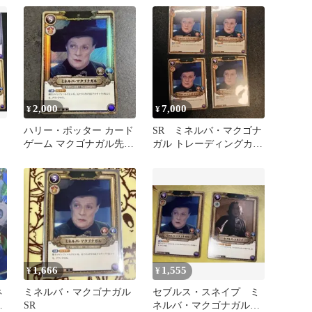
2,000
7,000
¥
¥
ハリー・ポッター カード
SR ミネルバ・マクゴナ
ゲーム マクゴナガル先生
ガル トレーディングカー
＋ 先生セット売り
ド 4枚セット
1,666
1,555
¥
¥
ネ
ミネルバ・マクゴナガル
セブルス・スネイプ ミ
SR
ネルバ・マクゴナガル