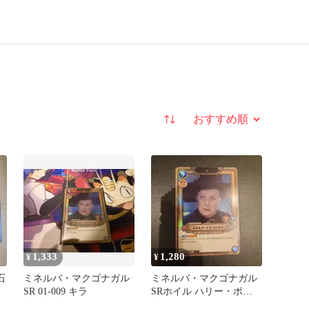
並び替え
1,333
1,280
¥
¥
石
ミネルバ・マクゴナガル
ミネルバ・マクゴナガル
SR 01-009 キラ
SRホイル ハリー・ポッ
ター