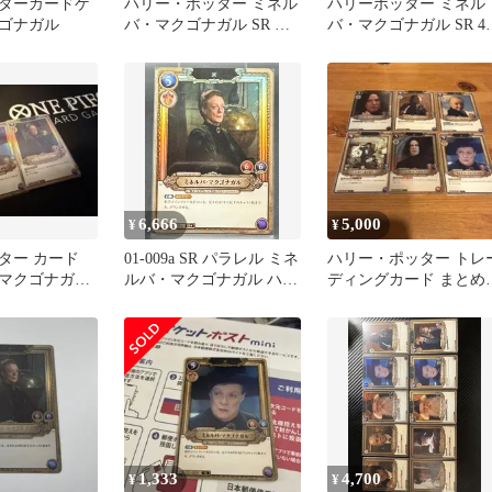
ターカードゲ
ハリー・ポッター ミネル
ハリーポッター ミネル
ゴナガル
バ・マクゴナガル SR パ
バ・マクゴナガル SR 4
ラレル
セット 1枚foil
6,666
5,000
¥
¥
ター カード
01-009a SR パラレル ミネ
ハリー・ポッター トレ
マクゴナガル
ルバ・マクゴナガル ハリ
ディングカード まとめ
09a
ーポッターカード
り
1,333
4,700
¥
¥