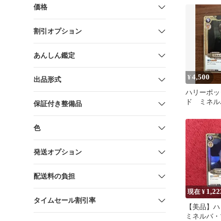
価格
割引オプション
あんしん鑑定
4,500
¥
出品形式
ハリーポッ
ド ミネル
保証付き整備品
ガル 01-00
色
発送オプション
配送料の負担
1,22
現在 ¥
タイムセール割引率
【美品】ハ
ミネルバ・