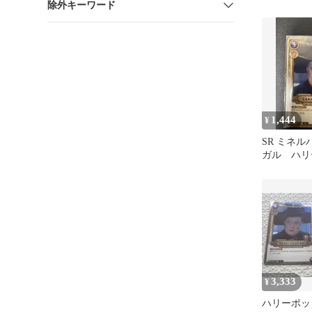
除外キーワード
SR
1,444
¥
SR ミネ
ガル ハリ
ードゲーム
3,333
¥
ハリーポ