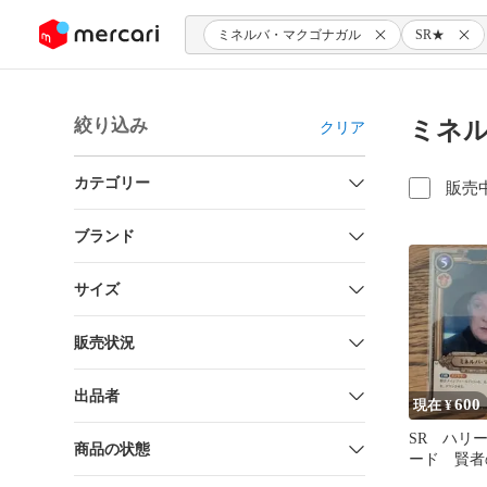
ンツにスキップ
ミネルバ・マクゴナガル
SR★
絞り込み
ミネル
クリア
カテゴリー
販売
ブランド
サイズ
販売状況
出品者
600
現在 ¥
SR ハリ
商品の状態
ード 賢者
バ・マクゴ