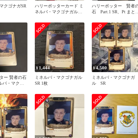
マクゴナガSR
ハリーポッターカード ミ
ハリーポッター 賢者
ネルバ・マクゴナガル
石 Part.1 SR、Pt まと
SR
売り
1,444
4,500
¥
¥
ター 賢者の石
ミネルバ・マクゴナガル
ミネルバ・マクゴナガ
ミネルバ・マクゴ
SR 1枚
ル SR
09 SR