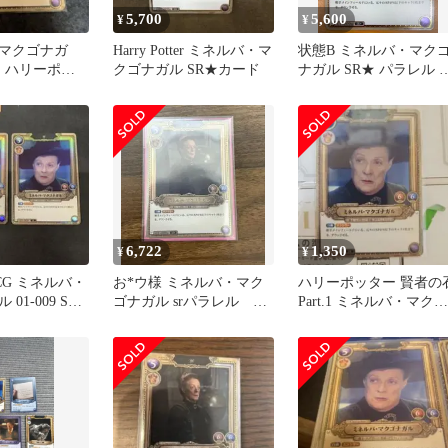
5,700
5,600
¥
¥
マクゴナガ
Harry Potter ミネルバ・マ
状態B ミネルバ・マク
枚 ハリーポッ
クゴナガル SR★カード
ナガル SR★ パラレル 01
ゲーム
009a ハリーポッターカ
ドゲーム
6,722
1,350
¥
¥
CG ミネルバ・
お*ウ様 ミネルバ・マク
ハリーポッター 賢者の
01-009 SR
ゴナガル srパラレル 01-
Part.1 ミネルバ・マクゴ
009a SR ★
ナガル 01-009 SR