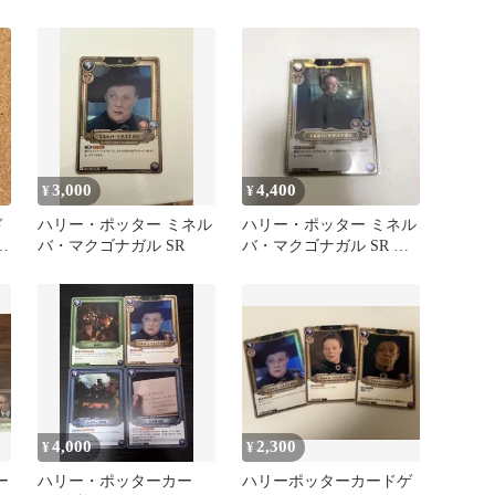
SR2枚セット
3,000
4,400
¥
¥
ド
ハリー・ポッター ミネル
ハリー・ポッター ミネル
ゴ
バ・マクゴナガル SR
バ・マクゴナガル SR パ
ラレル カード
4,000
2,300
¥
¥
ー
ハリー・ポッターカー
ハリーポッターカードゲ