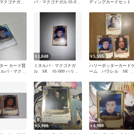
マクゴナガ
バ・マクゴナガル 01-009
ディングカードセット
イル 2枚セッ
SR・SRホロ 4枚セット
1,848
5,555
¥
¥
ター カード賢
ミネルバ・マクゴナガ
ハリーポッターカード
ネルバ・マクゴ
ル SR 01-009 ハリ
ーム パラレル SR 
009SRパラレル
ー・ポッターカードゲー
ブルススネイプ マク
ム
ナガル
5,900
4,999
¥
¥