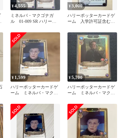
4,555
3,000
¥
¥
ゴ
ミネルバ・マクゴナガ
ハリーポッターカードゲ
-
ル 01-009 SR ハリーポ
ーム 入学許可証含む6
ー
ッターカード ホイル
枚セット
3枚
1,599
5,700
¥
¥
石
ハリーポッターカードゲ
ハリーポッターカードゲ
ーム ミネルバ・マクゴ
ーム ミネルバ・マクゴ
ナガルsr 1枚
ナガル 01-009a 『SR★』