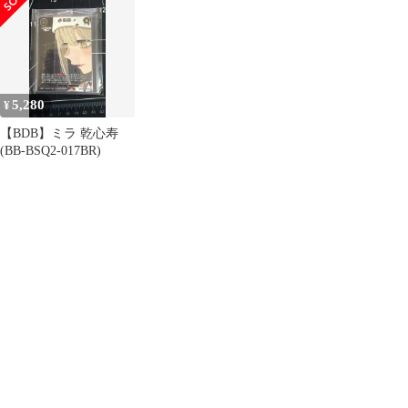
5,280
¥
【BDB】ミラ 乾心寿
(BB-BSQ2-017BR)