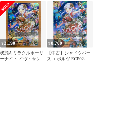
ス UR
イヴ・サンタクロース
U11[UR]：〔ミラクル
(サイン入り)
ホーリーナイト〕イ
ヴ・サンタクロース(キ
ャラクター虹箔押しサ
イン入り)
3,190
8,700
¥
¥
状態A ミラクルホーリ
【中古】シャドウバー
ーナイト イヴ・サンタ
ス エボルヴ ECP02-
クロース SP サイン
SP11[SP]：〔ミラクル
ECP02-SP11 シャドウバ
ホーリーナイト〕イ
ースエボルヴ シャドバ
ヴ・サンタクロース(松
デレマス
永あかね金箔押しサイ
ン入り)