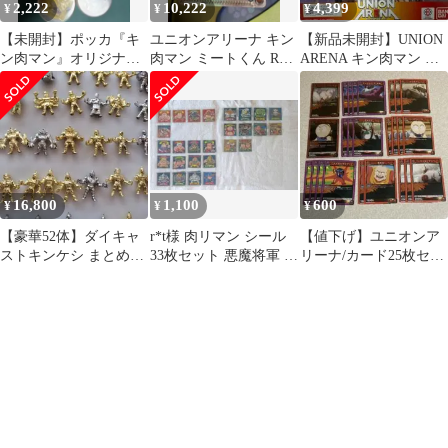
2,222
10,222
4,399
¥
¥
¥
【未開封】ポッカ『キ
ユニオンアリーナ キン
【新品未開封】UNION
ン肉マン』オリジナル
肉マン ミートくん Rパ
ARENA キン肉マン 完
フィギュア 悪魔六騎士
ラレル 星2
璧超人始祖編 匿名配送
編
16,800
1,100
600
¥
¥
¥
【豪華52体】ダイキャ
r*t様 肉リマン シール
【値下げ】ユニオンア
ストキンケシ まとめ売
33枚セット 悪魔将軍 ア
リーナ/カード25枚セッ
り 第1弾＆第7弾 悪魔将
シュラマン ソルジャー
ト【即買いOK】
軍入
ま