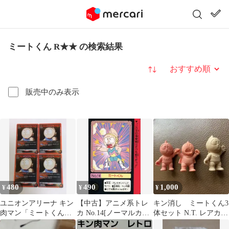
ミートくん R★★ の検索結果
並び替え
販売中のみ表示
480
490
1,000
¥
¥
¥
ユニオンアリーナ キン
【中古】アニメ系トレ
キン消し ミートくん3
肉マン「ミートくん」
カ No.14[ノーマルカー
体セット N.T. レアカラ
R（レア）４枚セット
ド]：ミートくん
ー