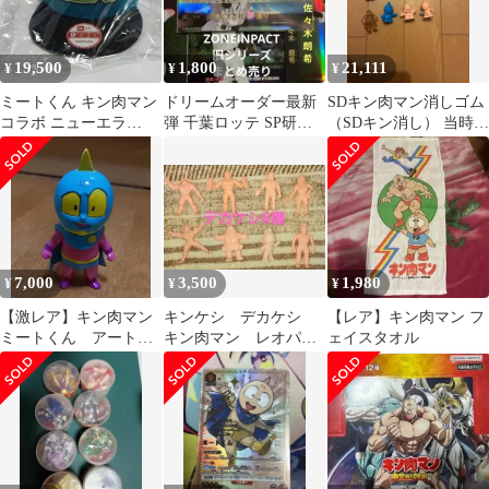
19,500
1,800
21,111
¥
¥
¥
ミートくん キン肉マン
ドリームオーダー最新
SDキン肉マン消しゴム
コラボ ニューエラ
弾 千葉ロッテ SP研ぎ
（SDキン消し） 当時物
9FIFTY スナップバック
澄まされた一振他＆旧
まとめ売り
弾URまとめ売り
7,000
3,500
1,980
¥
¥
¥
【激レア】キン肉マン
キンケシ デカケシ
【レア】キン肉マン フ
ミートくん アートジ
キン肉マン レオパル
ェイスタオル
ャンキーカラー美品
ドン ジャンクマン
ミートくん