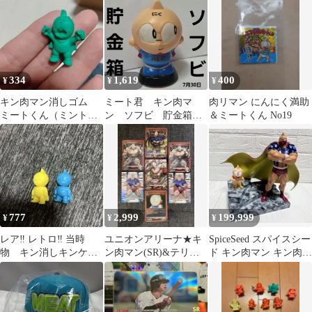
334
1,619
400
¥
¥
¥
キン肉マン消しゴム
ミート君 キン肉マ
肉リマン にんにく満助
ミートくん（ミント
ン ソフビ 貯金箱
＆ミートくん No19
色） レアカラー 当
キンケシ フィギュ
時物 希少
ア レトロ レア グ
ッズ
777
2,999
199,999
¥
¥
¥
レア‼️ レトロ‼️ 当時
ユニオンアリーナ★キ
SpiceSeed スパイスシー
物 キン消しキンケ
ン肉マン(SR)&テリー
ド キン肉マン キン肉ス
シ ミートくん ミー
マン(SR)＆ミートくん
グル 戦闘服ver.
ト君 検）キン肉マン
★ユニアリ