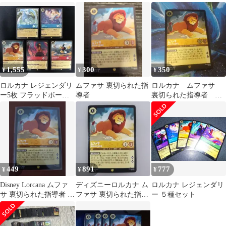
ー
ー)(14/204)
ナ
1,555
300
350
¥
¥
¥
ロルカナ レジェンダリ
ムファサ 裏切られた指
ロルカナ ムファサ
ー5枚 フラッドボーン
導者
裏切られた指導者 ホ
の混沌 シスー アリス
イル
ムファサ
449
891
777
¥
¥
¥
Disney Lorcana ムファ
ディズニーロルカナ ム
ロルカナ レジェンダリ
サ 裏切られた指導者 ロ
ファサ 裏切られた指導
ー ５種セット
ルカナ
者