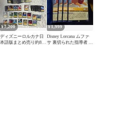
7,200
1,999
¥
¥
ディズニーロルカナ日
Disney Lorcana ムファ
本語版まとめ売り約850
サ 裏切られた指導者 4
枚以上（レアフォイル
枚セット ロルカナ
多数）