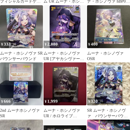
フィシャルカードゲー
ム UR ムーナ・ホシノ
ナ・ホシノヴァ hBP06-
ム ムーナ・ホシノヴァ
ヴァ アヤカシヴァーミ
053 UR アヤカシヴァー
1st HBP01 HBP01-091
リオン
ミリオン
UR
333
2,080
400
¥
¥
¥
ムーナ・ホシノヴァ SR
ムーナ・ホシノヴァ
ムーナ・ホシノヴァ
バウンサーバウンド
UR [アヤカシヴァーミ
OSR
リオン] hBP06-053 ホロ
ライブカードゲーム ホ
ロカ
666
1,999
320
¥
¥
¥
2nd ムーナホシノヴァ
ムーナ・ホシノヴァ
SR ムーナ・ホシノヴ
SR
UR / ホロライブ
ァ バウンサーバウン
OCG（ホロカ）
ド ホロライブ カー
ドゲーム ホロカ