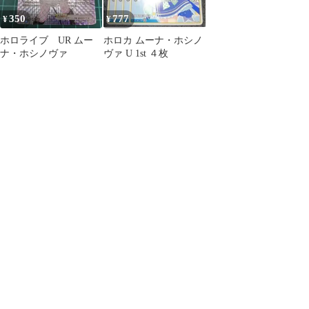
350
777
¥
¥
ホロライブ UR ムー
ホロカ ムーナ・ホシノ
ナ・ホシノヴァ
ヴァ U 1st ４枚