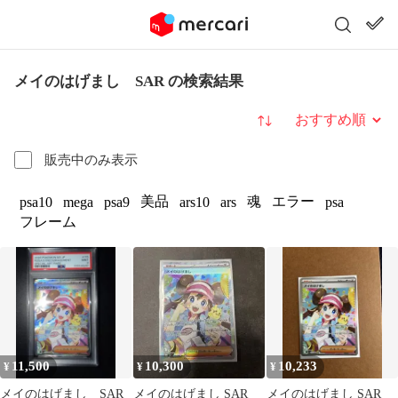
メイのはげまし SAR の検索結果
並び替え
販売中のみ表示
美品
魂
エラー
psa10
mega
psa9
ars10
ars
psa
フレーム
11,500
10,300
10,233
¥
¥
¥
メイのはげまし SAR
メイのはげまし SAR
メイのはげまし SAR