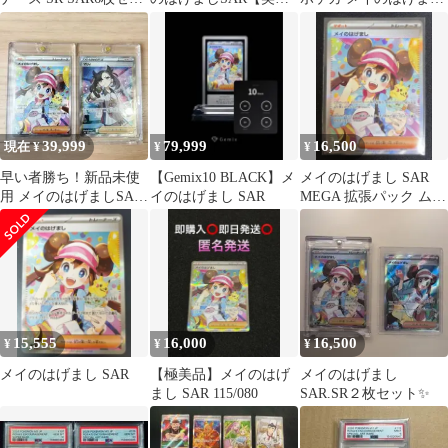
ト メイのはげまし
品】
SAR M3-115 M3 拡張パ
ック「ムニキスゼロ」
トレカ TCG 264
39,999
79,999
16,500
現在 ¥
¥
¥
早い者勝ち！新品未使
【Gemix10 BLACK】メ
メイのはげまし SAR
用 メイのはげましSAR
イのはげまし SAR
MEGA 拡張パック ムニ
マリィSR セット
キスゼロ キラ 115/080
15,555
16,000
16,500
¥
¥
¥
メイのはげまし SAR
【極美品】メイのはげ
メイのはげまし
まし SAR 115/080
SAR.SR２枚セット✨