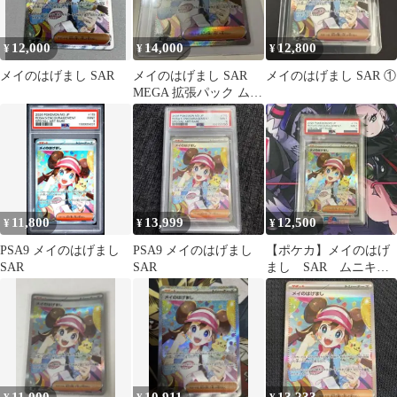
12,000
14,000
12,800
¥
¥
¥
メイのはげまし SAR
メイのはげまし SAR
メイのはげまし SAR ①
MEGA 拡張パック ムニ
キスゼロ キラ 115/080
11,800
13,999
12,500
¥
¥
¥
PSA9 メイのはげまし
PSA9 メイのはげまし
【ポケカ】メイのはげ
SAR
SAR
まし SAR ムニキス
ゼロ PSA9