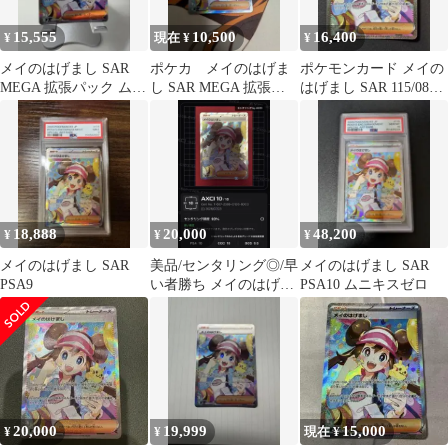
15,555
10,500
16,400
¥
現在 ¥
¥
メイのはげまし SAR
ポケカ メイのはげま
ポケモンカード メイの
MEGA 拡張パック ムニ
し SAR MEGA 拡張パ
はげまし SAR 115/080
キスゼロ キラ 115/080
ック ムニキスゼロ
美品 センタリング◯
115/080
18,888
20,000
48,200
¥
¥
¥
メイのはげまし SAR
美品/センタリング◎/早
メイのはげまし SAR
PSA9
い者勝ち メイのはげま
PSA10 ムニキスゼロ
し SAR
20,000
19,999
15,000
¥
¥
現在 ¥