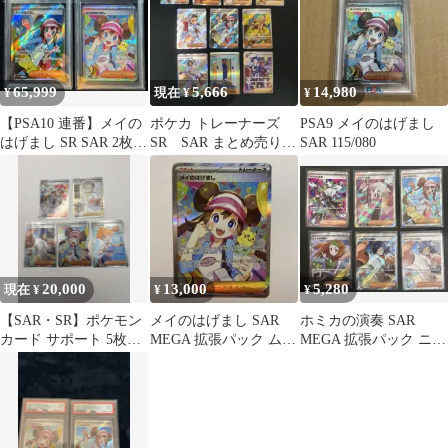
65,999
5,666
14,980
¥
現在 ¥
¥
【PSA10 連番】メイの
ポケカ トレーナーズ
PSA9 メイのはげまし
はげまし SR SAR 2枚セ
SR SAR まとめ売り
SAR 115/080
ット
10枚セット メイのは
げまし
20,000
13,000
5,280
現在 ¥
¥
¥
【SAR・SR】ポケモン
メイのはげまし SAR
ホミカの演奏 SAR
カード サポート 5枚セ
MEGA 拡張パック ムニ
MEGA 拡張パック ニン
ット まとめ売り
キスゼロ 115/080
ジャスピナー 119/083
他