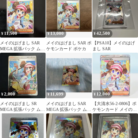
11,500
13,000
42,500
¥
¥
¥
メイのはげまし SAR
メイのはげまし SAR ポ
【PSA10】メイのはげ
MEGA 拡張パック ムニ
ケモンカード ポケカ
まし SAR
キスゼロ キラ 115/080
2,000
11,699
12,000
¥
¥
¥
メイのはげまし SR
メイのはげまし SAR
【大清水56-2-0806】ポ
MEGA 拡張パック ムニ
MEGA 拡張パック ムニ
ケモンカード メイのは
キスゼロ キラ 115/080
キスゼロ キラ 115/080
げまし SAR M3 115/080