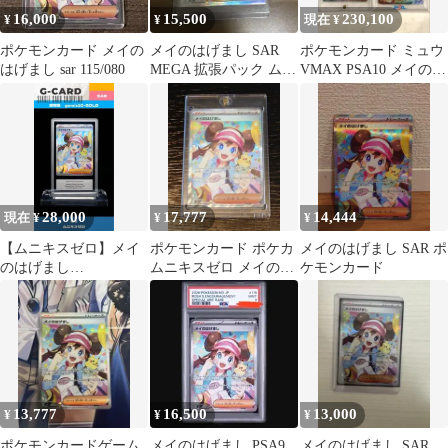
16,000
15,500
230,100
¥
¥
現在 ¥
ポケモンカード メイの
メイのはげまし SAR
ポケモンカード ミュウ
はげまし sar 115/080
MEGA 拡張パック ムニ
VMAX PSA10 メイのは
キスゼロ キラ 115/080
げまし
28,000
17,777
14,444
現在 ¥
¥
¥
【ムニキスゼロ】メイ
ポケモンカード ポケカ
メイのはげまし SAR ポ
のはげまし
ムニキスゼロ メイのは
ケモンカード
SAR《gemix10-GOLD》
げまし SAR
13,777
16,500
13,000
¥
¥
¥
ポケモンカードゲーム
メイのはげまし PSA9
メイのはげまし SAR