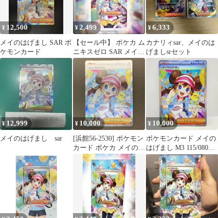
12,500
2,499
6,333
¥
¥
¥
メイのはげまし SAR ポ
【セール中】 ポケカ ム
カナリィsar、メイのは
ケモンカード
ニキスゼロ SAR メイの
げましsrセット
はげまし フレーム
12,999
10,000
10,000
¥
¥
¥
メイのはげまし sar
[浜館56-2530] ポケモン
ポケモンカード メイの
カード ポケカ メイのは
はげまし M3 115/080
げまし M3 115/080 SAR
SAR ※中古
[中古品]