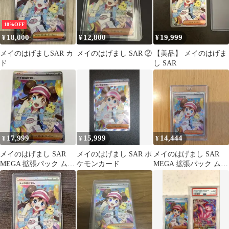
10%OFF
18,000
12,800
19,999
¥
¥
¥
メイのはげましSAR カ
メイのはげまし SAR ②
【美品】 メイのはげま
ド
し SAR
17,999
15,999
14,444
¥
¥
¥
メイのはげまし SAR
メイのはげまし SAR ポ
メイのはげまし SAR
MEGA 拡張パック ムニ
ケモンカード
MEGA 拡張パック ムニ
キスゼロ キラ 115/080
キスゼロ キラ 115/080