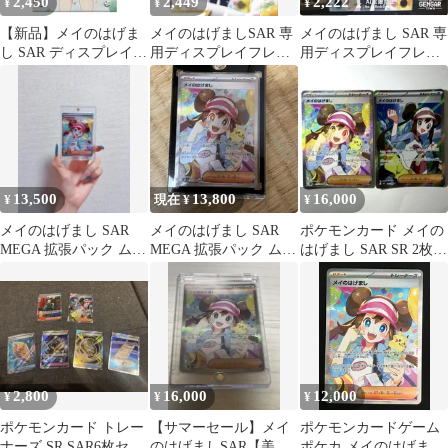
2,450
2,449
2,222
¥
¥
¥
【新品】メイのはげま
メイのはげましSAR 専
メイのはげまし SAR 専
し SAR ディスプレイフ
用ディスプレイフレー
用ディスプレイフレー
レーム
ム
ム
13,500
13,800
16,000
¥
現在 ¥
¥
メイのはげまし SAR
メイのはげまし SAR
ポケモンカード メイの
MEGA 拡張パック ムニ
MEGA 拡張パック ムニ
はげまし SAR SR 2枚セ
キスゼロ 115/080
キスゼロ キラ 115/080
ット
2,800
16,000
12,000
¥
¥
¥
ポケモンカード トレー
【サマーセール】メイ
ポケモンカードゲーム
ナーズ SR SAR6枚セッ
のはげましSAR【美
ポケカ メイのはげまし