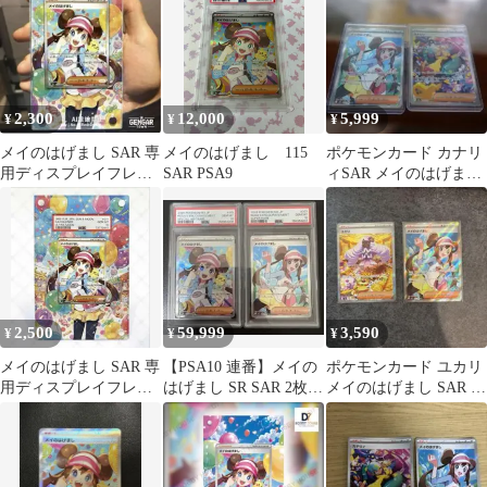
2,300
12,000
5,999
¥
¥
¥
メイのはげまし SAR 専
メイのはげまし 115
ポケモンカード カナリ
用ディスプレイフレー
SAR PSA9
ィSAR メイのはげまし
ム
SR
2,500
59,999
3,590
¥
¥
¥
メイのはげまし SAR 専
【PSA10 連番】メイの
ポケモンカード ユカリ
用ディスプレイフレー
はげまし SR SAR 2枚セ
メイのはげまし SAR 2
ム
ット
枚セット