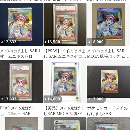
キスゼロ キラ 115/080
115/080
12,333
13,500
18,000
¥
¥
¥
メイのはげまし SAR 1
【PSA9】メイのはげま
メイのはげまし SAR
枚 ムニキスゼロ
し SAR ムニキスゼロ
MEGA 拡張パック ムニ
115/080
キスゼロ PSA 10 候補
13,333
14,899
13,000
¥
¥
¥
PSA9 メイのはげま
【美品】メイのはげま
ポケモンカードメイの
し 115/080 SAR
しSAR MEGA 拡張パッ
はげましSAR
ク ムニキスゼロ
115/080