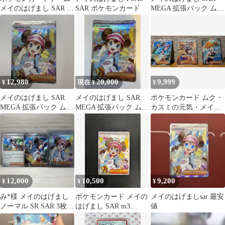
メイのはげまし SAR ム
SAR ポケモンカード
MEGA 拡張パック ムニ
ニキス Y66
キスゼロ キラ 115/080
12,980
20,000
9,999
¥
現在 ¥
¥
メイのはげまし SAR
メイのはげまし SAR
ポケモンカード ムク・
MEGA 拡張パック ムニ
MEGA 拡張パック ムニ
カスミの元気・メイの
キスゼロ キラ 115/080
キスゼロ キラ 115/080
はげまし
12,000
10,500
9,200
¥
¥
¥
み*様 メイのはげまし
ポケモンカード メイの
メイのはげましsar 最安
ノーマル SR SAR 3枚セ
はげまし SAR m3
値
ット ワンオーナー
115/080