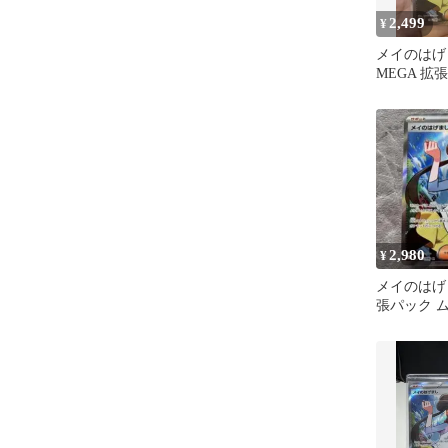
2,499
¥
メイのはげま
MEGA 拡
スゼロ キラ 1
2,980
¥
メイのはげま
張パック 
107/080 