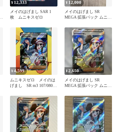
12,333
12,000
¥
¥
メイのはげまし SAR 1
メイのはげまし SR
キ
枚 ムニキスゼロ
MEGA 拡張パック ムニキ
スゼロ キラ 107/080
4,599
2,650
¥
¥
ムニキスゼロ メイのは
メイのはげまし SR
げまし SR m3 107/080
MEGA 拡張パック ムニキ
ホロズレ
スゼロ キラ 107/080