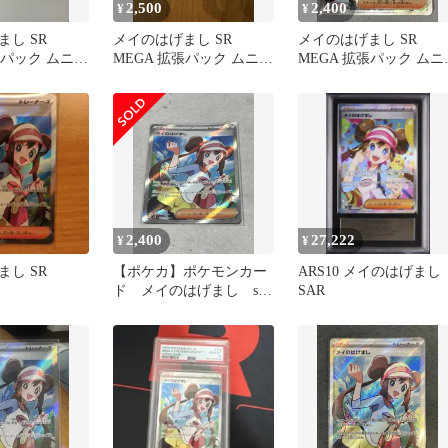
2,500
2,400
¥
¥
し SR
メイのはげまし SR
メイのはげまし SR
張パック ムニキ
MEGA 拡張パック ムニキ
MEGA 拡張パック ムニ
07/080
スゼロ キラ 107/080
スゼロ 107/080
2,400
27,222
¥
¥
し SR
【ポケカ】ポケモンカー
ARS10 メイのはげまし
ド メイのはげまし sr
SAR
美品 ムニキスゼロ