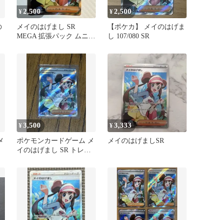
2,500
2,500
¥
¥
の
メイのはげまし SR
【ポケカ】 メイのはげま
MEGA 拡張パック ムニキ
し 107/080 SR
スゼロ キラ 107/080
3,500
3,333
¥
¥
メ
ポケモンカードゲーム メ
メイのはげましSR
イのはげまし SR トレー
ナーカード 新品