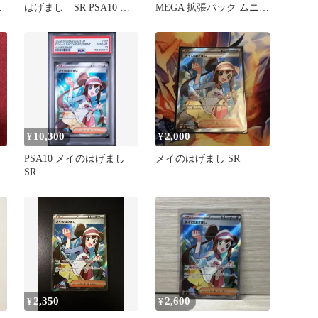
ム
はげまし SR PSA10 ム
MEGA 拡張パック ムニキ
ニキスゼロ
スゼロ キラ 107/080
10,300
2,000
¥
¥
PSA10 メイのはげまし
メイのはげまし SR
キ
SR
2,350
2,600
¥
¥