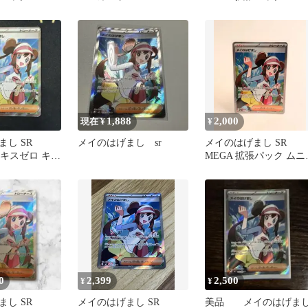
15/080
スゼロ キラ 107/080
1,888
2,000
現在 ¥
¥
し SR
メイのはげまし sr
メイのはげまし SR
ニキスゼロ キラ
MEGA 拡張パック ムニ
スゼロ キラ 107/080
0
2,399
2,500
¥
¥
し SR
メイのはげまし SR
美品 メイのはげま