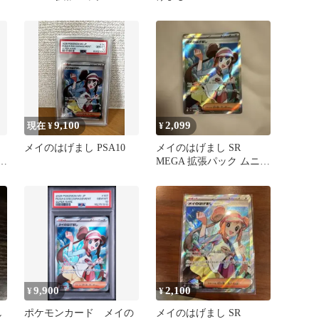
スゼロ キラ 107/080
9,100
2,099
現在 ¥
¥
メイのはげまし PSA10
メイのはげまし SR
キ
MEGA 拡張パック ムニキ
スゼロ 107/080
9,900
2,100
¥
¥
し
ポケモンカード メイの
メイのはげまし SR