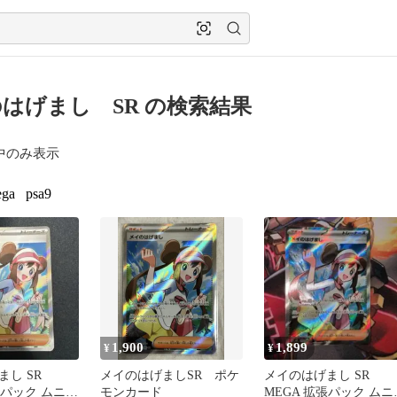
はげまし SR の検索結果
中のみ表示
ga
psa9
1,900
1,899
¥
¥
し SR
メイのはげましSR ポケ
メイのはげまし SR
張パック ムニキ
モンカード
MEGA 拡張パック ムニ