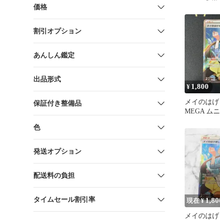
スゼロ キラ 1
価格
割引オプション
あんしん鑑定
出品形式
1,800
¥
メイのはげま
保証付き整備品
MEGA ム
107/080 ②
色
発送オプション
配送料の負担
タイムセール割引率
1,80
現在 ¥
メイのはげま