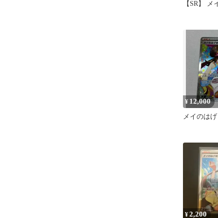
【SR】 
12,000
¥
メイのはげま
2,200
¥