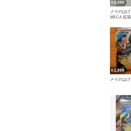
4,999
¥
メイのはげま
MEGA 拡
スゼロ キラ 1
2,800
¥
メイのはげま