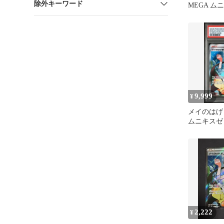
除外キーワード
MEGA ム
モンカード
カ
9,999
¥
メイのはげまし
ムニキスゼ
107/080
2,222
¥