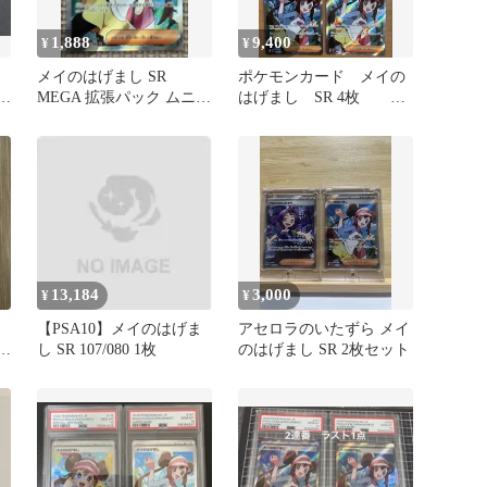
1,888
9,400
¥
¥
メイのはげまし SR
ポケモンカード メイの
キ
MEGA 拡張パック ムニキ
はげまし SR 4枚
スゼロ キラ 107/080
⑥
13,184
3,000
¥
¥
【PSA10】メイのはげま
アセロラのいたずら メイ
キ
し SR 107/080 1枚
のはげまし SR 2枚セット