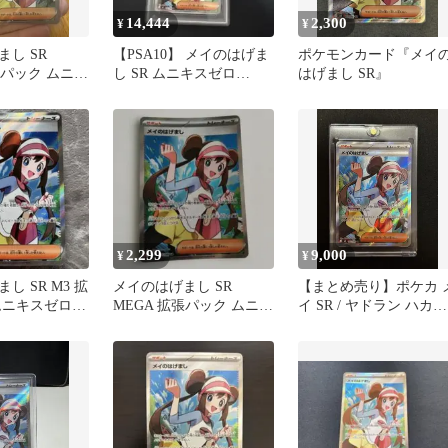
14,444
2,300
¥
¥
し SR
【PSA10】 メイのはげま
ポケモンカード『メイ
張パック ムニキ
し SR ムニキスゼロ
はげまし SR』
07/080
107/080
2,299
9,000
¥
¥
し SR M3 拡
メイのはげまし SR
【まとめ売り】ポケカ 
ムニキスゼロ
MEGA 拡張パック ムニキ
イ SR / ヤドラン ハカド
ポケカ
スゼロ キラ 107/080
ッグ AR