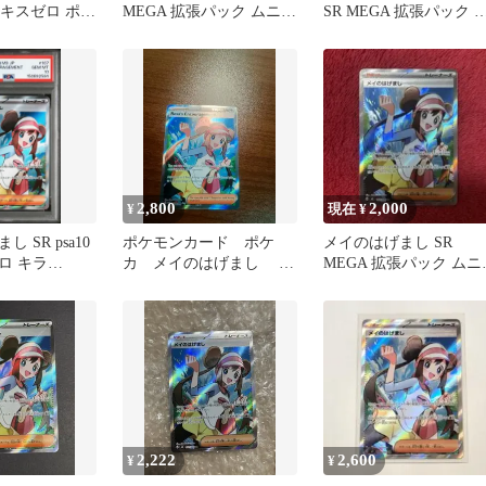
ニキスゼロ ポケ
MEGA 拡張パック ムニキ
SR MEGA 拡張パック 
 レア ポケ
スゼロ キラ 107/080
ニキスゼロ キラ
2,800
2,000
¥
現在 ¥
 SR psa10
ポケモンカード ポケ
メイのはげまし SR
ロ キラ
カ メイのはげまし
MEGA 拡張パック ムニ
SR 海外限定 英語
スゼロ キラ 107/080
版 正規品
2,222
2,600
¥
¥