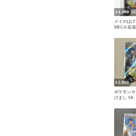
4,400
¥
メイのはげま
MEGA 拡
スゼロ キラ 1
2,000
¥
ポケモンカ
げまし SR