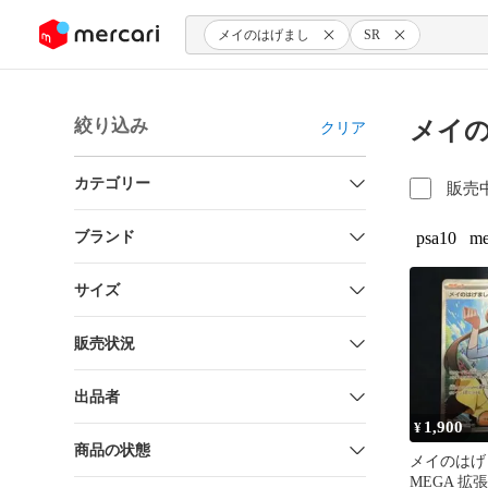
ンツにスキップ
メイのはげまし
SR
絞り込み
メイの
クリア
カテゴリー
販売
ブランド
psa10
me
サイズ
販売状況
出品者
1,900
¥
商品の状態
メイのはげま
MEGA 拡