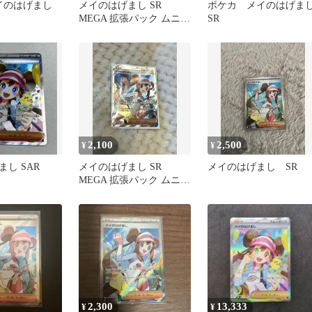
メイのはげまし
メイのはげまし SR
ポケカ メイのはげま
MEGA 拡張パック ムニキ
SR
スゼロ 107/080
2,100
2,500
¥
¥
し SAR
メイのはげまし SR
メイのはげまし SR
MEGA 拡張パック ムニキ
スゼロ
2,300
13,333
¥
¥