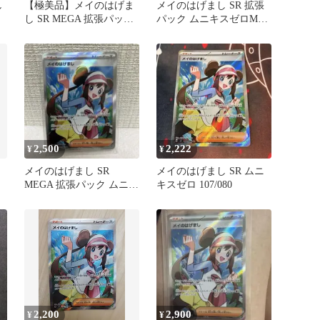
し
【極美品】メイのはげま
メイのはげまし SR 拡張
し SR MEGA 拡張パック
パック ムニキスゼロM3
107/080
ワンオーナー107/080
2,500
2,222
¥
¥
メイのはげまし SR
メイのはげまし SR ムニ
MEGA 拡張パック ムニキ
キスゼロ 107/080
スゼロ キラ 107/080
2,200
2,900
¥
¥