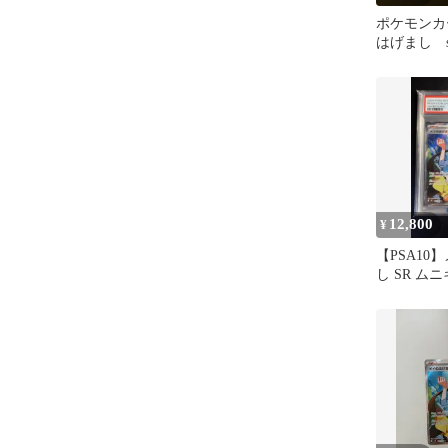
ポケモンカ
はげまし s
12,800
¥
【PSA10
し SR ム