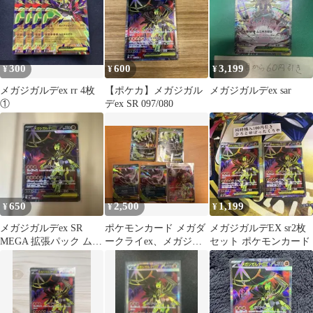
300
600
3,199
¥
¥
¥
メガジガルデex rr 4枚
【ポケカ】メガジガル
メガジガルデex sar
①
デex SR 097/080
650
2,500
1,199
¥
¥
¥
メガジガルデex SR
ポケモンカード メガダ
メガジガルデEX sr2枚
MEGA 拡張パック ムニ
ークライex、メガジガ
セット ポケモンカード
キスゼロ 097/080
ルデex SR+RRセット