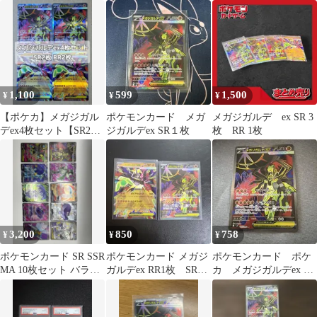
とめ売り10枚セット
1,100
599
1,500
¥
¥
¥
【ポケカ】メガジガル
ポケモンカード メガ
メガジガルデ ex SR 3
デex4枚セット【SR2枚
ジガルデex SR１枚
枚 RR 1枚
RR2枚】
3,200
850
758
¥
¥
¥
ポケモンカード SR SSR
ポケモンカード メガジ
ポケモンカード ポケ
MA 10枚セット バラ売
ガルデex RR1枚 SR1
カ メガジガルデex SR
り不可
枚 計2枚1セット
097/080