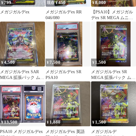
799
450
8,000
¥
現在 ¥
¥
メガジガルデex
メガジガルデex RR
【PSA10】メガジガル
046/080
デex SR MEGA ムニキ
スゼロ 097/080
4,500
7,500
1,500
¥
¥
¥
メガジガルデex SAR
メガジガルデex SR
メガジガルデex SR
MEGA 拡張パック ムニ
PSA10
MEGA 拡張パック ムニ
キスゼロ キラ 113/0…
キスゼロ キラ 097/080
13,500
1,880
1,500
¥
¥
¥
PSA10 メガジガルデex
メガジガルデex 英語
メガジガルデ