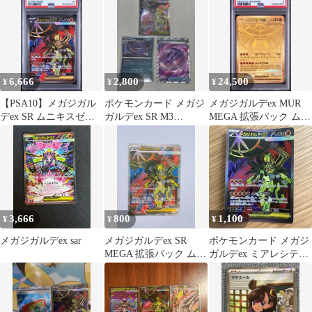
ブ
6,666
2,800
24,500
¥
¥
¥
【PSA10】メガジガル
ポケモンカード メガジ
メガジガルデex MUR
デex SR ムニキスゼロ
ガルデex SR M3
MEGA 拡張パック ムニ
097/080
097/080 ムニキスゼロセ
キスゼロ 117/080
ット
3,666
800
1,100
¥
¥
¥
メガジガルデex sar
メガジガルデex SR
ポケモンカード メガジ
MEGA 拡張パック ムニ
ガルデex ミアレシティ
キスゼロ キラ 097/080
SR 2枚セット