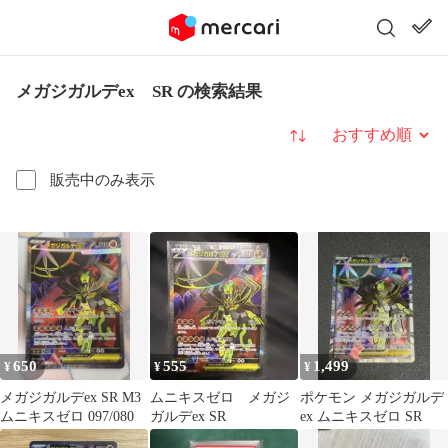
メガジガルデex SR の検索結果
並び替え
販売中のみ表示
650
555
1,499
¥
¥
¥
メガジガルデex SR M3
ムニキスゼロ メガジ
ポケモン メガジガルデ
ムニキスゼロ 097/080
ガルデex SR
ex ムニキスゼロ SR