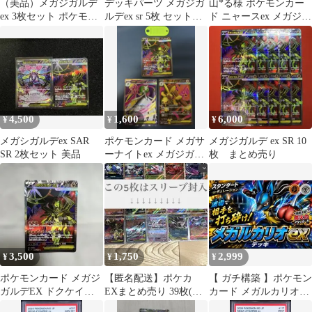
（美品）メガジガルデ
デッキパーツ メガジガ
山*る様 ポケモンカー
ex 3枚セット ポケモン
ルデex sr 5枚 セット
ド ニャースex メガジガ
カード MUR SAR SR
まとめ売り 汎用 ポ
ルデex 3枚セット
ケカ
4,500
1,600
6,000
¥
¥
¥
メガシガルデex SAR
ポケモンカード メガサ
メガジガルデ ex SR 10
SR 2枚セット 美品
ーナイトex メガジガル
枚 まとめ売り
デex メガミミロップex
SR
3,500
1,750
2,999
¥
¥
¥
ポケモンカード メガジ
【匿名配送】ポケカ
【 ガチ構築 】ポケモン
ガルデEX ドクケイル
EXまとめ売り 39枚(う
カード メガルカリオex
AR 2枚セット
ちSR1枚・MR1枚)
デッキ 60枚 二重スリー