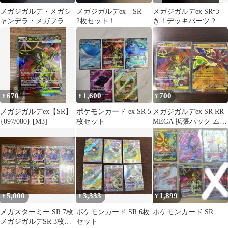
メガジガルデ・メガシ
メガジガルデex SR
メガジガルデex SRつ
ャンデラ・メガフラエ
2枚セット！
き！デッキパーツ？
ッテ SR３枚セット
670
1,600
700
¥
¥
¥
メガジガルデex【SR】
ポケモンカード ex SR 5
メガジガルデex SR RR
{097/080} [M3]
枚セット
MEGA 拡張パック ムニ
キスゼロ 中国語版
5,000
3,333
1,899
¥
¥
¥
メガスターミー SR 7枚
ポケモンカード SR 6枚
ポケモンカード SR
メガジガルデSR 3枚ま
セット