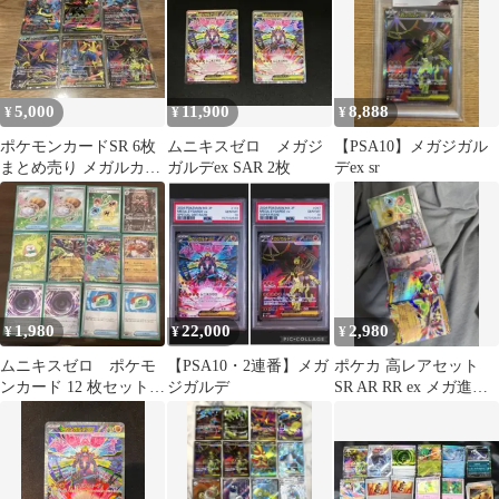
5,000
11,900
8,888
¥
¥
¥
ポケモンカードSR 6枚
ムニキスゼロ メガジ
【PSA10】メガジガル
まとめ売り メガルカリ
ガルデex SAR 2枚
デex sr
オ メガゼラオラメガ
ゲッコウガなど
1,980
22,000
2,980
¥
¥
¥
ムニキスゼロ ポケモ
【PSA10・2連番】メガ
ポケカ 高レアセット
ンカード 12 枚セット
ジガルデ
SR AR RR ex メガ進化
SR.AR.RR.R.U
ドラピオン アマルルガ