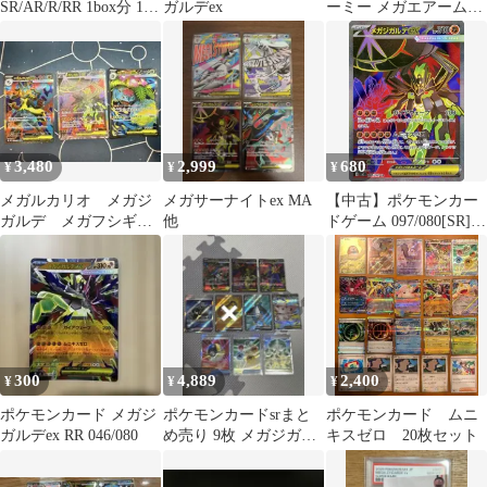
SR/AR/R/RR 1box分 14
ガルデex
ーミー メガエアームド
枚 テレパスエネルギー
メガヘラクロス メガピ
他
クシー
3,480
2,999
680
¥
¥
¥
メガルカリオ メガジ
メガサーナイトex MA
【中古】ポケモンカー
ガルデ メガフシギバ
他
ドゲーム 097/080[SR]：
ナ SR
(キラ)メガジガルデex
300
4,889
2,400
¥
¥
¥
ポケモンカード メガジ
ポケモンカードsrまと
ポケモンカード ムニ
ガルデex RR 046/080
め売り 9枚 メガジガル
キスゼロ 20枚セット
デex メガピクシーex 等