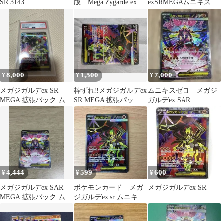
SR 3143
版 Mega Zygarde ex
exSRMEGAムニキスゼ
ロ キラ097/080【梱包用
シート保護】
8,000
1,500
7,000
¥
¥
¥
メガジガルデex SR
枠ずれ‼️メガジガルデex
ムニキスゼロ メガジ
MEGA 拡張パック ムニ
SR MEGA 拡張パック
ガルデex SAR
キスゼロ キラ 097/080
ムニキスゼロ
4,444
599
600
¥
¥
¥
メガジガルデex SAR
ポケモンカード メガ
メガジガルデex SR
MEGA 拡張パック ムニ
ジガルデex sr ムニキス
キスゼロ 113/080
ゼロ