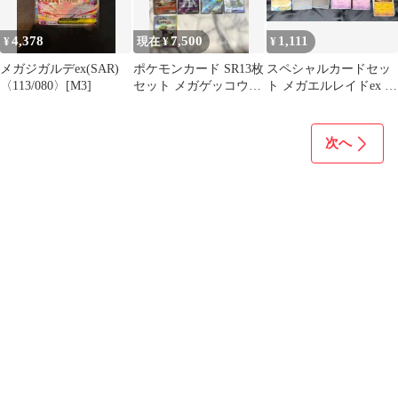
4,378
7,500
1,111
¥
現在 ¥
¥
メガジガルデex(SAR)
ポケモンカード SR13枚
スペシャルカードセッ
〈113/080〉[M3]
セット メガゲッコウガ
ト メガエルレイドex メ
ex SR
ガジガルデex SRまとめ
次へ