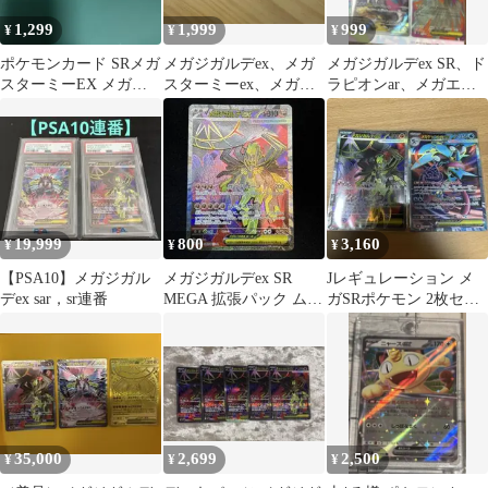
1,299
1,999
999
¥
¥
¥
ポケモンカード SRメガ
メガジガルデex、メガ
メガジガルデex SR、ド
スターミーEX メガジ
スターミーex、メガゼ
ラピオンar、メガエア
ガルデEX メガサメハ
ラオラ SR 3枚セット
ームドexRR
ダーEX
19,999
800
3,160
¥
¥
¥
【PSA10】メガジガル
メガジガルデex SR
Jレギュレーション メ
デex sar，sr連番
MEGA 拡張パック ムニ
ガSRポケモン 2枚セッ
キスゼロ 097/080
ト
35,000
2,699
2,500
¥
¥
¥