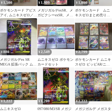
1,500
1,999
1,800
¥
¥
¥
ポケモンカード アビス
メガジガルデexSR、メ
ポケモンカード ムニ
アイ, ムニキスゼロ／
ガピクシーexSR、メガ
キスゼロまとめ売り
SR 4枚セット
カエンジンexSR、モル
（タラゴンSR） ／Nー
ペコex
0836M
880
2,549
2,799
¥
¥
¥
メガジガルデex SR
ムニキスゼロ ポケモン
ポケモンカード ムニキ
MEGA 拡張パック ムニ
カードセット
スゼロ ピッピAR/ニャ
キスゼロ 097/080
ースex RR/メガジガル
デSR等
1,222
1,200
2,222
¥
¥
¥
ムニキスゼロ
097/080/M3/SR メガジ
メガジガルデ メガスタ