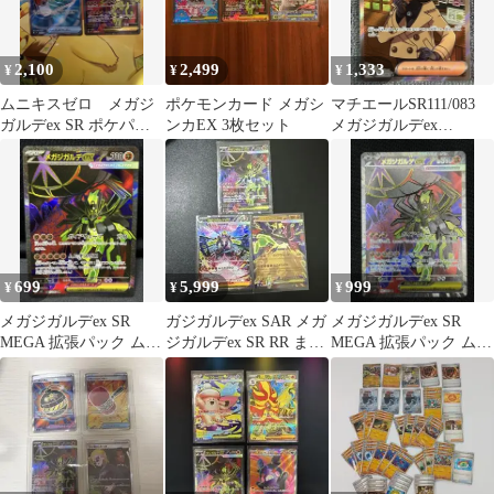
2,100
2,499
1,333
¥
¥
¥
ムニキスゼロ メガジ
ポケモンカード メガシ
マチエールSR111/083
ガルデex SR ポケパッ
ンカEX 3枚セット
メガジガルデex
ト SRセット売り
SR090/080AR1枚オまけ
699
5,999
999
¥
¥
¥
メガジガルデex SR
ガジガルデex SAR メガ
メガジガルデex SR
MEGA 拡張パック ムニ
ジガルデex SR RR まと
MEGA 拡張パック ムニ
キスゼロ キラ 097/080
め売り
キスゼロ 097/080