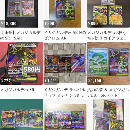
18,800
800
890
¥
¥
¥
【連番】メガジガルデ
メガジガルデex SR Nの
メガジガルデex 3枚う
ex SR・SAR
ゼクロム AR
ち1枚SR ガイアウェー
ブ ムニキスゼロ
777
1,111
1,100
¥
¥
¥
メガジガルデex SR
メガジガルデ ラムパル
活力の森 & メガジガル
ド デカヌチャン SR ま
デEX SRセット
とめ売り