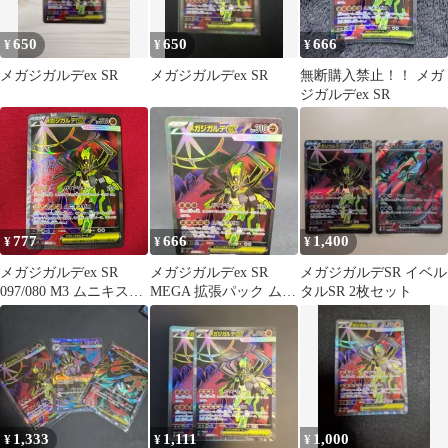
650
650
666
¥
¥
¥
メガジガルデex SR
メガジガルデex SR
無断購入禁止！！ メガ
ジガルデex SR
777
666
1,400
¥
¥
¥
メガジガルデex SR
メガジガルデex SR
メガジガルデSR イベル
097/080 M3 ムニキスゼ
MEGA 拡張パック ムニ
タルSR 2枚セット
ロ ポケモンカード
キスゼロ キラ 097/080
1,333
1,111
1,000
¥
¥
¥