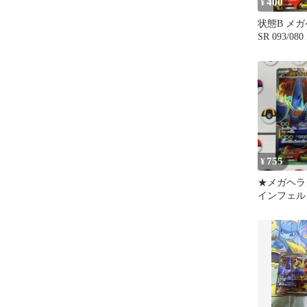
400
¥
状態B メガ
SR 093/0
ン ポケモ
755
¥
★メガヘラ
インフェル