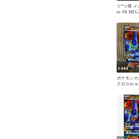
☆*☆様 
ex SR M
インフェルノ
444
¥
ポケモンカ
クロスex sr