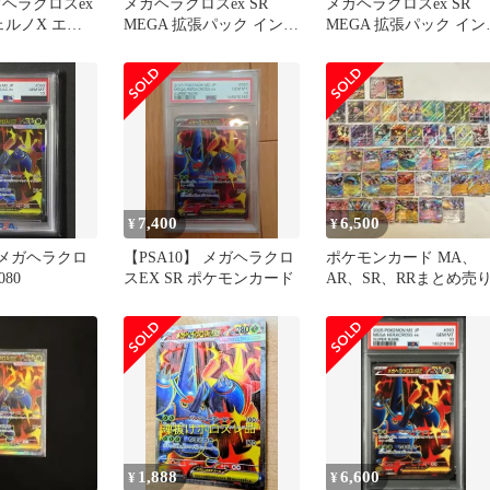
ガヘラクロスex
メガヘラクロスex SR
メガヘラクロスex SR
ェルノX エラ
MEGA 拡張パック インフ
MEGA 拡張パック イン
ェルノX 093/080
ェルノX 093/080
7,400
6,500
¥
¥
】メガヘラクロ
【PSA10】 メガヘラクロ
ポケモンカード MA、
080
スEX SR ポケモンカード
AR、SR、RRまとめ売
1,888
6,600
¥
¥