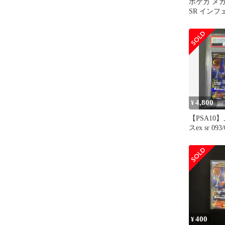
ポケカ メ
SR インフ
ー 枠ズレ
4,800
¥
【PSA10
スex sr 093/
400
¥