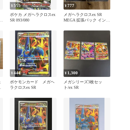
555
777
¥
¥
ポケカ メガヘラクロスex
メガヘラクロスex SR
フ
SR 093/080
MEGA 拡張パック インフ
ェルノX 093/080
444
1,300
¥
¥
ェ
ポケモンカード メガヘ
メガシリーズ3枚セッ
R
ラクロスex SR
ト/ex SR
ギ