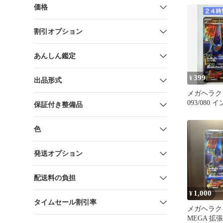
価格
割引オプション
あんしん鑑定
399
¥
出品形式
メガヘラクロ
093/080
保証付き整備品
色
発送オプション
配送料の負担
1,000
¥
タイムセール割引率
メガヘラクロ
MEGA 拡