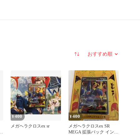
並び替え
400
400
¥
¥
メガヘラクロスex sr
メガヘラクロスex SR
フ
MEGA 拡張パック インフ
ェルノX 093/080