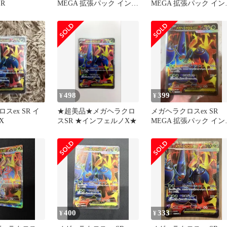
R
MEGA 拡張パック インフ
MEGA 拡張パック イン
ェルノX 093/080
ェルノX 093/080
498
399
¥
¥
スex SR イ
★超美品★メガヘラクロ
メガヘラクロスex SR
X
スSR ★インフェルノX★
MEGA 拡張パック イン
ェルノX 093/080
400
333
¥
¥