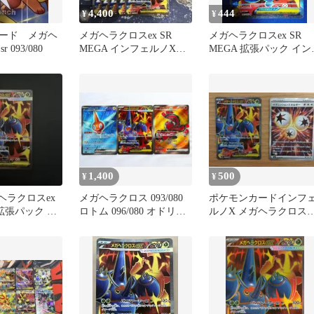
4,400
444
¥
¥
ード メガヘ
メガヘラクロスex SR
メガヘラクロスex SR
 093/080
MEGA インフェルノX
MEGA 拡張パック イン
093/080 10枚
ェルノX 093/080
1,400
500
¥
¥
ガヘラクロスex
メガヘラクロス 093/080
ポケモンカードインフ
 拡張パック イ
ロトム 096/080 オドリド
ルノX メガヘラクロスS
 093
リ095/080
イグニッションエネル
ーSR