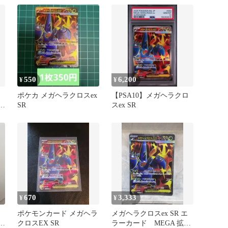
550
6,200
¥
¥
ポケカ メガヘラクロスex
【PSA10】メガヘラクロ
フ
SR
スex SR
670
3,333
¥
¥
ポケモンカード メガヘラ
メガヘラクロスex SR エ
フ
クロスEX SR
ラーカード MEGA 拡張