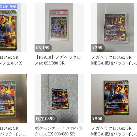
6,199
399
¥
¥
スex SR
【PSA10】メガヘラクロ
メガヘラクロスex SR
 インフェルノX
スex 093/080 SR
MEGA 拡張パック イン
ェルノX 093/080
899
500
現在 ¥
¥
スex SR
ポケモンカード メガヘラ
メガヘラクロスex SR
張パック インフ
クロスEX 093/080 SR
MEGA 拡張パック イン