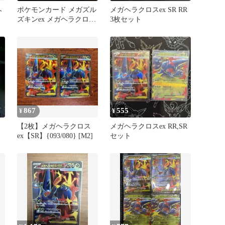
ヘ
ポケモンカード メガズル
メガヘラクロスex SR RR
ズキンex メガヘラクロス
3枚セット
ex 2枚セット
867
555
¥
¥
【2枚】メガヘラクロス
メガヘラクロスex RR,SR
ex【SR】{093/080} [M2]
セット