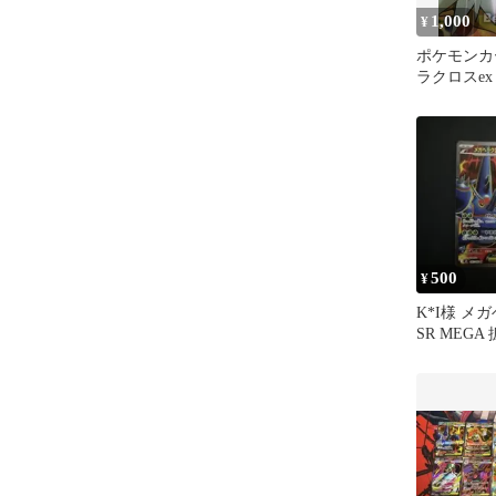
1,000
¥
ポケモンカ
ラクロスex sr
500
¥
K*I様 メ
SR MEGA
ンフェルノX