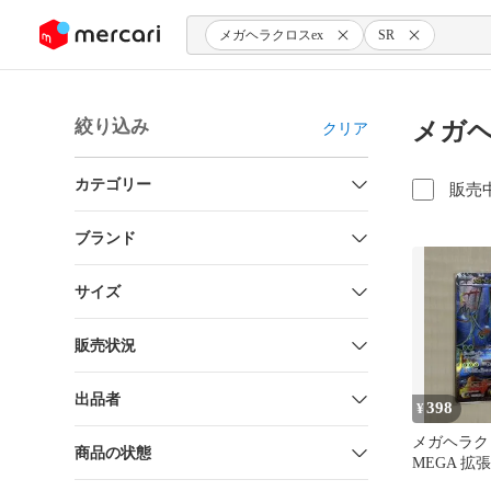
ンツにスキップ
メガヘラクロスex
SR
絞り込み
メガヘ
クリア
カテゴリー
販売
ブランド
サイズ
販売状況
出品者
398
¥
メガヘラクロ
商品の状態
MEGA 拡
ェルノX 093