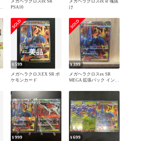
メガヘラクロスex SR
メガヘラクロスex sr 魂抜
フ
PSA10
け
599
399
¥
¥
メガヘラクロスEX SR ポ
メガヘラクロスex SR
り
ケモンカード
MEGA 拡張パック インフ
ェルノX 093/080
999
699
¥
¥