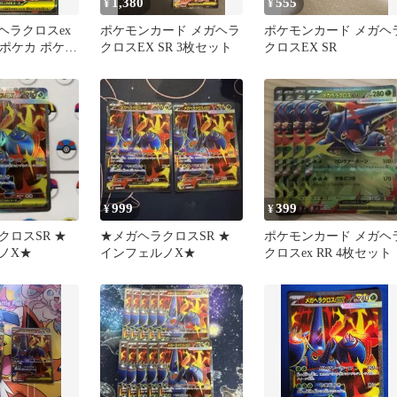
1,380
555
¥
¥
ヘラクロスex
ポケモンカード メガヘラ
ポケモンカード メガヘ
80 ポケカ ポケモ
クロスEX SR 3枚セット
クロスEX SR
ンカードゲーム
999
399
¥
¥
クロスSR ★
★メガヘラクロスSR ★
ポケモンカード メガヘ
ノX★
インフェルノX★
クロスex RR 4枚セット