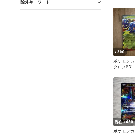
除外キーワード
ェルノX 093
300
¥
ポケモンカ
クロスEX
650
現在 ¥
ポケモンカ