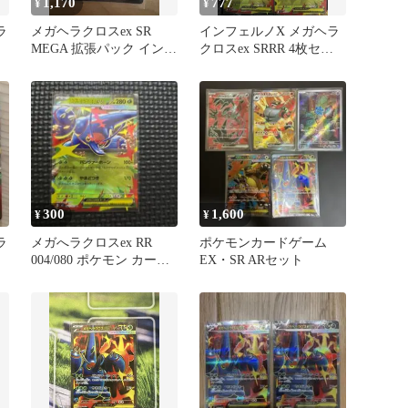
1,170
777
¥
¥
ラ
メガヘラクロスex SR
インフェルノX メガヘラ
MEGA 拡張パック インフ
クロスex SRRR 4枚セッ
ェルノX 093/080
ト
300
1,600
¥
¥
ラ
メガへラクロスex RR
ポケモンカードゲーム
004/080 ポケモン カード
EX・SR ARセット
ゲーム EG01