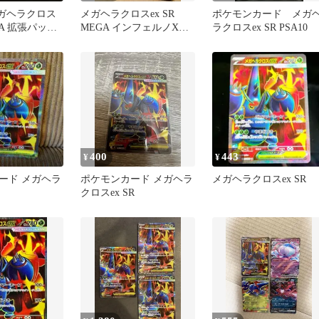
メガヘラクロス
メガヘラクロスex SR
ポケモンカード メガ
EGA 拡張パック
MEGA インフェルノX
ラクロスex SR PSA10
X 093
093/080 ホロズレ
400
443
¥
¥
ード メガヘラ
ポケモンカード メガヘラ
メガヘラクロスex SR
クロスex SR