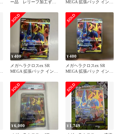
フ
ー品 レリーフ加工ず
MEGA 拡張パック インフ
れ インフェルノX ポケ
ェルノX 093/080
カ
400
400
¥
¥
メガヘラクロスex SR
メガヘラクロスex SR
フ
MEGA 拡張パック インフ
MEGA 拡張パック インフ
ェルノX 093/080
ェルノX 093/080
6,000
1,749
¥
¥