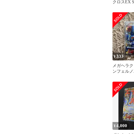
クロスEX S
333
¥
メガヘラクロ
ンフェルノ
4,000
¥