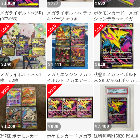
1,050
777
699
¥
¥
¥
メガライボルトex(SR)
メガライボルトex デッ
ポケモンカード メガ
(077/063)
キパーツ srつき
シャンデラexsr メガラ
イボルトexsr m1S
499
1,111
640
¥
¥
¥
メガライボルトex sr1
メガカエンジン メガラ
状態B メガライボルト
枚 rr2枚
イボルト メガエアーム
ex SR 077/063 ポケカ ポ
ド メガクチートSR ４
ケモン ポケモンカード
枚セット
ゲーム
1,200
888
7,480
¥
¥
¥
3*7様 ポケモンカー
ポケモンカード メガラ
送料無料h15820 PSA10