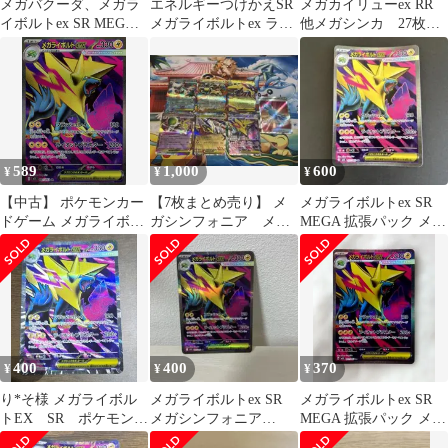
メガバクーダ、メガラ
エネルギーつけかえSR
メガカイリューex RR
イボルトex SR MEGA
メガライボルトex ライ
他メガシンカ 27枚セ
拡張パック
ボルトAR まとめ
ット+1枚
589
1,000
600
¥
¥
¥
【中古】 ポケモンカー
【7枚まとめ売り】 メ
メガライボルトex SR
ドゲーム メガライボル
ガシンフォニア メガ
MEGA 拡張パック メガ
トex M1S M1S 077/063
ライボルトSR ふしぎな
シンフォニア 077/063
SR
アメ 他
400
400
370
¥
¥
¥
り*そ様 メガライボル
メガライボルトex SR
メガライボルトex SR
トEX SR ポケモンカ
メガシンフォニア
MEGA 拡張パック メガ
ード ポケカ
077/063
シンフォニア 077/063