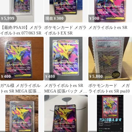
5,999
300
500
¥
現在 ¥
¥
【最終/PSA10】メガラ
ポケモンカード メガラ
メガライボルトex SR
イボルトex 077/063 SR
イボルトEX SR
400
480
5,800
¥
¥
¥
ガ*ル様 メガライボル
メガライボルトex SR
ポケモンカード メガ
トex SR MEGA 拡張パ
MEGA 拡張パック メガ
ライボルトex SR psa10
ック メガシンフォニア
シンフォニア キラ
キラ
077…