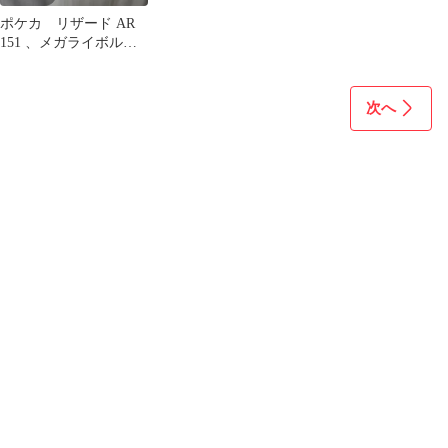
ポケカ リザード AR
151 、メガライボルト
EX 、ミュウ ex sr151
次へ