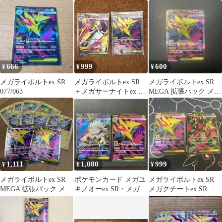
ルトex 他 SR 4枚セット
ア キラ 077/063
ライボルトex(sr4枚セッ
ト)
666
999
600
¥
¥
¥
メガライボルトex SR
メガライボルトex SR
メガライボルトex SR
077/063
＋メガサーナイトex SR
MEGA 拡張パック メガ
2 枚セット
シンフォニア 077/063
1,111
1,080
999
¥
¥
¥
メガライボルトex SR
ポケモンカード メガユ
メガライボルトex SR
MEGA 拡張パック メガ
キノオーex SR・メガラ
メガクチートex SR
シンフォニア キラ
イボルトexSR 連番2枚
077…
セット