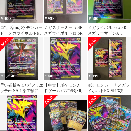
400
999
300
¥
¥
¥
コ*。様 ■ポケモンカー
メガスターミーex SR
メガライボルトex SR
ド メガライボルトex
メガライボルトex SR
メガリーザドンX
SR 077/063
EXRR
1,850
480
999
¥
¥
¥
早い者勝ち‼︎メガフラエ
【中古】ポケモンカー
ポケモンカード メガラ
ッテex SAR を主軸にし
ドゲーム 077/063[SR]：
イボルトEX SR 3枚セ
たメガポケモンまとめ
(キラ)メガライボルト
ット
売りセット
ex