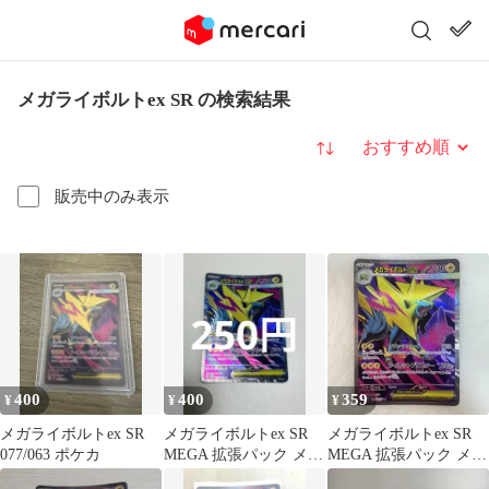
メガライボルトex SR の検索結果
並び替え
販売中のみ表示
400
400
359
¥
¥
¥
メガライボルトex SR
メガライボルトex SR
メガライボルトex SR
077/063 ポケカ
MEGA 拡張パック メガ
MEGA 拡張パック メガ
シンフォニア 在庫2
シンフォニア キラ