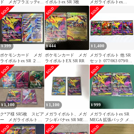
ド メガフラエッテeメ
イボルトex SR 3枚
メガライボルトex
ガライボルトex等 SR
077/063 SR M1S メガシ
まとめ売り
ンフォニア ポケモンカ
ード ポケカ ホビー
399
444
1,400
¥
¥
¥
ポケモンカード メガ
ポケモンカード メガ
メガライボルト 他 SR
ライボルトex SR ２枚
ライボルトEX SR RR
セット 077/063 079/063
セット
080/063
1,100
1,100
999
¥
¥
¥
ク*ア様 SR5枚 スピア
メガライボルト、メガ
メガライボルトex SR
ー メガライボルト
フシギバナex SR MEGA
MEGA 拡張パック メガ
ジュナイパー エンニ
拡張パック
シンフォニア 077/063
ュート メガカ