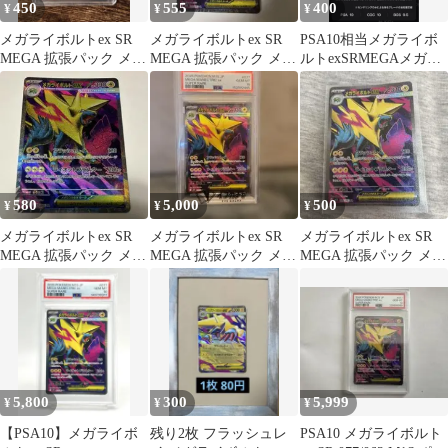
450
555
400
¥
¥
¥
メガライボルトex SR
メガライボルトex SR
PSA10相当メガライボ
MEGA 拡張パック メガ
MEGA 拡張パック メガ
ルトexSRMEGAメガシ
シンフォニア キラ
シンフォニア
ンフォニア077/063
077…
580
5,000
500
¥
¥
¥
メガライボルトex SR
メガライボルトex SR
メガライボルトex SR
MEGA 拡張パック メガ
MEGA 拡張パック メガ
MEGA 拡張パック メガ
シンフォニア 077/063
シンフォニア PSA10
シンフォニア キラ
077…
5,800
300
5,999
¥
¥
¥
【PSA10】メガライボ
残り2枚 フラッシュレ
PSA10 メガライボルト