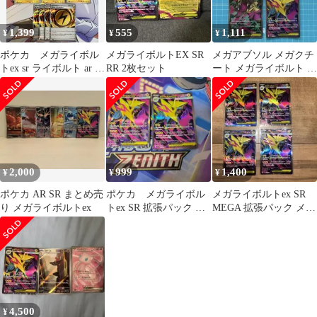
1,399
555
1,111
¥
¥
¥
ポケカ メガライボル
メガライボルトEX SR
メガアブソル メガクチ
トex sr ライボルト ar ボ
RR 2枚セット
ート メガライボルト ex
ルト雷エネルギー
3枚まとめ売り
2,000
999
1,400
¥
¥
¥
ポケカ AR SR まとめ売
ポケカ メガライボル
メガライボルトex SR
り メガライボルトex
トex SR 拡張パック メ
MEGA 拡張パック メガ
ガシンフォニア 077/063
シンフォニア 077/063
4,500
¥