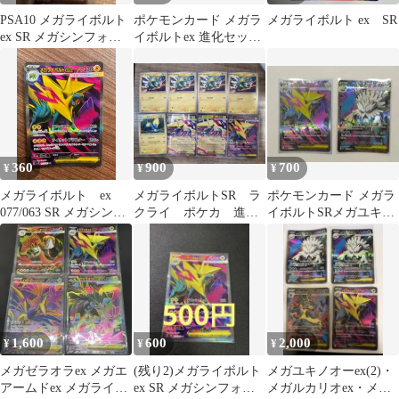
PSA10 メガライボルト
ポケモンカード メガラ
メガライボルト ex SR
ex SR メガシンフォニ
イボルトex 進化セット
ア
【在庫3】
360
900
700
¥
¥
¥
メガライボルト ex
メガライボルトSR ラ
ポケモンカード メガラ
077/063 SR メガシンフ
クライ ポケカ 進化
イボルトSRメガユキノ
ォニア
ライン
オーSR 2枚セット
1,600
600
2,000
¥
¥
¥
メガゼラオラex メガエ
(残り2)メガライボルト
メガユキノオーex(2)・
アームドex メガライボ
ex SR メガシンフォニ
メガルカリオex・メガ