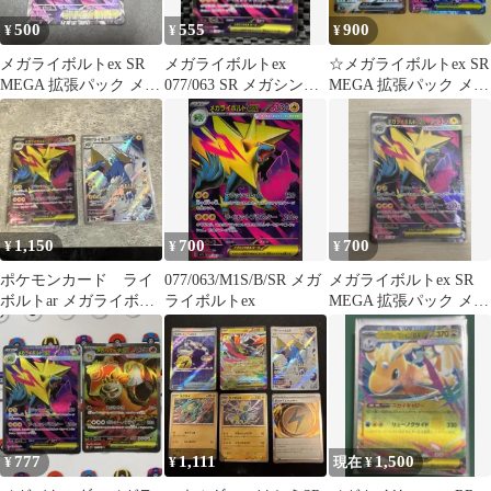
500
555
900
¥
¥
¥
メガライボルトex SR
メガライボルトex
☆メガライボルトex SR
MEGA 拡張パック メガ
077/063 SR メガシンフ
MEGA 拡張パック メガ
シンフォニア 077/063
ォニア キラ ☆おまけ付
シンフォニア ☆ノココ
☆
ッチ
1,150
700
700
¥
¥
¥
ポケモンカード ライ
077/063/M1S/B/SR メガ
メガライボルトex SR
ボルトar メガライボル
ライボルトex
MEGA 拡張パック メガ
トex sr 2枚セット
シンフォニア 077/063
777
1,111
1,500
¥
¥
現在 ¥