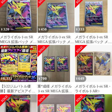
320
450
333
¥
¥
¥
メガライボルトex SR
メガライボルトex SR
メガライボルトex SR
MEGA 拡張パック メガ
MEGA 拡張パック メガ
MEGA 拡張パック メガ
シンフォニア キラ
シンフォニア 077/063
シンフォニア キラ
077…
077…
6,333
700
649
¥
¥
¥
【5/22ジムバトル優
重*成様 メガライボル
メガライボルトex SR・
勝】最新アビスアイ環
トex SR MEGA 拡張パ
ライボルトAR✨
境 メガライボルトデッ
ック メガシンフォニア
キ
07