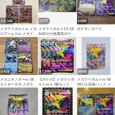
1,500
777
600
¥
¥
¥
メガライボルトex メガ
メガライボルトEX SR
ポケモンカード
エアームドex メガドラ
&RRその他電気ポケモ
ミドロex SR 3枚セット
ンセット
450
1,999
600
¥
¥
¥
メガユキノオーex SR
【ポケカ】メガライボ
メガライボルトex SR
カイオーガ R メガライ
ルトex sr 3枚セット
MEGA 拡張パック メガ
ボルトex ゼルネアス
シンフォニア キラ
R
077…