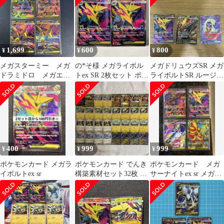
1,699
600
800
¥
¥
¥
メガスターミー メガ
の*そ様 メガライボル
メガドリュウズSR メガ
ドラミドロ メガエア
トex SR 2枚セット ポケ
ライボルトSR ルージュ
ームド SR ４枚セット
モンカード
ラSR ポケカまとめ売り
400
999
999
¥
¥
¥
ポケモンカード メガラ
ポケモンカード でんき
ポケモンカード メガ
イボルトex sr
構築素材セット32枚 メ
サーナイトex sr メガラ
ガライボルト メガシビ
イボルトメガカエンジ
ルドン 他
ンドラミドロ