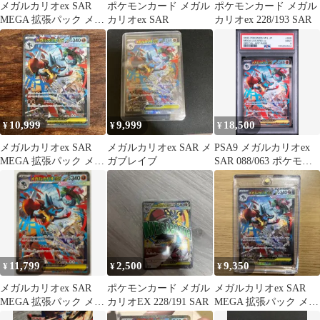
メガルカリオex SAR
ポケモンカード メガル
ポケモンカード メガル
MEGA 拡張パック メガ
カリオex SAR
カリオex 228/193 SAR
ブレイブ キラ 088/0…
10,999
9,999
18,500
¥
¥
¥
メガルカリオex SAR
メガルカリオex SAR メ
PSA9 メガルカリオex
MEGA 拡張パック メガ
ガブレイブ
SAR 088/063 ポケモン
ブレイブ キラ 088/0…
カードゲーム
11,799
2,500
9,350
¥
¥
¥
メガルカリオex SAR
ポケモンカード メガル
メガルカリオex SAR
MEGA 拡張パック メガ
カリオEX 228/191 SAR
MEGA 拡張パック メガ
ブレイブ キラ 088/06
ブレイブ キラ 088/0…