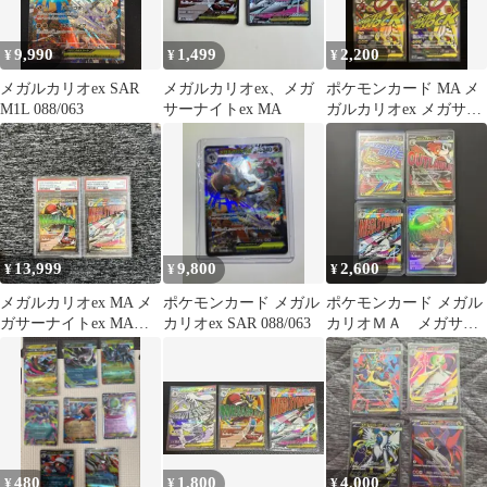
9,990
1,499
2,200
¥
¥
¥
メガルカリオex SAR
メガルカリオex、メガ
ポケモンカード MA メ
M1L 088/063
サーナイトex MA
ガルカリオex メガサー
ナイトex メガシビルド
ンex
13,999
9,800
2,600
¥
¥
¥
メガルカリオex MA メ
ポケモンカード メガル
ポケモンカード メガル
ガサーナイトex MA
カリオex SAR 088/063
カリオＭＡ メガサー
PSA10 連番
ナイトＭＡex 4枚セッ
ト
480
1,800
4,000
¥
¥
¥