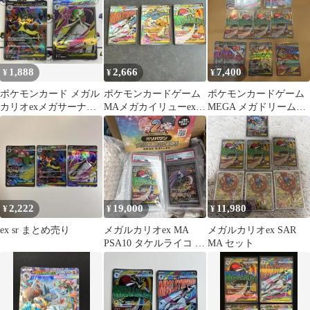
1,888
2,666
7,400
¥
¥
¥
ポケモンカード メガル
ポケモンカードゲーム
ポケモンカードゲーム
カリオexメガサーナイ
MAメガカイリューexメ
MEGA メガドリーム
トexSR 2枚
ガサーナイトexメガル
MA まとめ売り 13枚
カリオex
2,222
19,000
11,980
¥
¥
¥
ex sr まとめ売り
メガルカリオex MA
メガルカリオex SAR
PSA10 タケルライコ ex
MA セット
SAR PSA10