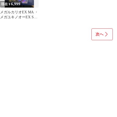
6,999
現在 ¥
メガルカリオEX MA ・
メガユキノオーEX SAR
セット
次へ