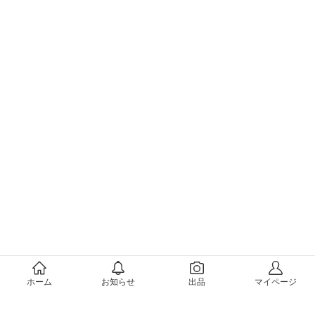
メルカリについて
ホーム
お知らせ
出品
マイページ
会社概要（運営会社）
採用情報