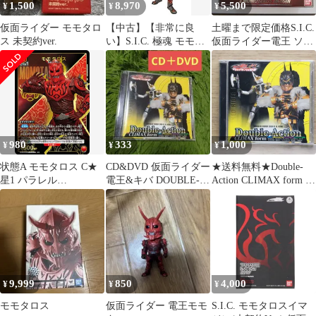
1,500
8,970
5,500
¥
¥
¥
仮面ライダー モモタロ
【中古】【非常に良
土曜まで限定価格S.I.C.
ス 未契約ver.
い】S.I.C. 極魂 モモタ
仮面ライダー電王 ソー
ロスイマジン wyw801m
ドフォーム＆モモタロ
ス未開封
980
333
1,000
¥
¥
¥
状態A モモタロス C★
CD&DVD 仮面ライダー
★送料無料★Double-
星1 パラレル
電王&キバ DOUBLE-
Action CLIMAX form ジ
UA29BT/KMR-1-092 ユ
ACTION
ャケットC(キンタロス)
ニオンアリーナ UNION
(DVD付)/■モモタロ
ARENA ユニアリ
ス・ウラタロス・キン
タロス・リュウタロ
ス・デネブ/
【4988064268337/AVCA
26833B】F04944
9,999
850
4,000
¥
¥
¥
モモタロス
仮面ライダー 電王モモ
S.I.C. モモタロスイマ