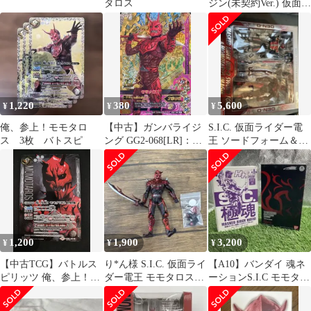
タロス
ジン(未契約Ver.) 仮面ラ
イダー電王 完成品 可動
フィギュア 魂ネイショ
ン2009&魂ウェブ商店
限定 バンダイ
1,220
380
5,600
¥
¥
¥
俺、参上！モモタロ
【中古】ガンバライジ
S.I.C. 仮面ライダー電
ス 3枚 バトスピ
ング GG2-068[LR]：モ
王 ソードフォーム＆モ
モタロス
モタロス
1,200
1,900
3,200
¥
¥
¥
【中古TCG】バトルス
り*ん様 S.I.C. 仮面ライ
【A10】バンダイ 魂ネ
ピリッツ 俺、参上！モ
ダー電王 モモタロスイ
ーションS.I.C モモタロ
モタロス(CB12-XX01)
マジン
ス未契約バージョンセ
(XX/SECRET)【50-60】
ット