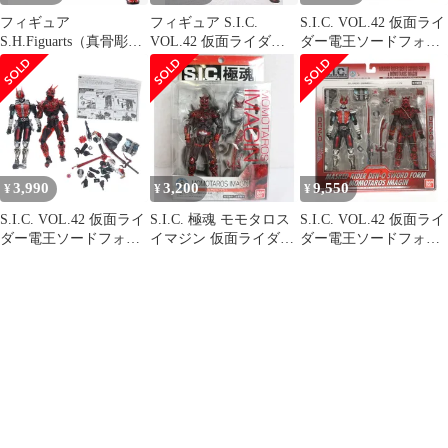
フィギュア
フィギュア S.I.C.
S.I.C. VOL.42 仮面ライ
S.H.Figuarts（真骨彫製
VOL.42 仮面ライダー
ダー電王ソードフォー
法） モモタロスイマジ
電王 ソードフォーム&
ム&モモタロスイマジ
ン 「仮面ライダー電
モモタロス イマジン
ン 完成品 可動フィギュ
王」【14日以内発送】
「仮面ライダー電王」
ア バンダイ
【10日以内発送】
3,990
3,200
9,550
¥
¥
¥
S.I.C. VOL.42 仮面ライ
S.I.C. 極魂 モモタロス
S.I.C. VOL.42 仮面ライ
ダー電王ソードフォー
イマジン 仮面ライダー
ダー電王ソードフォー
ム&モモタロスイマジ
電王 完成品 可動フィギ
ム&モモタロスイマジ
ン 完成品 可動フィギュ
ュア バンダイ
ン 完成品 可動フィギュ
ア バンダイ
ア バンダイ