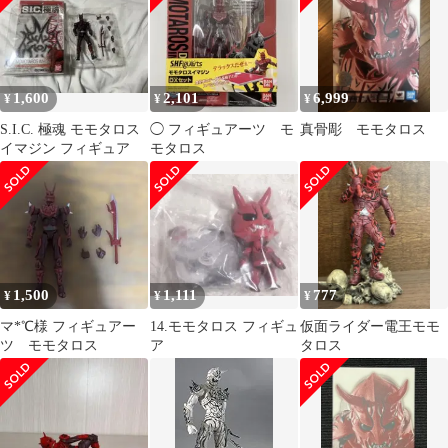
1,600
2,101
6,999
¥
¥
¥
S.I.C. 極魂 モモタロス
◯ フィギュアーツ モ
真骨彫 モモタロス
イマジン フィギュア
モタロス
1,500
1,111
777
¥
¥
¥
マ*℃様 フィギュアー
14.モモタロス フィギュ
仮面ライダー電王モモ
ツ モモタロス
ア
タロス