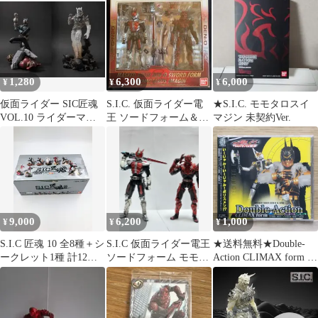
1,280
6,300
6,000
¥
¥
¥
仮面ライダー SIC匠魂
S.I.C. 仮面ライダー電
★S.I.C. モモタロスイ
VOL.10 ライダーマ
王 ソードフォーム＆モ
マジン 未契約Ver.
ン モモタロスイマジ
モタロス 【購入者特
ンセット
典】付き
9,000
6,200
1,000
¥
¥
¥
S.I.C 匠魂 10 全8種＋シ
S.I.C 仮面ライダー電王
★送料無料★Double-
ークレット1種 計12個
ソードフォーム モモタ
Action CLIMAX form ジ
竹谷隆之 電王 モモタロ
ロス
ャケットC(キンタロス)
ス ライダーマン モモレ
(DVD付)/■モモタロ
ンジャーetc 未開封品
ス・ウラタロス・キン
タロス・リュウタロ