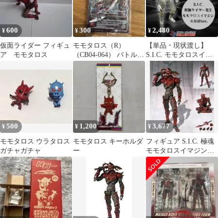
ス・デネブ/
【4988064268337/AVCA
26833B】G03941
600
300
2,480
¥
¥
¥
仮面ライダー フィギュ
モモタロス（R）
【単品・現状渡し】
ア モモタロス
（CB04-064） バトルス
S.I.C. モモタロスイマ
ピリッツ
ジン 未契約Ver.
500
1,200
3,677
¥
¥
¥
モモタロス ウラタロス
モモタロス キーホルダ
フィギュア S.I.C. 極魂
ガチャガチャ
ー
モモタロスイマジン
「仮面ライダー電王」
【10日以内発送】