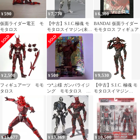
590
7,770
6,300
¥
¥
¥
仮面ライダー電王 モ
【中古】S.I.C.極魂 モ
BANDAI 仮面ライダー
モタロス
モタロスイマジン(未契
モモタロス フィギュア
約Ver.)
2,500
500
9,530
¥
¥
¥
フィギュアーツ モモ
つ*ぷ様 ガンバライジ
【中古】S.I.C. 極魂 モ
タロス
ング モモタロス LR
モタロスイマジン
G4-032
wyw801m
15,677
13,369
10,500
¥
¥
¥