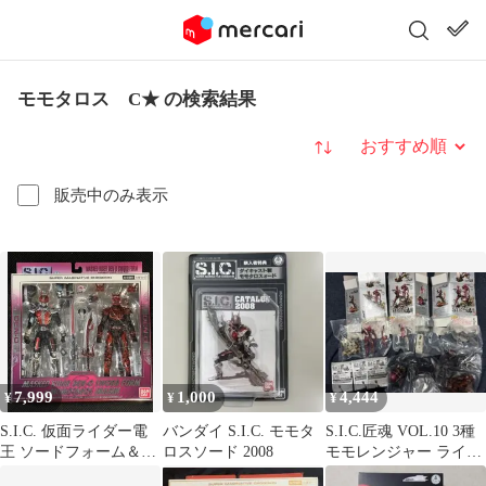
モモタロス C★ の検索結果
並び替え
販売中のみ表示
7,999
1,000
4,444
¥
¥
¥
S.I.C. 仮面ライダー電
バンダイ S.I.C. モモタ
S.I.C.匠魂 VOL.10 3種
王 ソードフォーム＆モ
ロスソード 2008
モモレンジャー ライダ
モタロス未開封
ーマン モモタロス