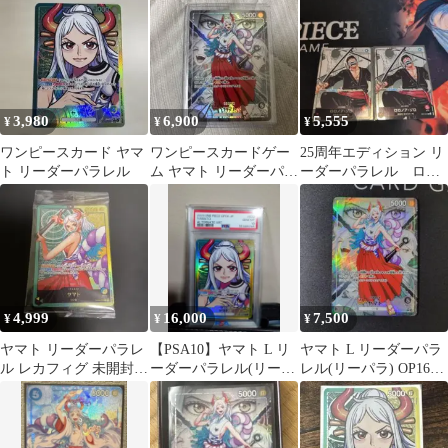
3,980
6,900
5,555
¥
¥
¥
ワンピースカード ヤマ
ワンピースカードゲー
25周年エディション リ
ト リーダーパラレル
ム ヤマト リーダーパラ
ーダーパラレル ロロ
レル OP16-079 決戦の
ノア•ゾロ（OP01-001
刻
L）
4,999
16,000
7,500
¥
¥
¥
ヤマト リーダーパラレ
【PSA10】ヤマト L リ
ヤマト L リーダーパラ
ル レカフィグ 未開封 1
ーダーパラレル(リーパ
レル(リーパラ) OP16-
枚
ラ) OP06-022
079