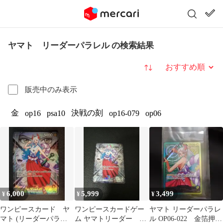
ヤマト リーダーパラレル の検索結果
並び替え
販売中のみ表示
金
決戦の刻
op16
psa10
op16-079
op06
6,000
5,999
3,499
¥
¥
¥
ワンピースカード ヤ
ワンピースカードゲー
ヤマト リーダーパラレ
マト (リーダーパラレ
ム ヤマトリーダー パ
ル OP06-022 金箔押