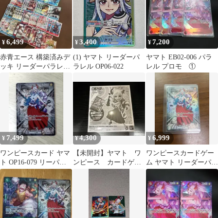
6,499
3,400
7,200
¥
¥
¥
赤青エース 構築済みデ
(1) ヤマト リーダーパ
ヤマト EB02-006 パラ
ッキ リーダーパラレル
ラレル OP06-022
レル プロモ ①
調整パーツ付き
7,499
4,300
6,999
¥
¥
¥
ワンピースカード ヤマ
【未開封】ヤマト ワ
ワンピースカードゲー
ト OP16-079 リーパラ
ンピース カードゲー
ム ヤマト リーダーパラ
決戦の刻
ム レカフィグ ワン
レル
ピ ヤマト