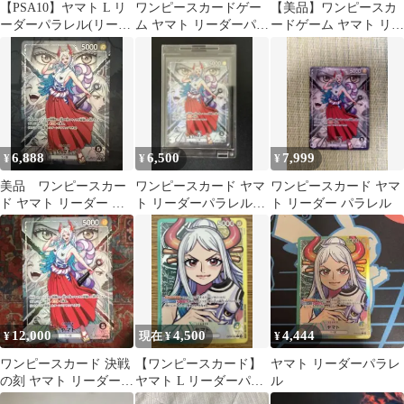
【PSA10】ヤマト L リ
ワンピースカードゲー
【美品】ワンピースカ
ーダーパラレル(リーパ
ム ヤマト リーダーパラ
ードゲーム ヤマト リー
ラ) OP06-022
レル
ダー パラレル
6,888
6,500
7,999
¥
¥
¥
美品 ワンピースカー
ワンピースカード ヤマ
ワンピースカード ヤマ
ド ヤマト リーダー パ
ト リーダーパラレル
ト リーダー パラレル
ラレル
OP16-079 センタリング
◎
12,000
4,500
4,444
¥
現在 ¥
¥
ワンピースカード 決戦
【ワンピースカード】
ヤマト リーダーパラレ
の刻 ヤマト リーダー
ヤマト L リーダーパラ
ル
パラレル OP06-079
レル OP06-022