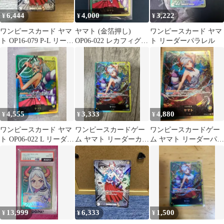
6,444
4,000
3,222
¥
¥
¥
ワンピースカード ヤマ
ヤマト (金箔押し)
ワンピースカード ヤマ
ト OP16-079 P-L リーダ
OP06-022 レカフィグ
ト リーダーパラレル
ーパラレル
リーダーパラレル
4,555
3,333
4,880
¥
¥
¥
ワンピースカード ヤマ
ワンピースカードゲー
ワンピースカードゲー
ト OP06-022 L リーダー
ム ヤマト リーダーカー
ム ヤマト リーダーパラ
パラレル 新品未開封
ド OP06-022
レル OP06-022
13,999
6,333
1,500
¥
¥
¥