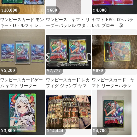
10,000
660
4,000
¥
¥
¥
ワンピースカード モン
ワンピース ヤマト リ
ヤマト EB02-006 パラ
キー・D・ルフィ レア
ーダーパラレル ウタ リ
レル プロモ ⑤
パラレル ヤマト リー
ーダーパラレル
ダーパラレル
5,200
7,777
870
¥
¥
¥
ワンピースカードゲー
ワンピースカード レカ
ワンピースカード ヤ
ム ヤマト リーダー パ
フィグ ジャンプ ヤマト
マト リーダーパラレ
ラレル 3枚セット 金
リーダー パラレル 2枚
ル OP06-022
文字緑黄ヤマト
3,800
14,444
4,780
¥
¥
¥