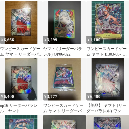
ル) OP16-079 P-L
ラレル OP16-079
し 未開封 ②
6,666
3,299
1,100
¥
¥
¥
ワンピースカードゲー
ヤマト (リーダーパラ
ワンピースカードゲー
ム ヤマト リーダーパラ
レル) OP06-022
ム ヤマト EB03-057 R
レル
パラレル
6,400
3,777
6,480
¥
¥
¥
op16 リーダーパラレ
ワンピースカードゲー
【美品】 ヤマト (リー
ル ヤマト
ム ヤマト リーダーパラ
ダーパラレル) ワンピ
レル OP06-022
ースカードOP16-079