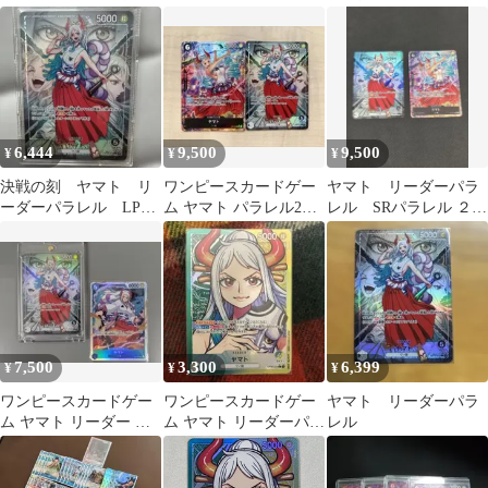
パラレル
OP06-022
6,444
9,500
9,500
¥
¥
¥
決戦の刻 ヤマト リ
ワンピースカードゲー
ヤマト リーダーパラ
ーダーパラレル LP
ム ヤマト パラレル2枚
レル SRパラレル ２枚
OP16-079
セット リーダー
セット
7,500
3,300
6,399
¥
¥
¥
ワンピースカードゲー
ワンピースカードゲー
ヤマト リーダーパラ
ム ヤマト リーダー パ
ム ヤマト リーダーパラ
レル
ラレル 決戦の刻 +おま
レル OP06-022
け