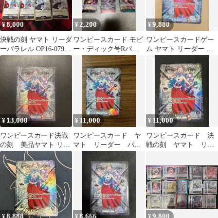
8,000
2,200
9,888
¥
¥
¥
決戦の刻 ヤマト リーダ
ワンピースカード モビ
ワンピースカードゲー
ーパラレル OP16-079
ー・ディック号Rパラ
ム ヤマト リーダー パ
ワンピースカード
レル ヤマト
ラレル
13,000
11,000
11,000
¥
¥
¥
ワンピースカード決戦
ワンピースカード ヤ
ワンピースカード 決
の刻 美品ヤマト リー
マト リーダー パラ
戦の刻 ヤマト リー
ダーパラレル OP06-079
レル
ダーパラレル
8,888
8,666
9,800
¥
¥
¥