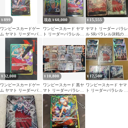
899
60,000
15,555
¥
現在 ¥
¥
ワンピースカードゲー
ワンピースカード ヤマ
ヤマト リーダー パラレ
ム ヤマト リーダーパラ
ト リーダーパラレル
ル SRパラレル決戦の
レル OP06-022
OP06-022 金ドン ヤ
刻 ワンピースカード
マト
32,000
10,800
12,500
¥
¥
¥
ワンピースカードゲー
ワンピースカード 黒ヤ
ワンピースカード ヤマ
ム ヤマト リーダーパラ
マト リーダーパラレル
ト リーダーパラレル そ
レル OP08-022 金文字
デッキパーツセット
の他ヤマト ８枚セッ
スリーブ付き
ト