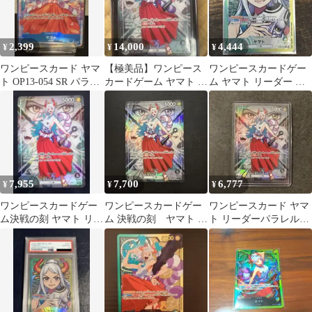
2,399
14,000
4,444
¥
¥
¥
ワンピースカード ヤマ
【極美品】ワンピース
ワンピースカードゲー
ト OP13-054 SR パラレ
カードゲーム ヤマト リ
ム ヤマト リーダー パ
ル
ーダー パラレル OP06-
ラレル
079
7,955
7,700
6,777
¥
¥
¥
ワンピースカードゲー
ワンピースカードゲー
ワンピースカード ヤマ
ム決戦の刻 ヤマト リー
ム 決戦の刻 ヤマト リ
ト リーダーパラレル
ダーパラレル OP06-079
ーダーパラレル
OP08-079
OP16-079