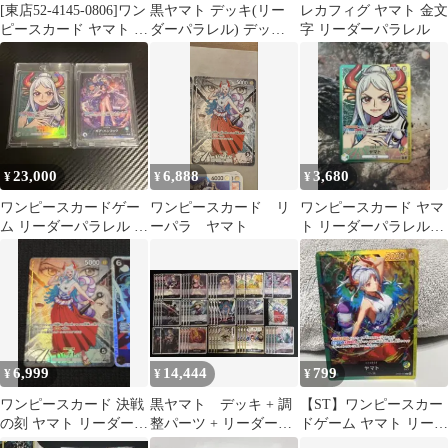
[東店52-4145-0806]ワン
黒ヤマト デッキ(リー
レカフィグ ヤマト 金文
ピースカード ヤマト リ
ダーパラレル) デッキ
字 リーダーパラレル
ーダーパラレル
ケース付き
23,000
6,888
3,680
¥
¥
¥
ワンピースカードゲー
ワンピースカード リ
ワンピースカード ヤマ
ム リーダーパラレル ヤ
ーパラ ヤマト
ト リーダーパラレル
マト ボア・ハンコック
op06 双璧の覇者
6,999
14,444
799
¥
¥
¥
ワンピースカード 決戦
黒ヤマト デッキ + 調
【ST】ワンピースカー
の刻 ヤマト リーダーパ
整パーツ + リーダーパ
ドゲーム ヤマト リーダ
ラレル OP16-079 他4枚
ラレル ワンピースカ
ーOP06-022