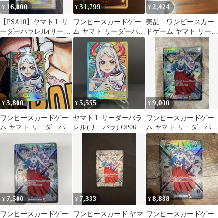
16,000
31,799
2,424
¥
¥
¥
【PSA10】ヤマト L リ
ワンピースカードゲー
美品 ワンピースカー
ーダーパラレル(リーパ
ム ヤマト リーダーパラ
ドゲーム ヤマト リーダ
ラ) OP06-022
レル OP08-022 金文字
ーカード OP06-022
3,800
5,555
9,000
¥
¥
¥
ワンピースカードゲー
ヤマト L リーダーパラ
ワンピースカードゲー
ム ヤマト リーダーパラ
レル(リーパラ) OP06-
ム ヤマト リーダーパラ
レル
022
レル
7,500
7,333
8,888
¥
¥
¥
ワンピースカードゲー
ワンピースカード ヤマ
ワンピースカードゲー