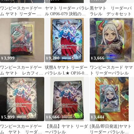
ワンピースカードゲー
ヤマト リーダー パラレ
黒ヤマト リーダーパ
ム ヤマト リーダー パ
ル OP06-079 決戦の
ラレル デッキセット
ラレル
刻 ワンピースカード
3,999
9,200
3,666
¥
¥
¥
ワンピースカードゲー
状態A ヤマト リーダー
ワンピースカード ヤマ
ム ヤマト レカフィ
パラレル L★ OP16-079
ト リーダーパラレル
グ 新品未開封
ワンピースカード
ONEPIECE
5,999
6,666
3,444
¥
¥
¥
ワンピースカードゲー
【美品】ヤマト リーダ
[美品/即日発送]ヤマト
ム ヤマト リーダー
ーパラレル
リーダー パラレル