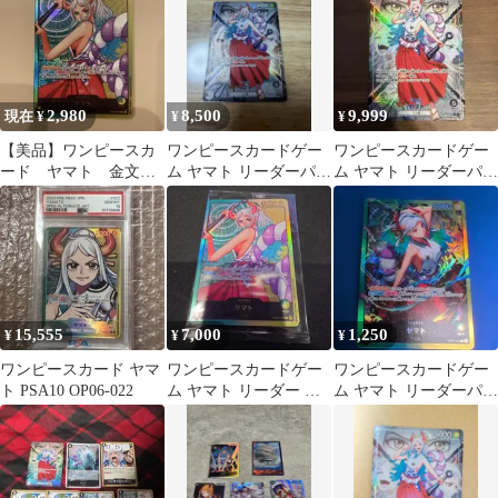
2,980
8,500
9,999
現在 ¥
¥
¥
【美品】ワンピースカ
ワンピースカードゲー
ワンピースカードゲー
ード ヤマト 金文
ム ヤマト リーダーパラ
ム ヤマト リーダーパラ
字 レカフィグ 開
レル OP16-079 決戦の
レル
封済 プロモ
刻
15,555
7,000
1,250
¥
¥
¥
ワンピースカード ヤマ
ワンピースカードゲー
ワンピースカードゲー
ト PSA10 OP06-022
ム ヤマト リーダー パ
ム ヤマト リーダーパラ
ラレル レカフィグ
レル