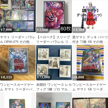
ード
7,000
2,900
4,580
¥
¥
¥
ヤマト リーダー パラレ
【ペローナ】スリーブ
黒ヤマト デッキ パーツ
ル OP06-079 その他決
リーダー パラレル リー
付き 73枚 SR その他 ワ
戦の刻1box分
パラ デッキ ワンピカー
ノ国 おでん モモ お玉
ド 緑黒
8,333
73,000
8,000
¥
¥
¥
ワンピースカードゲー
未開封 ワンピース レカ
ワンピースカードゲー
ム ヤマト リーダーパラ
フィグ 5種 ゾロ マルコ
ム ヤマト SR リーダー
レル
ボニー ヤマト ベガパン
パラレル OP06-022 2枚
ク