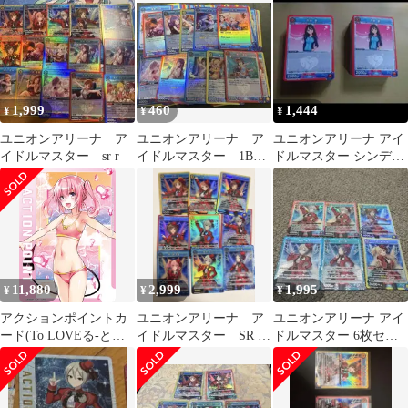
1,999
460
1,444
¥
¥
¥
ユニオンアリーナ ア
ユニオンアリーナ ア
ユニオンアリーナ アイ
イドルマスター sr r
イドルマスター 1BOX
ドルマスター シンデレ
R以下まとめ売り
ラガールズ 開封済み2
個
11,880
2,999
1,995
¥
¥
¥
アクションポイントカ
ユニオンアリーナ ア
ユニオンアリーナ アイ
ード(To LOVEる-とら
イドルマスター SR 9
ドルマスター 6枚セッ
ぶる-)(){}〈TLR-1-
種 セット
ト
AP07〉[To LOVEる-と
らぶる- Memory of
Heroines【UA45BT】]