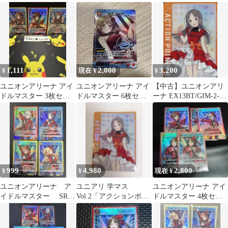
ト
ルマスター シンデレラ
ガールズ)【AP】
UA55BT/IMC-1-AP07
IT3UFKX3XEZW
1,111
2,000
3,200
¥
現在 ¥
¥
ユニオンアリーナ アイ
ユニオンアリーナ アイ
【中古】ユニオンアリ
ドルマスター 3枚セッ
ドルマスター 6枚セッ
ーナ EX13BT/GIM-2-
ト
ト
AP07：アクションポイ
ント
999
4,980
2,800
¥
¥
現在 ¥
ユニオンアリーナ ア
ユニアリ 学マス
ユニオンアリーナ アイ
イドルマスター SR
Vol.2「アクションポイ
ドルマスター 4枚セッ
4枚セット
ント（倉本千奈）」
ト
AP07