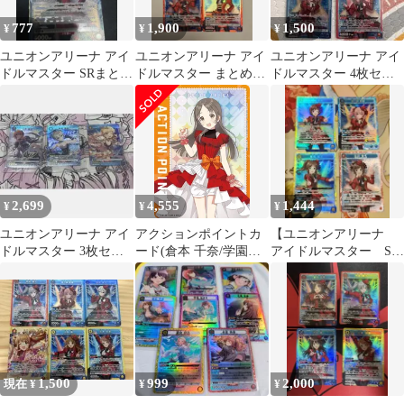
777
1,900
1,500
¥
¥
¥
ユニオンアリーナ アイ
ユニオンアリーナ アイ
ユニオンアリーナ アイ
ドルマスター SRまとめ
ドルマスター まとめ売
ドルマスター 4枚セッ
売り
り
ト
2,699
4,555
1,444
¥
¥
¥
ユニオンアリーナ アイ
アクションポイントカ
【ユニオンアリーナ
ドルマスター 3枚セッ
ード(倉本 千奈/学園ア
アイドルマスター SR
ト
イドルマスター)(-){-}
セット】
〈GIM-2-AP07〉[学園
アイドルマスター
Vol.2【EX13BT】]ユニ
オンアリーナ ユニアリ
パラレルAP
1,500
999
2,000
現在 ¥
¥
¥