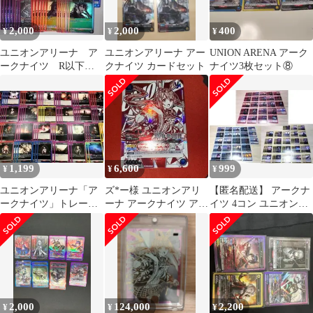
2,000
2,000
400
¥
¥
¥
ユニオンアリーナ ア
ユニオンアリーナ アー
UNION ARENA アーク
ークナイツ R以下
クナイツ カードセット
ナイツ3枚セット⑧
まとめ売り
1,199
6,600
999
¥
¥
¥
ユニオンアリーナ「ア
ズ*ー様 ユニオンアリ
【匿名配送】 アークナ
ークナイツ」トレーデ
ーナ アークナイツ アー
イツ 4コン ユニオンア
ィングカード まとめて
ミヤ WINNER 開封済み
リーナ
2,000
124,000
2,200
¥
¥
¥