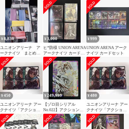
リートセット②
SR おまけ付き
コレクション
8,830
3,000
999
¥
¥
¥
ユニオンアリーナ ア
ヒ*防様 UNION ARENA
UNION ARENA アーク
ークナイツ まとめ売
アークナイツ カードま
ナイツ カードセット
り
とめ売り
450
249,999
480
¥
¥
¥
ユニオンアリーナ アー
【ゾロ目シリアル
ユニオンアリーナ アー
クナイツ「アクション
No.022】アクションポ
クナイツ「アクション
ポイント（アーミ
イントカード(アークナ
ポイント（アーミ
ヤ）」３枚セット ST
イツ)(アーミヤ){-}
ヤ）」３枚セット ST
〈ARK-2-AP01★〉