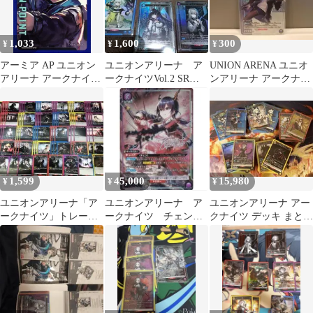
1,033
1,600
300
¥
¥
¥
アーミア AP ユニオン
ユニオンアリーナ ア
UNION ARENA ユニオ
アリーナ アークナイツ
ークナイツVol.2 SR
ンアリーナ アークナイ
ユニアリ 明日方舟
R★ まとめ売り
ツ アーミヤ
1,599
45,000
15,980
¥
¥
¥
ユニオンアリーナ「ア
ユニオンアリーナ ア
ユニオンアリーナ アー
ークナイツ」トレーデ
ークナイツ チェン
クナイツ デッキ まとめ
ィングカード まとめて
★2パラ
売り