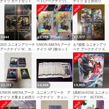
ナイツ カードセット
ード(アークナイツ)
ナイツ まとめ売り
10枚
(UAPB)〈ARK-AP01〉
[BANDAI CARD
GAMES Fest 25-26スペ
シャルセット]ユニアリ
444
2,999
7,977
¥
¥
¥
2025 ユニオンアリーナ
UNION ARENA アーク
も*迎様 ユニオンアリ
アークナイツ W、ホシ
ナイツ AP 2枚セット
ーナ アークナイツ AP 4
グマ
枚セット
1,111
4,444
8,000
¥
¥
¥
UNION ARENA アーク
ユニオンアリーナ ア
[高松54-0154] ユニオン
ナイツ 大量まとめ売り
ークナイツ チェン
アリーナ ACTION
プロモ 100枚 セッ
POINT アーミヤ
ト ユニアリ
EX11BT/ARK-2-AP01