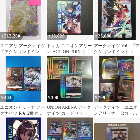
ミヤ){-}〈ARK-2-
AP01★〉[EX11BT] ユ
ニアリ ユニオンアリー
ナ
212,200
13,620
25,000
¥
¥
¥
ユニアリ アークナイツ
トレカ ユニオンアリー
アークナイツ Vol.2「ア
「アクションポイント
ナ ACTION POINT(パ
クションポイント（ア
（アーミヤ）」《パラ
ラレル)(アーミヤ)
ーミヤ）」AP01
レル》AP01★
UA30BT/ARK-1-AP01
アークナイツ 明日方舟
444
300
799
¥
¥
¥
ユニオンアリーナ アー
UNION ARENA アーク
アークナイツ ユニオ
クナイツ R★ 2種セッ
ナイツ カードセット
ンアリーナ Rカー
ト
ド 33枚