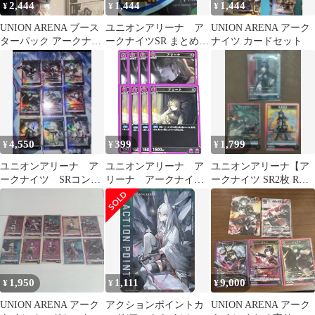
2,444
1,444
1,444
¥
¥
¥
UNION ARENA ブース
ユニオンアリーナ ア
UNION ARENA アーク
ターパック アークナイ
ークナイツSR まとめセ
ナイツ カードセット
ツ 未開封パック付き
ット
4,550
399
1,799
¥
¥
¥
ユニオンアリーナ ア
ユニオンアリーナ ア
ユニオンアリーナ【ア
ークナイツ SRコンプ
リーナ アークナイ
ークナイツ SR2枚 R★
リートセット①
ツ ar6788
１枚 セット】
1,950
1,111
9,000
¥
¥
¥
UNION ARENA アーク
アクションポイントカ
UNION ARENA アーク