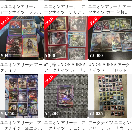
☆ユニオンアリーナ
ユニオンアリーナ ア
ユニオンアリーナ アー
アークナイツ プレイ
ークナイツ シリアル
クナイツ カード4枚セ
用まとめ
AP
ット
444
900
2,300
¥
¥
¥
ユニオンアリーナ アー
a*可様 UNION ARENA
UNION ARENA アーク
クナイツ
アークナイツ カードセ
ナイツ カードセット
ット
4,550
1,200
3,025
¥
¥
¥
ユニオンアリーナ ア
ユニオンアリーナ ア
アークナイツ ユニオン
ークナイツ SRコンプ
ークナイツ チェン
アリーナ カード ウール