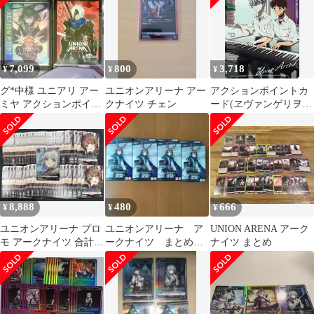
【EX11BT】アークナイ
ツ Vol.2 [中古/ゆうパ
ケット]
7,099
800
3,718
¥
¥
¥
グ*中様 ユニアリ アー
ユニオンアリーナ アー
アクションポイントカ
ミヤ アクションポイン
クナイツ チェン
ード(ヱヴァンゲリヲン
ト カード AP パラレル
新劇場版)(){}〈EVA-1-
AP01〉[ヱヴァンゲリ
ヲン新劇場版]ユニオン
アリーナ
8,888
480
666
¥
¥
¥
ユニオンアリーナ プロ
ユニオンアリーナ ア
UNION ARENA アーク
モ アークナイツ 合計
ークナイツ まとめ売
ナイツ まとめ
122枚セット プロモ ユ
り スターター
ニアリ