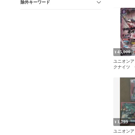
除外キーワード
セット
45,000
¥
ユニオンア
クナイツ 
パラ
1,799
¥
ユニオンア