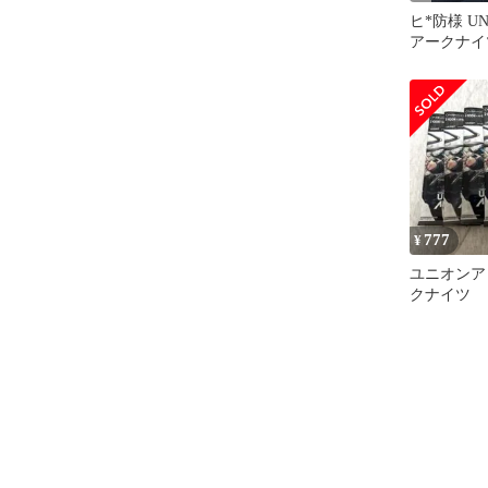
ヒ*防様 UN
アークナイ
め売り
777
¥
ユニオンア
クナイツ