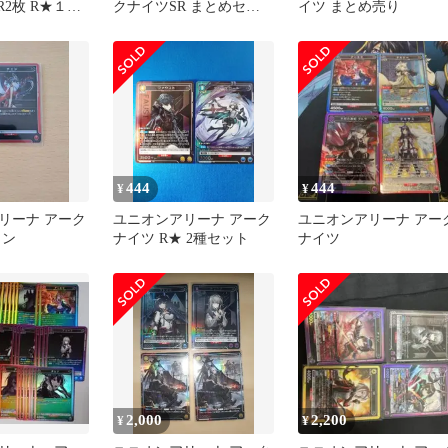
R2枚 R★１枚
クナイツSR まとめセッ
イツ まとめ売り
ト
444
444
¥
¥
リーナ アーク
ユニオンアリーナ アーク
ユニオンアリーナ アー
ェン
ナイツ R★ 2種セット
ナイツ
2,000
2,200
¥
¥