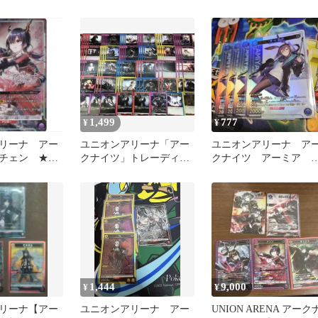
ニアリ 明日方舟
1,499
777
¥
¥
リーナ アー
ユニオンアリーナ「アー
ユニオンアリーナ ア
チェン ★2
クナイツ」トレーディン
クナイツ アーミア 
グカード まとめて
ロモ 8675
1,444
9,000
¥
¥
リーナ【アー
ユニオンアリーナ アー
UNION ARENA アーク