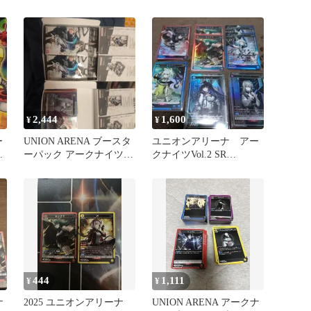
ar6788
2,444
1,600
¥
¥
ー
UNION ARENA ブースタ
ユニオンアリーナ アー
プ
ーパック アークナイツ
クナイツVol.2 SR
未開封パック付き
R★ まとめ売り
444
1,111
¥
¥
ナ
2025 ユニオンアリーナ
UNION ARENA アークナ