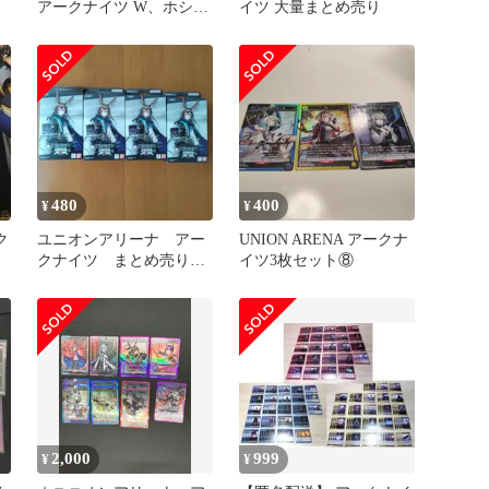
アークナイツ W、ホシグ
イツ 大量まとめ売り
マ
480
400
¥
¥
ク
ユニオンアリーナ アー
UNION ARENA アークナ
クナイツ まとめ売り
イツ3枚セット⑧
スターター
2,000
999
¥
¥