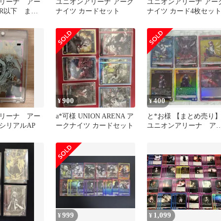
リーナ アー
ユニオンアリーナ アーク
ユニオンアリーナ アー
R以下 まと
ナイツ カードセット
ナイツ カード4枚セッ
900
400
¥
¥
リーナ アー
a*可様 UNION ARENA ア
と*お様 【まとめ売り
シリアルAP
ークナイツ カードセット
ユニオンアリーナ ア
クナイツ カード6枚セ
ット
999
1,099
¥
¥