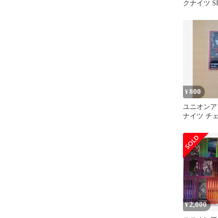
クナイツ S
セット】
800
¥
ユニオンア
ナイツ チ
2,000
¥