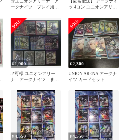
ク
☆ユニオンアリーナ ア
【匿名配送】 アークナイ
ト
ークナイツ プレイ用ま
ツ 4コン ユニオンアリー
とめ
ナ
1,900
2,300
¥
¥
】
a*可様 ユニオンアリー
UNION ARENA アークナ
ー
ナ アークナイツ まと
イツ カードセット
め売り
4,550
4,550
¥
¥