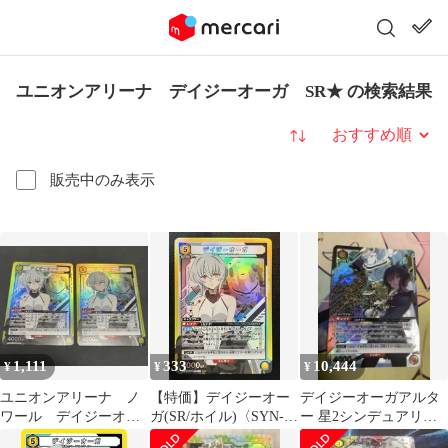
ユニオンアリーナ デイジーオーガ SR★ の検索結果
並び替え
販売中のみ表示
1,111
333
10,444
¥
¥
¥
ユニオンアリーナ ノ
【特価】デイジーオー
デイジーオーガアルタ
ワール デイジーオー
ガ(SR/ホイル)〈SYN-1-
ー 星2シンデュアリテ
ガ SR 2枚セット
102〉[UA16ST] ユニア
ィノワール ユニオンア