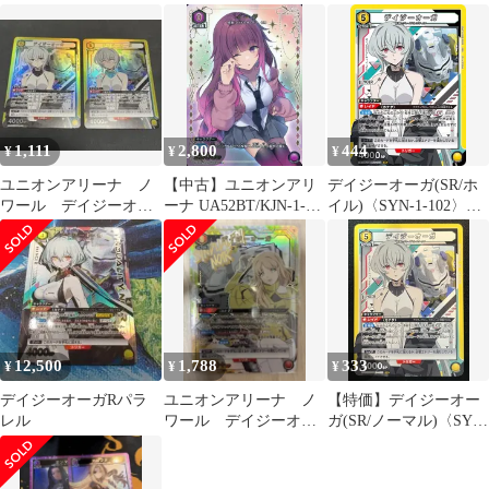
[UA16ST]ユニアリ ユ
ィノワール ユニオンア
[UA16BT]ユニオンアリ
ニオンアリーナ
リーナ パラレル
ーナ
1,111
2,800
444
¥
¥
¥
ユニオンアリーナ ノ
【中古】ユニオンアリ
デイジーオーガ(SR/ホ
ワール デイジーオー
ーナ UA52BT/KJN-1-
イル)〈SYN-1-102〉
ガ SR 2枚セット
057[U★]：(キラ)イー
[UA16ST]ユニアリ ユ
タ
ニオンアリーナ
12,500
1,788
333
¥
¥
¥
デイジーオーガRパラ
ユニオンアリーナ ノ
【特価】デイジーオー
レル
ワール デイジーオー
ガ(SR/ノーマル)〈SYN-
ガSRパラレル シエ
1-102〉[UA16ST] ユニ
ル シンデュア
アリ ユニオンアリーナ
ノワール