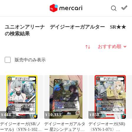
ユニオンアリーナ デイジーオーガアルター SR★★
の検索結果
並び替え
販売中のみ表示
444
10,333
858
¥
¥
¥
デイジーオーガ(SR/ノ
デイジーオーガアルタ
デイジーオーガ(SR)
ーマル)〈SYN-1-102〉
ー 星2シンデュアリテ
〈SYN-1-071〉