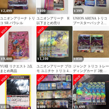
2,499
400
399
¥
¥
¥
ユニオンアリーナ トリ
ユニオンアリーナ R
UNION ARENA トリコ
コ SR パラレル
以下まとめ売り
ブースターパック 2パ
ック分12枚セットSR
9,400
1,100
850
¥
¥
¥
YU様 リクエスト 2点
ユニオンアリーナ プロ
ジャンク トリコ トレー
まとめ商品
モ ユニチケ トリコ 4枚
ディングカード 2枚セ
セット
ット ユニオンアリーナ
418
400
1,699
¥
¥
¥