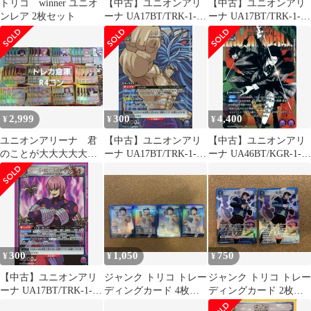
トリコ winner ユニオ
【中古】ユニオンアリ
【中古】ユニオンアリ
ンレア 2枚セット
ーナ UA17BT/TRK-1-
ーナ UA17BT/TRK-1-
054[SR★]：(キラ)トリ
088[SR★]：(キラ)スタ
コ
ージュン
2,999
300
4,400
¥
¥
¥
ユニオンアリーナ 君
【中古】ユニオンアリ
【中古】ユニオンアリ
のことが大大大大大好
ーナ UA17BT/TRK-1-
ーナ UA46BT/KGR-1-
きな100人の彼女 レア
054[SR]：(キラ)トリコ
005[R★]：(キラ)座村
R以下４コン
イヲリ
300
1,050
750
¥
¥
¥
【中古】ユニオンアリ
ジャンク トリコ トレー
ジャンク トリコ トレー
ーナ UA17BT/TRK-1-
ディングカード 4枚セ
ディングカード 2枚セ
091[SR]：(キラ)トミー
ット ユニオンアリー
ット ユニオンアリーナ