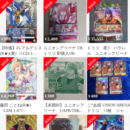
枚
ンアリーナ
990
2,400
35,555
¥
¥
¥
【特価】Zi-アルテミス
ユニオンアリーナ UR
トリコ 星3 パラレ
(R★)(黄)〈CGD-1-
トリコ 即購入OK
ル ユニオンアリーナ
032〉[UA34BT]ユニオ
ンアリーナ B
4,268
300
400
¥
¥
¥
藤田 ことね(R★)
【未開封】ユニオンア
こ*あ様 UNION AREN
〈GIM-1-071〉
リーナ UAPR/TRK-1-
トリコ ×5枚 ジャン
[UA27BT]ユニオンアリ
079「トリコ」
プフェスタ 非売品
ーナ