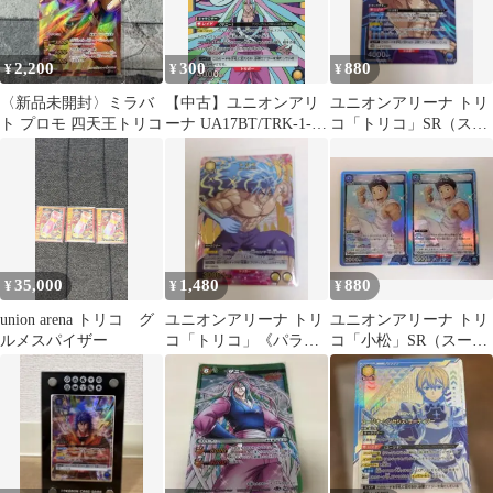
2,200
300
880
¥
¥
¥
〈新品未開封〉ミラバ
【中古】ユニオンアリ
ユニオンアリーナ トリ
ト プロモ 四天王トリコ
ーナ UA17BT/TRK-1-
コ「トリコ」SR（スー
013[SR]：(キラ)サニー
パーレア） 青
35,000
1,480
880
¥
¥
¥
union arena トリコ グ
ユニオンアリーナ トリ
ユニオンアリーナ トリ
ルメスパイザー
コ「トリコ」《パラレ
コ「小松」SR（スーパ
ル》R★（レア★）
ーレア）２枚セット
黄
青