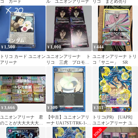
コ カード
ル ユニオンアリーナ
リコ まとめ売り
1,500
1,000
444
¥
¥
¥
トリコ カード ユニオン
ユニオンアリーナ ト
ユニオンアリーナ トリ
アリーナ
リコ 三虎 プロモ
コ「サニー」 SR
ユニチケ プレイ用 4
枚
3,666
300
311
¥
¥
¥
ユニオンアリーナ 君
【中古】ユニオンアリ
トリコ(PR) [UAPR]
のことが大大大大大好
ーナ UA17ST/TRK-1-
ユニオンアリーナ ユニ
きな100人の彼女 レア
109[R]：センチュリー
アリ プロモ
R以下４コン
スープ