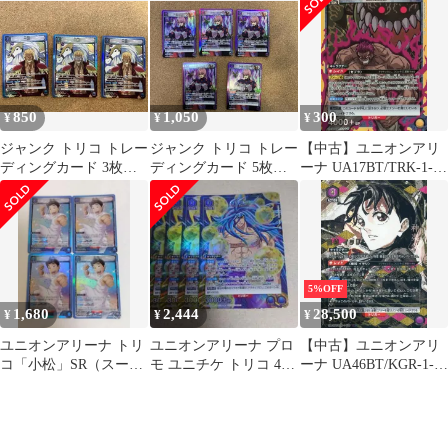
ロッド
ナ
850
1,050
300
¥
¥
¥
ジャンク トリコ トレー
ジャンク トリコ トレー
【中古】ユニオンアリ
ディングカード 3枚セ
ディングカード 5枚セ
ーナ UA17BT/TRK-1-
ット ユニオンアリーナ
ット ユニオンアリーナ
017[SR]：(キラ)ゼブラ
5%OFF
1,680
2,444
28,500
¥
¥
¥
ユニオンアリーナ トリ
ユニオンアリーナ プロ
【中古】ユニオンアリ
コ「小松」SR（スーパ
モ ユニチケ トリコ 4枚
ーナ UA46BT/KGR-1-
ーレア）４枚セット
セット 即購入OK
006[SR★★]：(キラ)座
青
村 イヲリ