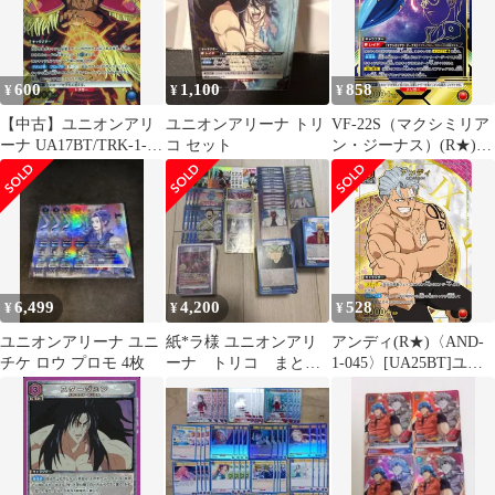
600
1,100
858
¥
¥
¥
【中古】ユニオンアリ
ユニオンアリーナ トリ
VF-22S（マクシミリア
ーナ UA17BT/TRK-1-
コ セット
ン・ジーナス）(R★)
036[SR★]：(キラ)一龍
{赤}〈MCR-1-091〉
[UA36BT]ユニオンアリ
ーナ
6,499
4,200
528
¥
¥
¥
ユニオンアリーナ ユニ
紙*ラ様 ユニオンアリ
アンディ(R★)〈AND-
チケ ロウ プロモ 4枚
ーナ トリコ まとめ
1-045〉[UA25BT]ユニ
売り デッキ
オンアリーナ