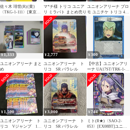
佐々木 琲世(R){黄}
マ*チ様 トリコ ユニア
ユニオンアリーナ プロ
〈TKG-1-111〉[東京喰
リ ミラバト まとめ売り
モ ユニチケ トリコ 4枚
種トーキョーグール
セット
【UA47ST】]ユニオン
アリーナ
1,333
2,777
300
¥
¥
¥
ユニオンアリーナ まと
ユニオンアリーナ ト
【中古】ユニオンアリ
め
リコ SR パラレル
ーナ UA17ST/TRK-1-
050[U]：鉄平
1,500
3,000
744
¥
¥
¥
ユニオンアリーナ ト
ユニオンアリーナ ト
ミト(R★)〈SAO-2-
リコ Vジャンプ 125
リコ SR パラレル
053〉[EX08BT]ユニオ