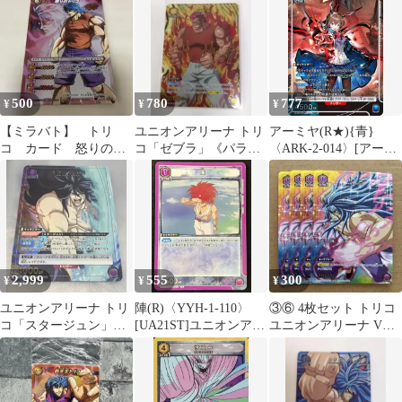
ーナ パラレル
500
780
777
¥
¥
¥
【ミラバト】 トリ
ユニオンアリーナ トリ
アーミヤ(R★){青}
コ カード 怒りのト
コ「ゼブラ」《パラレ
〈ARK-2-014〉[アーク
リコ
ル》R★（レア★）
ナイツ Vol.2]ユニオン
黄
アリーナ
2,999
555
300
¥
¥
¥
ユニオンアリーナ トリ
陣(R)〈YYH-1-110〉
③⑥ 4枚セット トリコ
コ「スタージュン」
[UA21ST]ユニオンアリ
ユニオンアリーナ Vジ
《パラレル》SR★（ス
ーナ ユニアリ 幽遊白書
ャンプ4月号
ーパーレア★）