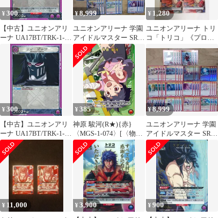
300
8,999
1,280
¥
¥
¥
【中古】ユニオンアリ
ユニオンアリーナ 学園
ユニオンアリーナ トリ
ーナ UA17BT/TRK-1-
アイドルマスター SR
コ「トリコ」《プロモ
087[R]：(キラ)スタージ
R以下4コン 青 プレ
ーションカード》４枚
ュン
イ用
セット 青
300
385
8,999
¥
¥
¥
【中古】ユニオンアリ
神原 駿河(R★){赤}
ユニオンアリーナ 学園
ーナ UA17BT/TRK-1-
〈MGS-1-074〉[〈物
アイドルマスター SR
085[C]：スタージュン
語〉シリーズ]ユニオン
R以下4コン 赤 プレ
アリーナ
イ用
11,000
3,900
900
¥
¥
¥