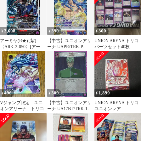
3,608
390
300
¥
¥
¥
アーミヤ(R★){紫}
【中古】ユニオンアリ
UNION ARENA トリコ
〈ARK-2-050〉[アーク
ーナ UAPR/TRK-P-
パーツセット40枚
ナイツ Vol.2]ユニオン
002[PR]：トリコ
アリーナ
496
300
1,899
¥
¥
¥
Vジャンプ限定 ユニ
【中古】ユニオンアリ
UNION ARENA トリコ
オンアリーナ トリコ
ーナ UA17BT/TRK-1-
ユニオンレア
070[R]：(キラ)鉄平