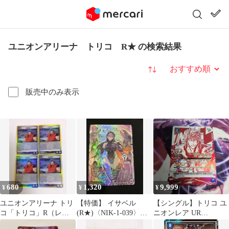
ユニオンアリーナ トリコ R★ の検索結果
並び替え
販売中のみ表示
680
1,320
9,999
¥
¥
¥
ユニオンアリーナ トリ
【特価】 イサベル
【シングル】トリコ ユ
コ「トリコ」R（レ
(R★)〈NIK-1-039〉
ニオンレア UR
ア）４枚セット 黄
[UA18BT]ユニオンアリ
WINNER