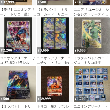
37,999
500
14,000
¥
¥
¥
【美品】ユニオンアリ
【ミラバト】 トリ
ユニアリ ユージオ・シ
ーナ トリコ 星3 パ
コ カード サニー
ンセシス・サーティツ
ラレル
ー パラレル SR★★ 星2
2,200
3,699
9,600
¥
¥
¥
ユニオンアリーナ トリ
ユニオンアリーナ ユ
ミラクルバトルカード
コ SR 星2 パラレル
ニチケ トリコ 4枚セ
ダス トリコ鉄平
ット
500
39,999
1,200
¥
¥
¥
【ミラバト】 トリ
トリコ 星3 パラレ
ユニオンアリーナ ト