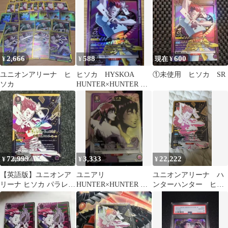
ARENA ユニアリ
2,666
588
600
¥
¥
現在 ¥
ユニオンアリーナ ヒ
ヒソカ HYSKOA
①未使用 ヒソカ SR
ソカ
HUNTER×HUNTER ス
ーパーレア SR HTR
72,999
3,333
22,222
¥
¥
¥
【英語版】ユニオンア
ユニアリ
ユニオンアリーナ ハ
リーナ ヒソカ パラレ
HUNTER×HUNTER ヒ
ンターハンター ヒソ
ル サイン入り
ソカ R★ パラレル
カ パラレル
HUNTER×HUNTER