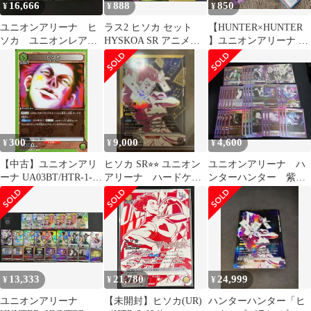
16,666
888
850
¥
¥
¥
ユニオンアリーナ ヒ
ラス2 ヒソカ セット
【HUNTER×HUNTER
ソカ ユニオンレア
HYSKOA SR アニメ
】ユニオンアリーナ カ
開封 ハンターハンター
HUNTER×HUNTER
ード まとめ売り
UR 2枚セット
300
9,000
4,600
¥
¥
¥
【中古】ユニオンアリ
ヒソカ SR⭐︎⭐︎ ユニオン
ユニオンアリーナ ハ
ーナ UA03BT/HTR-1-
アリーナ ハードケー
ンターハンター 紫
093[R]：(キラ)ヒソカ
ス付き
SR R イルミ クロ
ロ シルバ ヒソカ
13,333
21,780
24,999
¥
¥
¥
ユニオンアリーナ
【未開封】ヒソカ(UR)
ハンターハンター「ヒ