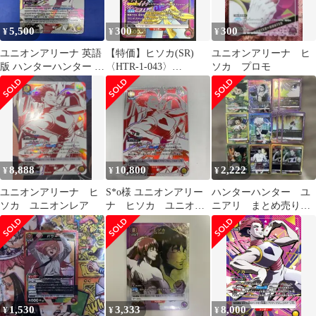
5,500
300
300
¥
¥
¥
ユニオンアリーナ 英語
【特価】ヒソカ(SR)
ユニオンアリーナ ヒ
版 ハンターハンター ヒ
〈HTR-1-043〉
ソカ プロモ
ソカUEPR UR プロモカ
[UA03BT] ハンターハ
ード
ンター
HUNTER×HUNTER
8,888
10,800
2,222
¥
¥
¥
ユニオンアリーナ ヒ
S*o様 ユニオンアリー
ハンターハンター ユ
ソカ ユニオンレア
ナ ヒソカ ユニオン
ニアリ まとめ売り
レア ハンターハンタ
レアカード ゴン・キ
ー
ルア・クロロなど
1,530
3,333
8,000
¥
¥
¥