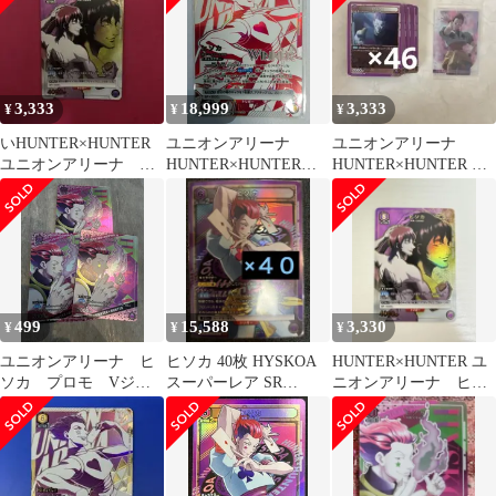
3,333
18,999
3,333
¥
¥
¥
いHUNTER×HUNTER
ユニオンアリーナ
ユニオンアリーナ
ユニオンアリーナ ヒ
HUNTER×HUNTER
HUNTER×HUNTER ヒ
ソカ パラレル R⭐︎
Vol.2 UAPR/HTR-2-024
ソカ まとめ売り
UR ヒソカ
(WINNERver.) 未開封
499
15,588
3,330
¥
¥
¥
ユニオンアリーナ ヒ
ヒソカ 40枚 HYSKOA
HUNTER×HUNTER ユ
ソカ プロモ Vジャ
スーパーレア SR
ニオンアリーナ ヒソ
ンプ 12月号 特典 付
HUNTER×HUNTER
カ パラレル R⭐︎
録 3枚セット