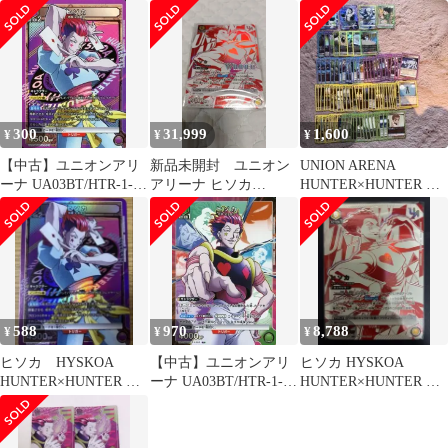
枚セット
300
31,999
1,600
¥
¥
¥
【中古】ユニオンアリ
新品未開封 ユニオン
UNION ARENA
ーナ UA03BT/HTR-1-
アリーナ ヒソカ
HUNTER×HUNTER カ
043[SR]：(キラ)ヒソカ
WINNER プロモ ユニ
ード94枚まとめ
オンレア
588
970
8,788
¥
¥
¥
ヒソカ HYSKOA
【中古】ユニオンアリ
ヒソカ HYSKOA
HUNTER×HUNTER ス
ーナ UA03BT/HTR-1-
HUNTER×HUNTER パ
ーパーレア SR HTR
093[R★]：(キラ)ヒソカ
ラレル ユニオンレア