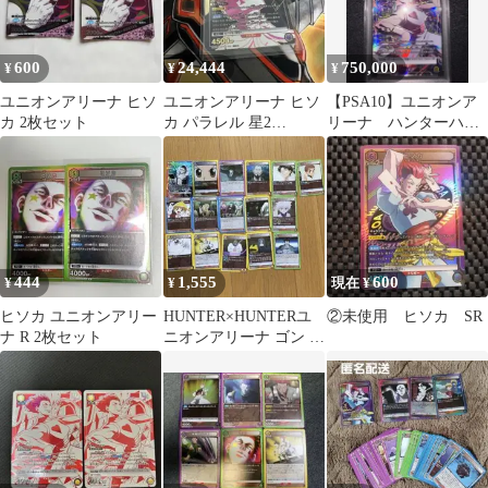
600
24,444
750,000
¥
¥
¥
ユニオンアリーナ ヒソ
ユニオンアリーナ ヒソ
【PSA10】ユニオンア
カ 2枚セット
カ パラレル 星2
リーナ ハンターハン
HUNTER×HUNTER
ター ヒソカ SR★★★
パラレル
444
1,555
600
¥
¥
現在 ¥
ヒソカ ユニオンアリー
HUNTER×HUNTERユ
②未使用 ヒソカ SR
ナ R 2枚セット
ニオンアリーナ ゴン キ
ルア ヒソカ クロロ カ
ード