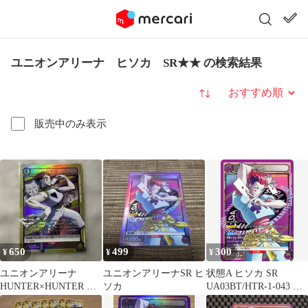
ユニオンアリーナ ヒソカ SR★★ の検索結果
並び替え
販売中のみ表示
650
499
300
¥
¥
¥
ユニオンアリーナ
ユニオンアリーナSR ヒ
状態A ヒソカ SR
HUNTER×HUNTER ヒ
ソカ
UA03BT/HTR-1-043 ユ
ソカ SR
ニオンアリーナ UNION