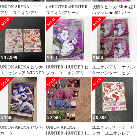
UNION ARENA ユニ
いHUNTER×HUNTER
状態A ヒソカ SR★ 星1
アリ ユニオンアリー
ユニオンアリーナ ヒ
パラレル★ 星1 パラレ
ナ チェンソーマン
ソカ パラレル R⭐︎
ル 星2 パラレル
パワー SR
EX01BT/HTR-2-024 ユ
ニオンアリーナ UNION
ARENA ユニアリ
32,999
333
680
¥
¥
¥
UNION ARENA ヒソカ
HUNTER×HUNTER ヒ
ユニオンアリーナ ハン
ユニオンレア WINNER
ソカ ユニオンアリー
ターハンター「ヒソ
ナ
カ」《プロモーション
カード》４枚セット
300
2,000
8,888
¥
¥
¥
UNION ARENA ヒソカ
UNION ARENA
ユニオンアリーナ ヒ
カード
HUNTER×HUNTER 169
ソカ ユニオンレア