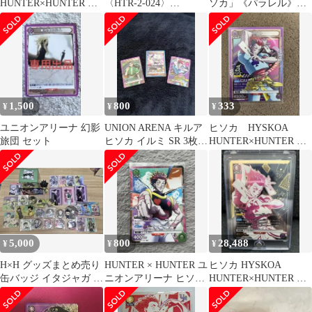
HUNTER×HUNTER パ
〈HTR-2-024〉
ソカ」《パラレル》
ラレル まとめ
[UAPR]WINNER版 ユ
SR★★（スーパーレア
ニアリ ユニオンレア プ
★★） 紫
ロモ
1,500
800
333
¥
¥
¥
ユニオンアリーナ 幻影
UNION ARENA キルア
ヒソカ HYSKOA
旅団 セット
ヒソカ イルミ SR 3枚セ
HUNTER×HUNTER ス
ット A0010
ーパーレア SR HTR
5,000
800
28,488
¥
¥
¥
H×H グッズまとめ売り
HUNTER × HUNTER ユ
ヒソカ HYSKOA
缶バッジ イタジャガ フ
ニオンアリーナ ヒソカ
HUNTER×HUNTER パ
ィギュア コースター
パラレル
ラレル SR スーパーレ
ア