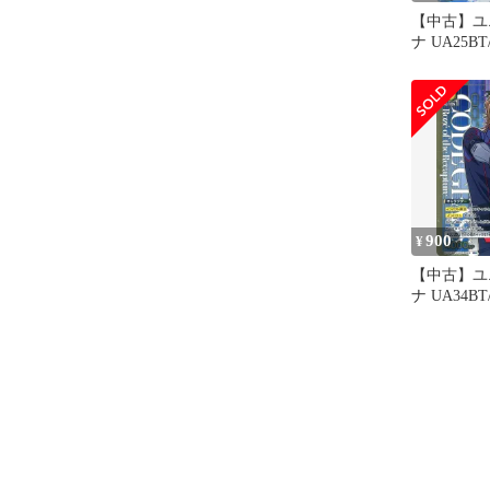
【中古】ユ
ナ UA25BT
020[SR★
子
900
¥
【中古】ユ
ナ UA34BT/
024[R★]
ュ