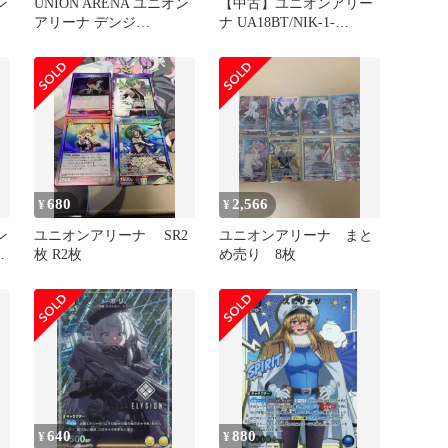
ン
UNION ARENA ユニオン
【中古】ユニオンアリー
アリーナ デンジ
ナ UA18BT/NIK-1-
UA53BT/CSM-1-008 SR★
074[U★]：(キラ)ブラン
トレカ ∴WU5654
(ホロ箔押し)
680
2,566
¥
¥
ン
ユニオンアリーナ SR2
ユニオンアリーナ まと
-
枚 R2枚
め売り 8枚
640
880
¥
¥