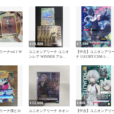
18,888
7,980
¥
¥
ーナvol.1 W
ユニオンアリーナ ユニオ
【中古】ユニオンアリ
ンレア WINNER アルフ
ナ UA53BT/CSM-1-
ァ おまけ付き
017[SR★]：(キラ)ボム
12,000
480
¥
¥
リーナ僕とロ
ユニオンアリーナ ネオン
【中古】ユニオンアリ