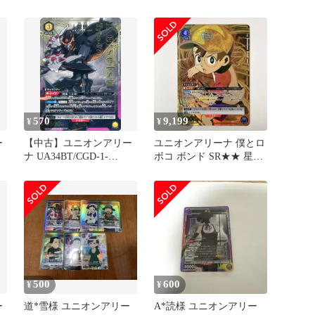
039[U]：ボンっ
おまけ付き
570
9,199
¥
¥
ー
【中古】ユニオンアリー
ユニオンアリーナ 僕とロ
ナ UA34BT/CGD-1-
ボコ ボンド SR★★ 星2
029[R★]：(キラ)蛍雪
パラレル
500
600
¥
¥
ー
道*雪様 ユニオンアリー
A*読様 ユニオンアリー