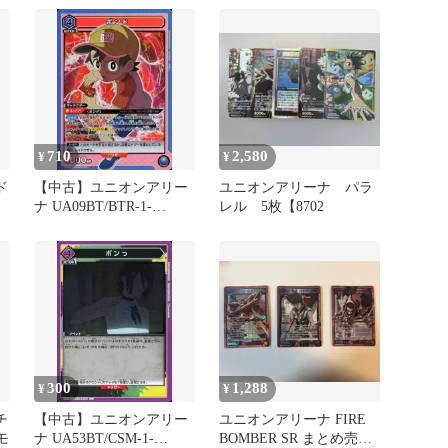
710
2,580
¥
¥
ド
【中古】ユニオンアリー
ユニオンアリーナ パラ
ナ UA09BT/BTR-1-
レル 5枚【8702
038[SR]：(キラ)ボンド
300
1,288
¥
¥
チ
【中古】ユニオンアリー
ユニオンアリーナ FIRE
モ
ナ UA53BT/CSM-1-
BOMBER SR まとめ売り