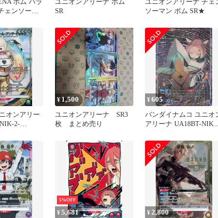
RENA ボム パラ
ユニオンアリーナ ボム
ユニオンアリーナ チェ
 チェンソーマ
SR
ソーマン ボム SR★
ンアリーナ
1,500
605
¥
¥
ニオンアリー
ユニオンアリーナ SR3
バンダイナムコ ユニオ
NIK-2-
枚 まとめ売り
アリーナ UA18BT-NIK1
★]：(キラ)エレ
046 ノア R★
・アンド・シ
5%OFF
5,681
2,800
¥
¥