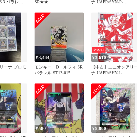
SＲパラレル
SR★★
ナ UAPR/SYN-P-
001[PR]：ノワール
5%OFF
3,444
3,610
¥
¥
リーナ プロモ
モンキー・D・ルフィ SR
【中古】ユニオンアリ
パラレル ST13-015
ナ UAPR/SHY-1-
052[UR]：シャイ
580
5,800
¥
¥