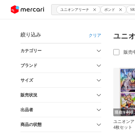
ンツにスキップ
ユニオンアリーナ
ボンド
S
絞り込み
ユニオ
クリア
カテゴリー
販売
ブランド
サイズ
販売状況
出品者
400
現在 ¥
ユニオンア
商品の状態
4枚セット