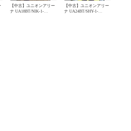
ー
【中古】ユニオンアリー
【中古】ユニオンアリー
ナ UA18BT/NIK-1-
ナ UA24BT/SHY-1-
 レ
004[U★]：(キラ)ポリ(ホ
024[R★]：(キラ)スピリ
ロ箔押し)
ッツ