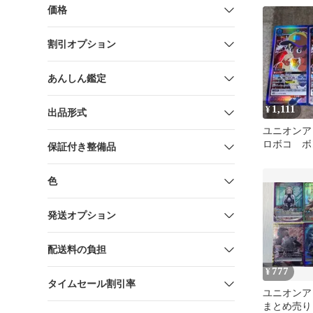
価格
割引オプション
あんしん鑑定
1,111
¥
出品形式
ユニオンア
ロボコ ボン
保証付き整備品
色
発送オプション
配送料の負担
777
¥
タイムセール割引率
ユニオンア
まとめ売り