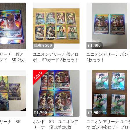
500
1,400
現在 ¥
¥
リーナ 僕と
ユニオンアリーナ 僕とロ
ユニオンアリーナ ボン
ド SR 2枚
ボコ SRカード 8枚セット
2枚セット
1,700
7,900
¥
¥
リーナ SR
ボンド SR ユニオンア
ユニオンアリーナ ユニ
リーナ 僕ロボコ6枚
ケ ゴン 4枚セット プロ