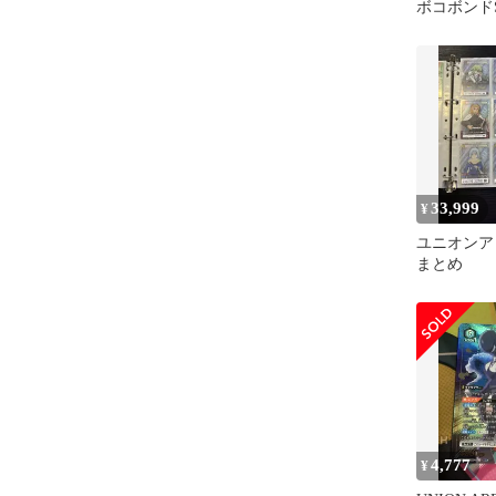
ボコボンド
星2
33,999
¥
ユニオンア
まとめ
4,777
¥