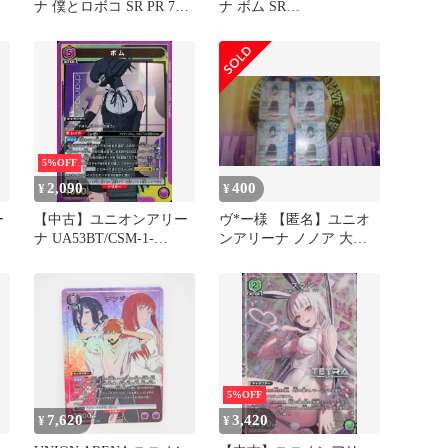
ナ 僕とロボコ SR PR 7枚
ナ ボム SR
まとめ売り
UA53BT/CSM-1-048
5%OFF
2,090
400
¥
¥
ー
【中古】ユニオンアリー
ヴ*ー様 【匿名】ユニオ
ナ UA53BT/CSM-1-
ンアリーナ ノノア 大会
017[SR]：(キラ)ボム
プロモ パラレル 4枚セッ
ト
5%OFF
7,620
3,420
¥
¥