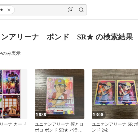
R★
ンアリーナ ボンド SR★ の検索結果
中のみ表示
888
300
¥
¥
リーナ カード
ユニオンアリーナ 僕とロ
ユニオンアリーナ SR 
ボコ ボンド SR★ パラレ
ンド 2枚
ル