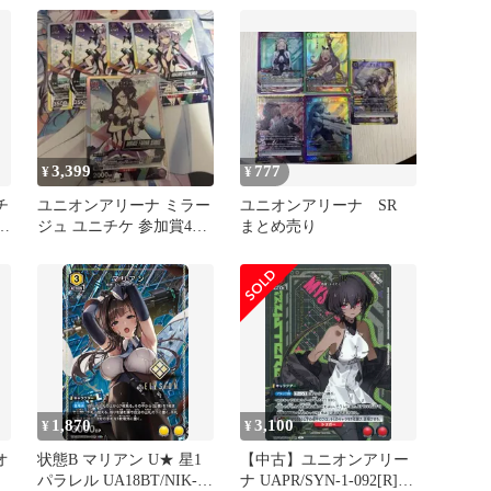
リ
3,399
777
¥
¥
チ
ユニオンアリーナ ミラー
ユニオンアリーナ SR
ロ
ジュ ユニチケ 参加賞4枚
まとめ売り
付き
1,870
3,100
¥
¥
オ
状態B マリアン U★ 星1
【中古】ユニオンアリー
パラレル UA18BT/NIK-1-
ナ UAPR/SYN-1-092[R]：