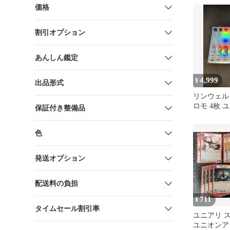
価格
割引オプション
あんしん鑑定
4,999
¥
出品形式
リンウェル
ロモ 4枚 
保証付き整備品
ナ
色
発送オプション
配送料の負担
711
¥
タイムセール割引率
ユニアリ 
ユニオンア