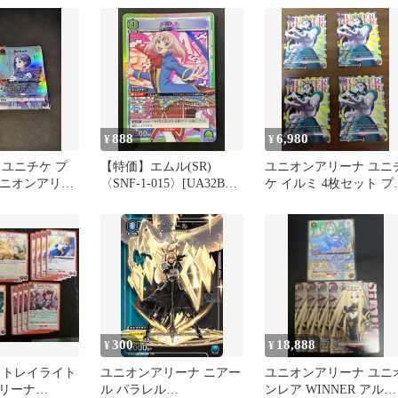
UNION ARENA ユニア
888
6,980
¥
¥
 ユニチケ プ
【特価】エムル(SR)
ユニオンアリーナ ユニ
ユニオンアリー
〈SNF-1-015〉[UA32BT]
ケ イルミ 4枚セット プ
ユニアリ ユニオンアリー
モ
ナ
300
18,888
¥
¥
ストレイライト
ユニオンアリーナ ニアー
ユニオンアリーナ ユニ
リーナ
ル パラレル
ンレア WINNER アルフ