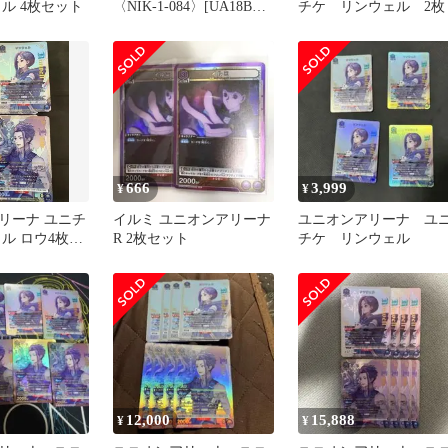
ル 4枚セット
〈NIK-1-084〉[UA18BT]
チケ リンウェル 2枚
ユニアリ ユニオンアリー
ナ
666
3,999
¥
¥
リーナ ユニチ
イルミ ユニオンアリーナ
ユニオンアリーナ ユ
ル ロウ4枚ず
R 2枚セット
チケ リンウェル
12,000
15,888
¥
¥