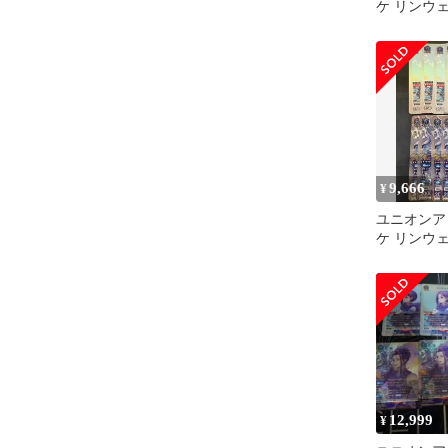
ケ リンウェ
9,666
¥
ユニオンア
ケ リンウェ
つセット
12,999
¥