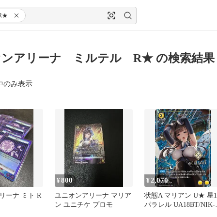
R★
ンアリーナ ミルテル R★ の検索結果
中のみ表示
800
2,070
¥
¥
リーナ ミト R
ユニオンアリーナ マリア
状態A マリアン U★ 星1
ン ユニチケ プロモ
パラレル UA18BT/NIK-1
008 ユニオンアリーナ