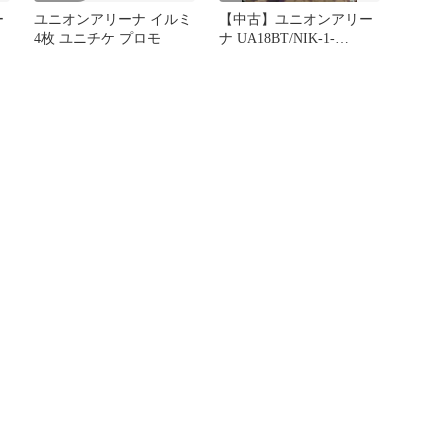
ー
ユニオンアリーナ イルミ
【中古】ユニオンアリー
4枚 ユニチケ プロモ
ナ UA18BT/NIK-1-
004[U★]：(キラ)ポリ(ホ
ロ箔押し)