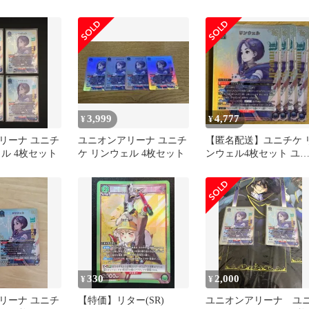
NA Vol.2
UA30BT/ARK/1/053U1
ァ おまけ付き
3,999
4,777
¥
¥
リーナ ユニチ
ユニオンアリーナ ユニチ
【匿名配送】ユニチケ 
ル 4枚セット
ケ リンウェル 4枚セット
ンウェル4枚セット ユ
オンアリーナ
330
2,000
¥
¥
リーナ ユニチ
【特価】リター(SR)
ユニオンアリーナ ユ