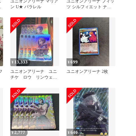
ニ
ユニオンアリーナ マリア
ユニオンアリーナ フィッ
ン U★ パラレル
ツ シルフィエット ナナ
ホシSR リニアーナ
13,333
699
¥
¥
フ
ユニオンアリーナ ユニ
ユニオンアリーナ 2枚
チケ ロウ リンウェ
ル 計8枚
2,777
640
¥
¥