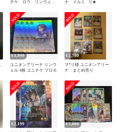
チケ ロウ リンウェ
ナ イルミ U★
ル 計8枚
3,999
2,700
¥
¥
ニ
ユニオンアリーナ リンウ
マ*リ様 ユニオンアリー
ェル 4枚 ユニチケ プロモ
ナ まとめ売り
2,199
5,000
¥
¥