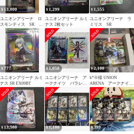
13,000
1,299
1,555
¥
¥
¥
ユニオンアリーナ ロ
ユニオンアリーナ ルミ
ユニオンアリーナ ラ
スモンティス SR 星
ナス 2枚セット
ミリス SR
2
777
1,050
2,100
¥
¥
¥
ユニオンアリーナ ルミ
ユニオンアリーナ ア
k*※様 UNION
ナス SR EX09BT
ークナイツ パラレル
ARENA アークナイ
2枚 ロスモンティス
ツ SR以上まとめ売り
ト エクシア
13,500
1,100
399
¥
¥
¥