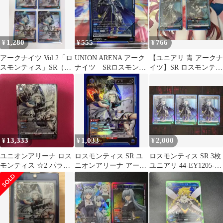
1,280
555
766
¥
¥
¥
アークナイツ Vol.2「ロ
UNION ARENA アーク
【ユニアリ 青 アークナ
スモンティス」SR（ス
ナイツ SRロスモンテ
イツ】SR ロスモンティ
ーパーレア）４枚セッ
ィス
ス ブレイズ まとめ売り
ト 青
2枚
13,333
1,033
2,000
¥
¥
¥
ユニオンアリーナ ロス
ロスモンティス SR ユ
ロスモンティス SR 3枚
モンティス ☆2 パラレ
ニオンアリーナ アーク
ユニアリ 44-EY1205-
ル
ナイツ ユニアリ 明日方
13C
舟