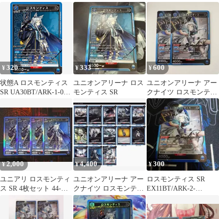
ス SR
アリーナ
SR
320
333
600
¥
¥
¥
状態A ロスモンティス
ユニオンアリーナ ロス
ユニオンアリーナ アー
SR UA30BT/ARK-1-060
モンティス SR
クナイツ ロスモンティ
ユニオンアリーナ
ス SR 青 2枚セット
UNION ARENA ユニア
リ
2,000
4,400
300
¥
¥
¥
ユニアリ ロスモンティ
ユニオンアリーナ アー
ロスモンティス SR
ス SR 4枚セット 44-
クナイツ ロスモンティ
EX11BT/ARK-2-
MA0128-19M
スデッキ
023【ユニオンアリー
ナ】