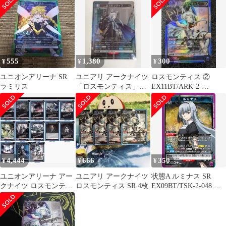
555
1,380
300
¥
¥
¥
ユニオンアリーナ SR
ユニアリ アークナイツ
ロスモンティス ②
ラミリス
「ロスモンティス」
EX11BT/ARK-2-
《パラレル》SR★（ス
023【ユニオンアリー
ーパーレア★）
ナ】
4,444
666
350
¥
¥
¥
ユニオンアリーナ アー
ユニアリ アークナイツ
状態A ルミナス SR
クナイツ ロスモンティ
ロスモンティス SR 4枚
EX09BT/TSK-2-048 ユ
スデッキ
ニオンアリーナ UNION
ARENA ユニアリ