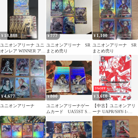
ット
18,888
777
1,100
¥
¥
¥
ユニオンアリーナ ユニ
ユニオンアリーナ SR
ユニオンアリーナ SR
オンレア WINNER アル
まとめ売り
まとめ売り
ファ おまけ付き
5%OFF
4,677
800
3,610
¥
¥
¥
ユニオンアリーナ
ユニオンアリーナゲー
【中古】ユニオンアリ
ムカード UA55ST SR
ーナ UAPR/SHY-1-
各4枚
052[UR]：シャイ