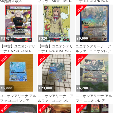
SR姫野×6枚⚠️
ィッツ SR☆ MST-1-
ーナ UA52BT/KJN-1-
068
068[U★]：(キラ)デル
タ
370
320
9,000
¥
¥
¥
【中古】ユニオンアリ
【中古】ユニオンアリ
ユニオンアリーナ ア
ーナ UA25BT/AND-1-
ーナ UA24BT/SHY-1-
ルファ ユニオンレア
062[SR]：(キラ)ジュイ
046[R★]：(キラ)小石川
ス
惟子
5,888
23,000
6,200
¥
¥
¥
ユニオンアリーナ アル
ユニオンアリーナ ア
ユニオンアリーナ アル
ファ ユニオンレア
ルファ ユニオンレア
ファ ユニオンレア
winner 未開封