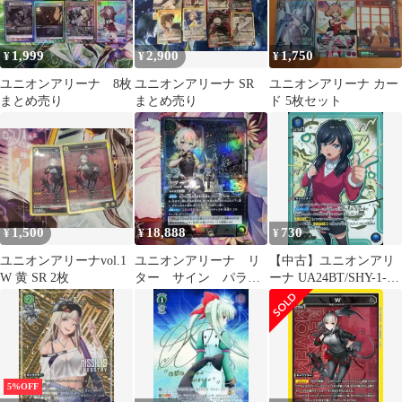
1,999
2,900
1,750
¥
¥
¥
ユニオンアリーナ 8枚
ユニオンアリーナ SR
ユニオンアリーナ カー
まとめ売り
まとめ売り
ド 5枚セット
1,500
18,888
730
¥
¥
¥
ユニオンアリーナvol.1
ユニオンアリーナ リ
【中古】ユニオンアリ
W 黄 SR 2枚
ター サイン パラレ
ーナ UA24BT/SHY-1-
ル SR★★
027[R★]：(キラ)ピルツ
5%OFF