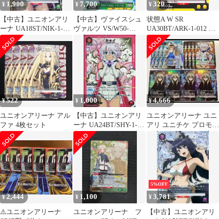
1,900
7,700
320
¥
¥
¥
【中古】ユニオンアリ
【中古】ヴァイスシュ
状態A W SR
ーナ UA18ST/NIK-1-
ヴァルツ VS/W50-
UA30BT/ARK-1-012 ユ
113[R★]：(キラ)センチ
002SP[SP]：(ホロ)U15
ニオンアリーナ UNION
チャンピオン アインハ
ARENA ユニアリ
ルト(能登麻美子金箔押
しサイン入り)
522
1,000
4,666
¥
¥
¥
ユニオンアリーナ アル
【中古】ユニオンアリ
ユニオンアリーナ ユニ
ファ 4枚セット
ーナ UA24BT/SHY-1-
アリ ユニチケ プロモ
050[R★]：(キラ)シャイ
SHY 全3種各4
5%OFF
2,444
1,100
3,781
¥
¥
¥
⚠️ユニオンアリーナ
ユニオンアリーナ フ
【中古】ユニオンアリ