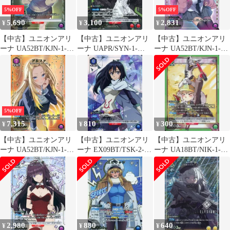
5%OFF
5%OFF
5,690
3,100
2,831
¥
¥
¥
【中古】ユニオンアリ
【中古】ユニオンアリ
【中古】ユニオンアリ
ーナ UA52BT/KJN-1-
ーナ UAPR/SYN-1-
ーナ UA52BT/KJN-1-
072[U★]：(キラ)ベー
092[R]：(キラ)ミステル
057[U★]：(キラ)イー
タ
タ
5%OFF
7,315
810
300
¥
¥
¥
【中古】ユニオンアリ
【中古】ユニオンアリ
【中古】ユニオンアリ
ーナ UA52BT/KJN-1-
ーナ EX09BT/TSK-2-
ーナ UA18BT/NIK-1-
054[U★]：(キラ)アル
015[U★]：シズ
084[SR]：(キラ)リター
ファ
2,980
880
640
¥
¥
¥