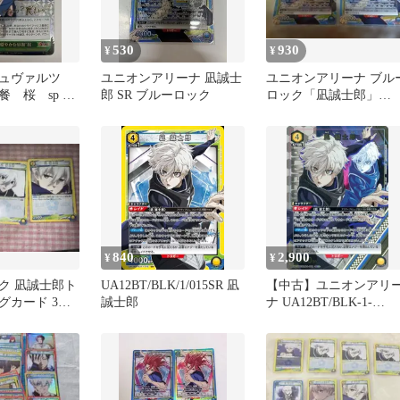
530
930
¥
¥
シュヴァルツ
ユニオンアリーナ 凪誠士
ユニオンアリーナ ブル
 桜 sp サ
郎 SR ブルーロック
ロック「凪誠士郎」
SR（スーパーレア）2枚
セット
840
2,900
¥
¥
ク 凪誠士郎ト
UA12BT/BLK/1/015SR 凪
【中古】ユニオンアリ
グカード 3枚
誠士郎
ナ UA12BT/BLK-1-
015[SR★]：(キラ)凪 
郎