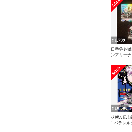
1,799
¥
日番谷冬獅郎
ンアリーナ
10,500
¥
状態A 凪 誠
1 パラレル
ル 星2 パ