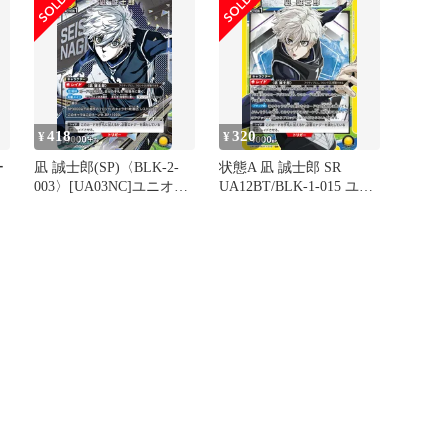
418
320
¥
¥
ー
凪 誠士郎(SP)〈BLK-2-
状態A 凪 誠士郎 SR
003〉[UA03NC]ユニオン
UA12BT/BLK-1-015 ユニ
士郎
アリーナ
オンアリーナ UNION
ARENA ユニアリ