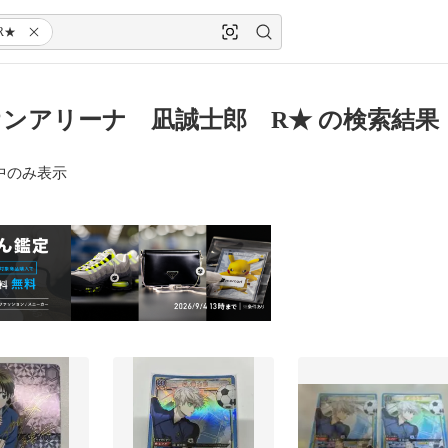
R★
ンアリーナ 凪誠士郎 R★ の検索結果
中のみ表示