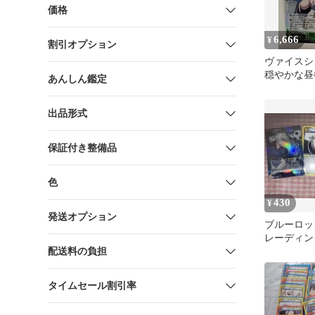
価格
6,666
¥
割引オプション
ヴァイス
穏やかな昼餐
あんしん鑑定
イン
出品形式
保証付き整備品
色
430
¥
発送オプション
ブルーロッ
レーディン
配送料の負担
セット
タイムセール割引率