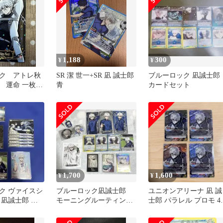
1,188
300
¥
¥
ク アトレ秋
SR 潔 世一+SR 凪 誠士郎
ブルーロック 凪誠士郎
 運命 一枚
青
カードセット
ド 凪誠士郎
1,700
1,600
¥
¥
ク ヴァイスシ
ブルーロック凪誠士郎
ユニオンアリーナ 凪 誠
 凪誠士郎 セ
モーニングルーティン
士郎 パラレル プロモ 4
+ラウワン私服+カード&
sp ブルーロック
缶バッジセット