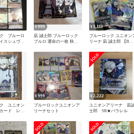
999
1,111
¥
¥
ク ブルーロ
凪 誠士郎 ブルーロック
ブルーロック ユニオン
イスシュヴァ
ブルロ 運命の一枚 秋葉
リーナ 凪 誠士郎 【B】
士郎
原 アトレ キャラカード
21枚セット
999
2,222
¥
¥
ク ユニオン
ブルーロックユニオンア
ユニオンアリーナ 凪
カード レ
リーナセット
士郎 SR★パラレル
郎