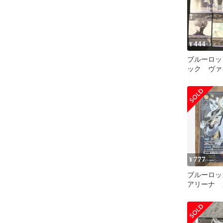
444
¥
ブルーロッ
ック ヴァ
ルツ 凪誠
777
¥
ブルーロッ
アリーナ 
ア 凪誠士