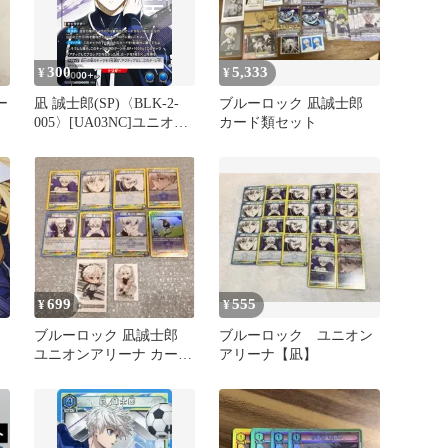
300
5,333
¥
¥
ー
凪 誠士郎(SP)〈BLK-2-
ブルーロック 凪誠士郎
005〉[UA03NC]ユニオン
カード類セット
アリーナ
699
555
¥
¥
ブルーロック 凪誠士郎
ブルーロック ユニオン
ユニオンアリーナ カード
アリーナ【凪】
類 まとめ売り