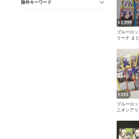
除外キーワード
1,999
¥
ブルーロッ
リーナ ま
333
¥
ブルーロッ
ニオンアリ
シュヴァルツ
王