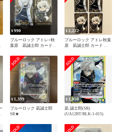
990
2,222
¥
¥
ブルーロック アトレ×秋
ブルーロック アトレ秋葉
オ
葉原 凪誠士郎 カード
原 凪誠士郎 カード 購
ジ
購入特典
入特典
1,399
1,050
¥
¥
ー
ブルーロック 凪誠士郎
凪 誠士郎(SR)
と
SR★
(UA12BT/BLK-1-015)