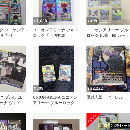
1,680
499
¥
¥
ク ユニオンア
ユニオンアリーナ ブルー
ユニオンアリーナ ブル
とめ売り
ロック「千切豹馬」
ロック 凪誠士郎 カード
SR（スーパーレア）４枚
セット
セット 青
399
22,222
¥
¥
ク ブルロ ユ
UNION ARENA ユニオン
凪誠志郎 パラレル
ーナ ヴァイス
アリーナ ブルーロック
 WSB 凪 玲
潔世一 凪誠士郎 SR