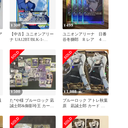
300
499
¥
¥
ア
【中古】ユニオンアリー
ユニオンアリーナ 日番
ナ UA12BT/BLK-1-
谷冬獅郎 R レア ４枚
039[SR]：(キラ)凪 誠士郎
セット
500
1,088
¥
¥
誠
た*や様 ブルーロック 凪
ブルーロック アトレ秋葉
誠士郎&御影玲王 カード
原 凪誠士郎 カード 購
まとめ売り
入特典 2枚 トレカ