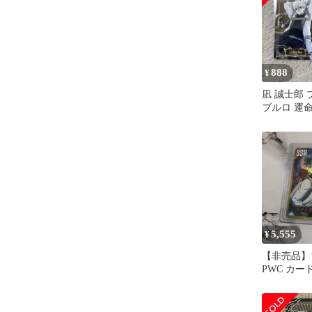
888
¥
凪 誠士郎
ブルロ 運
原 アトレ 
5,555
¥
【非売品】
PWC カー