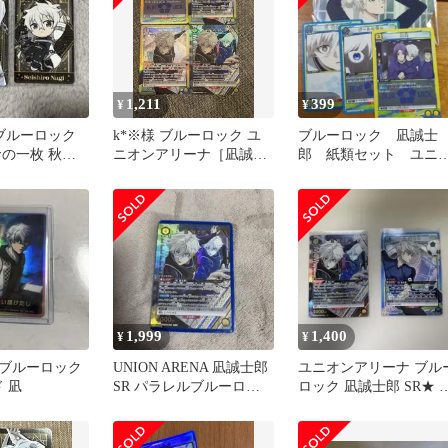
1,211
399
¥
¥
 ブルーロック
k*※様 ブルーロック ユ
ブルーロック 凪誠士
命の一枚 秋葉
ニオンアリーナ［凪誠士
郎 紙類セット ユニ
キャラカード 2
郎］4枚セット
ンアリーナ ニャン
ャタウン
1,999
1,400
¥
¥
ブルーロック
UNION ARENA 凪誠士郎
ユニオンアリーナ ブル
ド 凪
SR パラレルブルーロッ
ロック 凪誠士郎 SR★ 
ク
その他