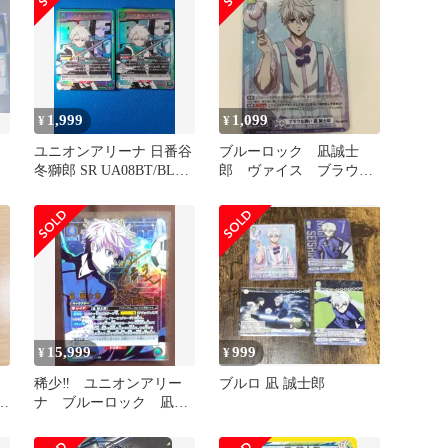
1,999
1,099
¥
¥
ユニオンアリーナ 日番谷
ブルーロック 凪誠士
冬獅郎 SR UA08BT/BLC-
郎 ヴァイス ブラウな
1-085 2枚セット
誘い RR
15,999
999
¥
¥
稀少‼️ ユニオンアリー
ブルロ 凪 誠士郎
枚
ナ ブルーロック 凪
誠士郎 SR★★ パラレ
ル