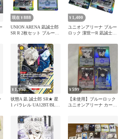
888
1,400
現在 ¥
¥
ー
UNION ARENA 凪誠士郎
ユニオンアリーナ ブルー
SR R 2枚セット ブルーロ
ロック 潔世一R 凪誠士郎
ック
SR 2枚セット
1,990
599
¥
¥
ー
状態A 凪 誠士郎 SR★ 星
【未使用】ブルーロック
1 パラレル UA12BT/BLK-
ユニオンアリーナ カード
誠士
1-015 ユニオンアリーナ
R SR 凪 蜂楽【匿名配
UNION ARENA ユニアリ
送】