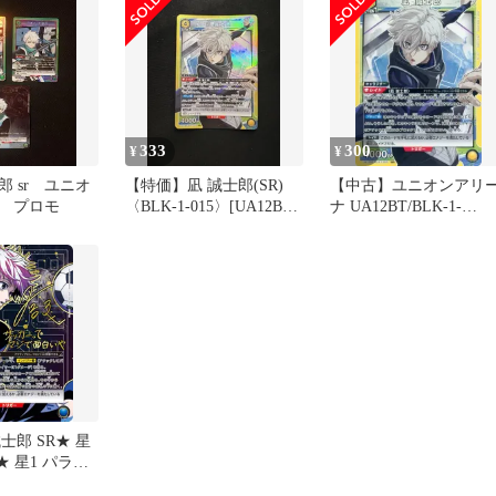
333
300
¥
¥
 sr ユニオ
【特価】凪 誠士郎(SR)
【中古】ユニオンアリ
 プロモ
〈BLK-1-015〉[UA12BT]
ナ UA12BT/BLK-1-
ユニアリ ユニオンアリー
015[SR]：(キラ)凪 誠
ナ
士郎 SR★ 星
★ 星1 パラレ
ラレル