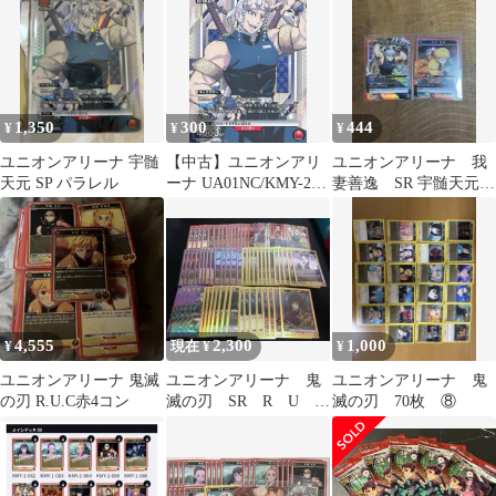
ト
1,350
300
444
¥
¥
¥
ユニオンアリーナ 宇髄
【中古】ユニオンアリ
ユニオンアリーナ 我
天元 SP パラレル
ーナ UA01NC/KMY-2-
妻善逸 SR 宇髄天元
010[SP]：宇髄天元
SR
4,555
2,300
1,000
¥
現在 ¥
¥
ユニオンアリーナ 鬼滅
ユニオンアリーナ 鬼
ユニオンアリーナ 鬼
の刃 R.U.C赤4コン
滅の刃 SR R U
滅の刃 70枚 ⑧
赤 紫 黄 キラ セ
ット 炭治郎 宇髄