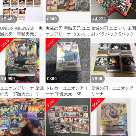
5,488
300
4,222
¥
¥
¥
UNION ARENA 赤 鬼
鬼滅の刃 宇髄天元 ユニ
鬼滅の刃 ユニアリ 未開
滅の刃 宇髄天元デッ
オンアリーナ ウエハー
封 バラパック 5パック
キ 炭治郎
ス シール 須磨 まきを
雛鶴
4,999
800
500
¥
¥
¥
ユニオンアリーナ 鬼滅
トレカ ユニオンアリ
鬼滅の刃 ユニオンア
の刃「宇髄天元」《パ
ーナ 宇髄天元 SP
リーナ
ラレル》SR★★（スー
パーレア★★）