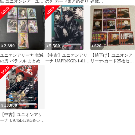
鉱 ユニオンレア ユニ
の刃 カードまとめ売り
廻戦
オンアリーナ
HUNTER×HUNTER 鬼
滅の刃 カード プロモ
2,399
5,500
620
¥
¥
¥
ユニオンアリーナ 鬼滅
【中古】ユニオンアリ
【値下げ】ユニオンア
の刃 パラレル まとめ
ーナ UAPR/KGR-1-012?
リーナ/カード25枚セッ
[C]：六平 千鉱
ト【即買いOK】
13,000
¥
【中古】ユニオンアリ
ーナ UA46BT/KGR-1-
059[R★]：(キラ)六平
千鉱