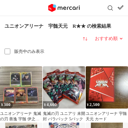
ユニオンアリーナ 宇髄天元 R★★ の検索結果
並び替え
販売中のみ表示
300
4,660
2,500
¥
¥
¥
ユニオンアリーナ 鬼滅
鬼滅の刃 ユニアリ 未開
ユニオンアリーナ 宇髄
の刃 善逸 宇髄 伊之助
封 バラパック 5パック
天元 カード
禰豆子 玄弥 R 5枚セッ