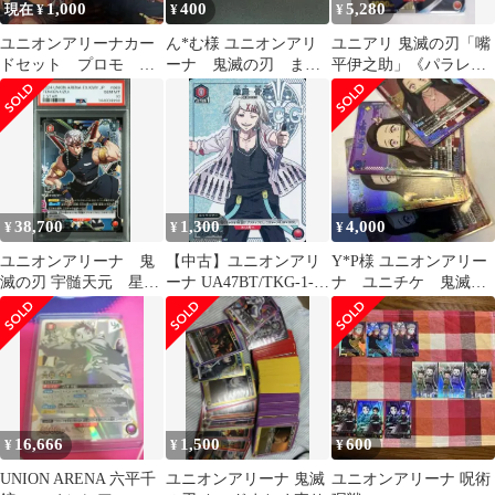
1,000
400
5,280
現在 ¥
¥
¥
ユニオンアリーナカー
ん*む様 ユニオンアリ
ユニアリ 鬼滅の刃「嘴
ドセット プロモ ジ
ーナ 鬼滅の刃 まと
平伊之助」《パラレ
ャンプ 呪術回戦 ユ
め売り
ル》SR★★（スーパー
ニオンアリーナ
レア★★）
38,700
1,300
4,000
¥
¥
¥
ユニオンアリーナ 鬼
【中古】ユニオンアリ
Y*P様 ユニオンアリー
滅の刃 宇髄天元 星2
ーナ UA47BT/TKG-1-
ナ ユニチケ 鬼滅の
パラレル PSA10
087[C★]：(キラ)鈴屋
刃 計4枚
什造
16,666
1,500
600
¥
¥
¥
UNION ARENA 六平千
ユニオンアリーナ 鬼滅
ユニオンアリーナ 呪術