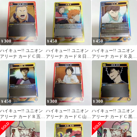
winner 宅急便コンパク
龍之介2
蛍
ト発送
300
450
450
¥
¥
¥
ハイキュー!! ユニオン
ハイキュー!! ユニオン
ハイキュー!! ユニオン
アリーナ カード C 田中
アリーナ カード R 日向
アリーナ カード R 及川
龍之介1
翔陽 犬岡走
徹2
450
300
300
¥
¥
¥
ハイキュー!! ユニオン
ハイキュー!! ユニオン
ハイキュー!! ユニオン
アリーナ カード R 五色
アリーナ カード C 山口
アリーナ カード C 黒尾
工
忠2
鉄朗