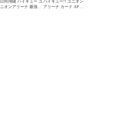
日向翔陽 ハイキュー ユ
ハイキュー!! ユニオン
ニオンアリーナ 最強ジ
アリーナ カード AP 日
ャンプ プロモ 4枚セッ
向翔陽
ト