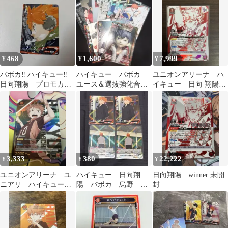
468
1,600
7,999
¥
¥
¥
バボカ‼︎ ハイキュー‼︎
ハイキュー バボカ
ユニオンアリーナ ハ
日向翔陽 プロモカー
ユース＆選抜強化合
イキュー 日向 翔陽
ド
宿 まとめ
（ユニオンレア・未開
封）
3,333
380
22,222
¥
¥
¥
ユニオンアリーナ ユ
ハイキュー 日向翔
日向翔陽 winner 未開
ニアリ ハイキュー
陽 バボカ 烏野 R
封
日向翔陽 R パラレル
イベントカード