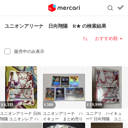
ユニオンアリーナ 日向翔陽 R★ の検索結果
並び替え
販売中のみ表示
4,111
300
19,999
¥
¥
¥
ユニオンアリーナ 日向
ユニオンアリーナ ハ
ユニアリ ハイキュ
翔陽 ユニオンレア ハイ
イキュー まとめ売り
ー!! 日向翔陽 ユニオ
キュー
ンレア winner