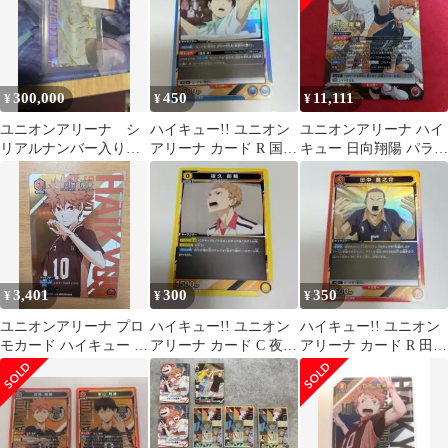
300,000
450
11,111
¥
¥
¥
ユニオンアリーナ シ
ハイキュー!! ユニオン
ユニオンアリーナ ハイ
リアルナンバー入りAP
アリーナ カード R 国見
キュー 日向翔陽 パラレ
虎杖 悠仁
英
ル 星2
3,401
300
350
¥
¥
¥
ユニオンアリーナ プロ
ハイキュー!! ユニオン
ハイキュー!! ユニオン
モカード ハイキュー 日
アリーナ カード C 夜久
アリーナ カード R 田中
向翔陽 カード
衛輔
龍之介