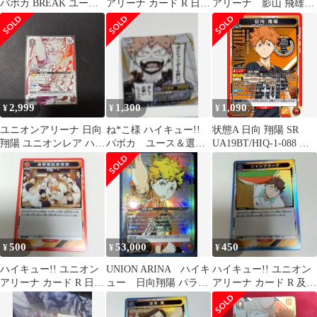
バボカ BREAK ユース
アリーナ カード R 日向
アリーナ 影山 飛雄
&選抜強化合宿 日向翔
翔陽1
U★×2 日向 翔陽
陽 頂
R★×1 3枚セット
【UA19BT】ハイキュ
ー!![中古/ゆうパケッ
ト]
2,999
1,300
1,090
¥
¥
¥
ユニオンアリーナ 日向
ね*こ様 ハイキュー!!
状態A 日向 翔陽 SR
翔陽 ユニオンレア ハイ
バボカ ユース＆選抜
UA19BT/HIQ-1-088 ユ
キュー
強化合宿 頂パラレ
ニオンアリーナ UNION
ル 日向翔陽
ARENA ユニアリ
500
53,000
450
¥
¥
¥
ハイキュー!! ユニオン
UNION ARINA ハイキ
ハイキュー!! ユニオン
アリーナ カード R 日向
ュー 日向翔陽 パラレ
アリーナ カード R 及川
翔陽 影山飛雄 月島蛍
ル★3
徹1
烏野