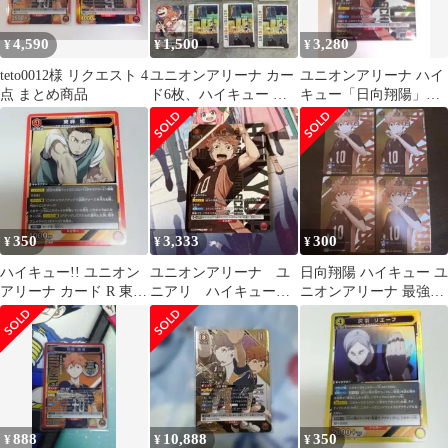
4,590
1,500
3,280
¥
¥
¥
teto0012様 リクエスト 4
ユニオンアリーナ カー
ユニオンアリーナ ハイ
点 まとめ商品
ド6枚、ハイキュー カ
キュー「日向翔陽」
ード 4枚
《パラレル》R★（レ
ア★）
350
3,333
300
¥
¥
¥
ハイキュー!! ユニオン
ユニオンアリーナ ユ
日向翔陽 ハイキュー ユ
アリーナ カード R 東峰
ニアリ ハイキュー
ニオンアリーナ 最強ジ
旭
日向翔陽 R パラレル
ャンプ プロモ 4枚セッ
ト
888
10,888
350
¥
¥
¥