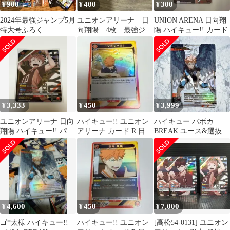
900
400
300
¥
¥
¥
2024年最強ジャンプ5月
ユニオンアリーナ 日
UNION ARENA 日向翔
特大号ふろく
向翔陽 4枚 最強ジャ
陽 ハイキュー!! カード
ンプ5月号 ハイキュー
3,333
450
3,999
¥
¥
¥
ユニオンアリーナ 日向
ハイキュー!! ユニオン
ハイキュー バボカ
翔陽 ハイキュー!! パラ
アリーナ カード R 日向
BREAK ユース&選抜強
レルレア
翔陽2
化合宿 頂A 日向翔陽
4,600
450
7,000
¥
¥
¥
ゴ*太様 ハイキュー!!
ハイキュー!! ユニオン
[高松54-0131] ユニオン