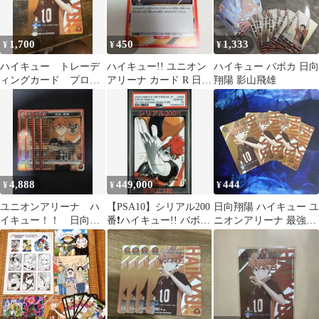
1,700
450
1,333
¥
¥
¥
ハイキュー トレーデ
ハイキュー!! ユニオン
ハイキュー バボカ 日向
ィングカード プロ
アリーナ カード R 日向
翔陽 影山飛雄
モ 最強ジャンプ
翔陽3
4,888
449,000
444
¥
¥
¥
ユニオンアリーナ ハ
【PSA10】シリアル200
日向翔陽 ハイキュー ユ
イキュー！！ 日向翔
番❗️ハイキュー!! バボ
ニオンアリーナ 最強ジ
陽 SR 4枚
カ! 日向翔陽 サイン 極
ャンプ プロモ 4枚セッ
ト