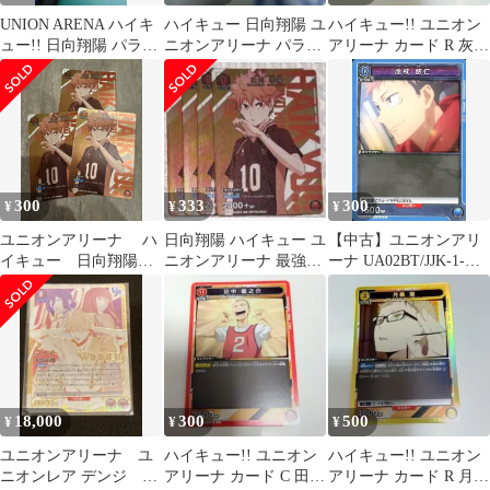
UNION ARENA ハイキ
ハイキュー 日向翔陽 ユ
ハイキュー!! ユニオン
ュー!! 日向翔陽 パラレ
ニオンアリーナ パラレ
アリーナ カード R 灰羽
ル HIQ 008
ル SR★★ 星2
リエーフ
300
333
300
¥
¥
¥
ユニオンアリーナ ハ
日向翔陽 ハイキュー ユ
【中古】ユニオンアリ
イキュー 日向翔陽
ニオンアリーナ 最強ジ
ーナ UA02BT/JJK-1-
最強ジャンプ5月号 付
ャンプ プロモ 4枚セッ
037[C]：虎杖 悠仁
録 プロモ 3枚
ト
18,000
300
500
¥
¥
¥
ユニオンアリーナ ユ
ハイキュー!! ユニオン
ハイキュー!! ユニオン
ニオンレア デンジ
アリーナ カード C 田中
アリーナ カード R 月島