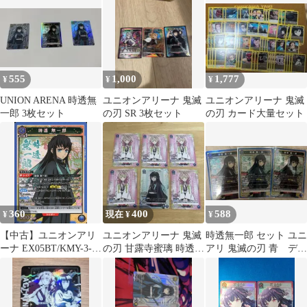
座
555
1,000
1,777
¥
¥
¥
UNION ARENA 時透無
ユニオンアリーナ 鬼滅
ユニオンアリーナ 鬼滅
一郎 3枚セット
の刃 SR 3枚セット
の刃 カード大量セット
360
400
588
¥
現在 ¥
¥
【中古】ユニオンアリ
ユニオンアリーナ 鬼滅
時透無一郎 セット ユニ
ーナ EX05BT/KMY-3-
の刃 甘露寺蜜璃 時透無
アリ 鬼滅の刃 青 デッ
039[SR]：(キラ)時透 無
一郎 6枚セット
キパーツ
一郎