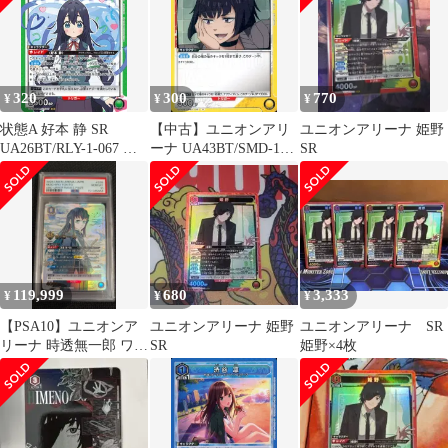
320
300
770
¥
¥
¥
状態A 好本 静 SR
【中古】ユニオンアリ
ユニオンアリーナ 姫野
UA26BT/RLY-1-067 ユ
ーナ UA43BT/SMD-1-
SR
ニオンアリーナ UNION
001[C]：帯黒
ARENA ユニアリ
119,999
680
3,333
¥
¥
¥
【PSA10】ユニオンア
ユニオンアリーナ 姫野
ユニオンアリーナ SR
リーナ 時透無一郎 ワン
SR
姫野×4枚
バトルカップ プロモ 鬼
滅の刃