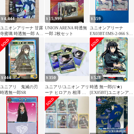
4,444
15,999
359
¥
¥
¥
ユニオンアリーナ 甘露
UNION ARENA 時透無
ユニオンアリーナ
寺蜜璃 時透無一郎 AP
一郎 2枚セット
EX03BT/IMS-2-066 SR
02 鬼滅の刃
黛 冬優子 2点セット
444
350
528
¥
¥
¥
ユニアリ 鬼滅の刃
ユニアリ/ユニオン アリ
時透 無一郎(U★)
時透無一郎SR
ーナ ヒロアカ 相澤 消
[EX05BT]ユニオンアリ
太 4枚
ーナ