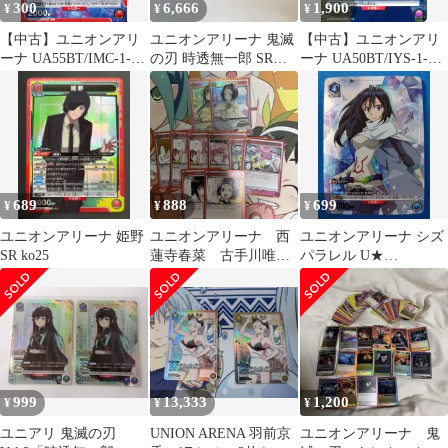
300
6,666
1,900
¥
¥
¥
【中古】ユニオンアリ
ユニオンアリーナ 鬼滅
【中古】ユニオンアリ
ーナ UA55BT/IMC-1-
の刃 時透無一郎 SR★
ーナ UA50BT/IYS-1-
088[C]：渋谷 凛
パラレル U★ SP SR
027[R★]：(キラ)奈落
AP
689
888
699
¥
¥
¥
ユニオンアリーナ 姫野
ユニオンアリーナ 西
ユニオンアリーナ シズ
SR ko25
蓮寺春菜 古手川唯
パラレル U★
SR
EX09BT/TSK-2-015
999
13,333
1,200
¥
¥
¥
ユニアリ 鬼滅の刃
UNION ARENA 羽前京
ユニオンアリーナ 鬼