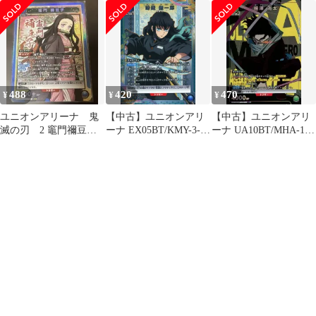
028[SR]：(キラ)奈落
042[U]：渋谷 凛
015[U★]：シズ
488
420
470
¥
¥
¥
ユニオンアリーナ 鬼
【中古】ユニオンアリ
【中古】ユニオンアリ
滅の刃 2 竈門禰豆
ーナ EX05BT/KMY-3-
ーナ UA10BT/MHA-1-
子 SR
038[R★]：(キラ)時透
035[R★]：(キラ)相澤
無一郎
消太