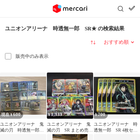
ユニオンアリーナ 時透無一郎 SR★ の検索結果
並び替え
販売中のみ表示
600
1,333
700
現在 ¥
¥
¥
ユニオンアリーナ 鬼
ユニオンアリーナ 鬼
ユニオンアリーナ 時
滅の刃 時透無一郎
滅の刃 SR まとめ売
透無一郎 SR 4枚セッ
青デッキ
り 時透無一郎、猗窩
ト 鬼滅の刃