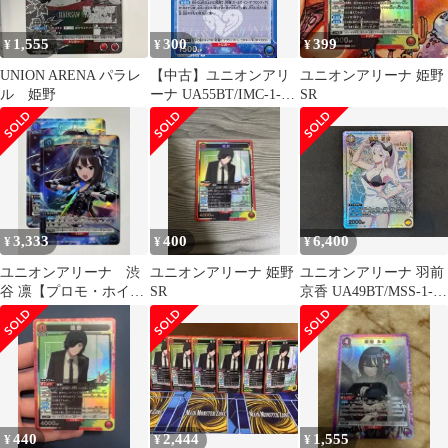
1,555
300
399
¥
¥
¥
UNION ARENA パラレ
【中古】ユニオンアリ
ユニオンアリーナ 姫野
ル 姫野
ーナ UA55BT/IMC-1-
SR
041[C]：渋谷 凛
3,333
400
6,400
¥
¥
¥
ユニオンアリーナ 渋
ユニオンアリーナ 姫野
ユニオンアリーナ 羽前
谷 凛【プロモ・ホイ
SR
京香 UA49BT/MSS-1-
ル】2枚セット
018 R★ UNION ARENA
412
440
2,444
1,555
¥
¥
¥