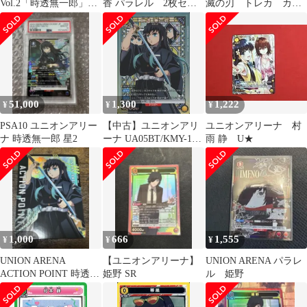
Vol.2「時透無一郎」
香 パラレル 2枚セッ
滅の刃 トレカ カー
《優勝プロモーション
ト
ド まとめ売り 大量
カード》２枚セット
セット
51,000
1,300
1,222
¥
¥
¥
PSA10 ユニオンアリー
【中古】ユニオンアリ
ユニオンアリーナ 村
ナ 時透無一郎 星2
ーナ UA05BT/KMY-1-
雨 静 U★
024[SR★]：(キラ)時透
無一郎
1,000
666
1,555
¥
¥
¥
UNION ARENA
【ユニオンアリーナ】
UNION ARENA パラレ
ACTION POINT 時透無
姫野 SR
ル 姫野
一郎 パラレル