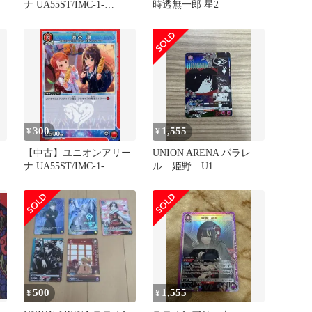
ナ UA55ST/IMC-1-
時透無一郎 星2
088[C]：渋谷 凛
300
1,555
¥
¥
リ
【中古】ユニオンアリー
UNION ARENA パラレ
ナ UA55ST/IMC-1-
ル 姫野 U1
090[U]：渋谷 凛
500
1,555
¥
¥