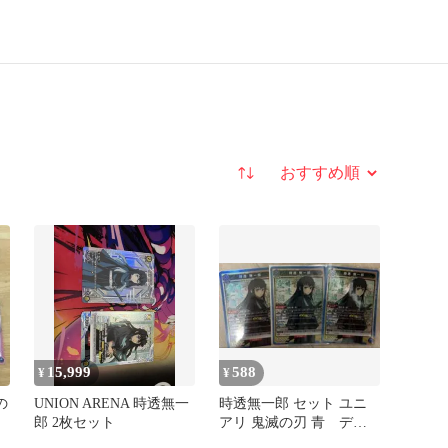
並び替え
15,999
588
¥
¥
の
UNION ARENA 時透無一
時透無一郎 セット ユニ
郎 2枚セット
アリ 鬼滅の刃 青 デッ
キパーツ