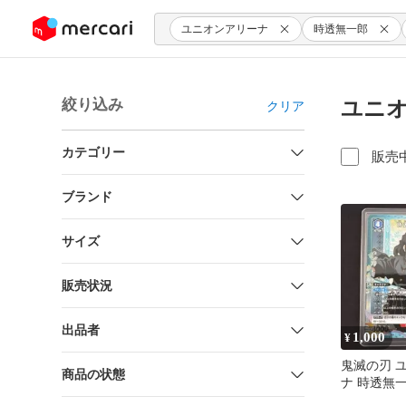
ンツにスキップ
ユニオンアリーナ
時透無一郎
絞り込み
ユニオ
クリア
カテゴリー
販売
ブランド
サイズ
販売状況
出品者
1,000
¥
鬼滅の刃 
商品の状態
ナ 時透無一
レル 青 KMY