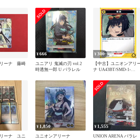
ルミン プロモ
ナ
666
300
¥
¥
リーナ 藤崎
ユニアリ 鬼滅の刃 vol.2
【中古】ユニオンアリ
時透無一郎 U パラレル
ナ UA43BT/SMD-1-
001[C]：帯黒
1,850
1,555
¥
¥
リーナ ユニ
ユニオンアリーナ
UNION ARENA パラレ