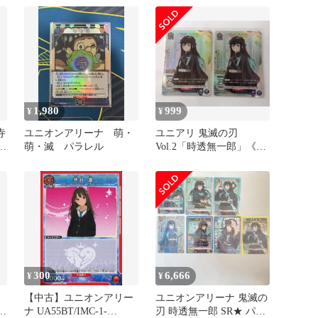
1,980
999
¥
¥
寺
ユニオンアリーナ 萌・
ユニアリ 鬼滅の刃
鬼
萌・滅 パラレル
Vol.2「時透無一郎」《優
勝プロモーションカー
ド》２枚セット
300
6,666
¥
¥
【中古】ユニオンアリー
ユニオンアリーナ 鬼滅の
ー
ナ UA55BT/IMC-1-
刃 時透無一郎 SR★ パラ