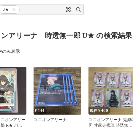
U★
ンアリーナ 時透無一郎 U★ の検索結果
中のみ表示
444
400
¥
現在 ¥
ユニオンアリー
ユニオンアリーナ
ユニオンアリーナ 鬼滅
郎 R★ パラ
刃 甘露寺蜜璃 時透無一
-3-038
郎 6枚セット