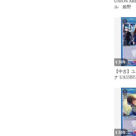
UNION A
ル 姫野
300
¥
【中古】ユ
ナ UA55BT/
040[C]：
300
¥