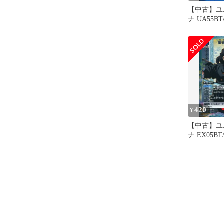
【中古】ユ
ナ UA55BT/
042[U]：
420
¥
【中古】ユ
ナ EX05BT/
038[R★]
一郎