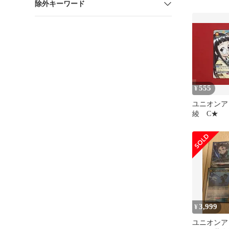
除外キーワード
青デッキ
555
¥
ユニオンア
綾 C★
3,999
¥
ユニオンア