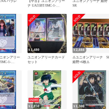
RENA パラレ
【中古】ユニオンアリー
ユニオンアリーナ 姫野
ナ UA55BT/IMC-1-
SR
041[C]：渋谷 凛
1,480
2,444
¥
¥
ニオンアリー
ユニオンアリーナカード
⚠️ユニオンアリーナ S
IMC-1-
セット
姫野×6枚⚠️
渋谷 凛
5%OFF
2,850
1,300
¥
¥