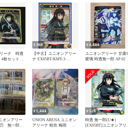
360
4,444
¥
¥
リーナ 時透
【中古】ユニオンアリー
ユニオンアリーナ 甘露
 4枚セット 鬼
ナ EX05BT/KMY-3-
蜜璃 時透無一郎 AP 02 
039[SR]：(キラ)時透 無一
滅の刃
郎
1,444
528
¥
¥
ユニオンアリー
UNION ARENA ユニオン
時透 無一郎(U★)
の刃 無一郎
アリーナ 蛙吹 梅雨 ア
[EX05BT]ユニオンアリ