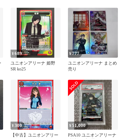
088[C]：渋谷 凛
レル U★ SP SR AP
689
777
¥
¥
ー
ユニオンアリーナ 姫野
ユニオンアリーナ まとめ
SR ko25
売り
300
51,000
¥
¥
【中古】ユニオンアリー
PSA10 ユニオンアリーナ