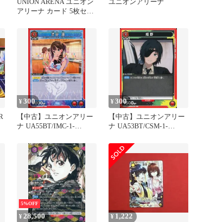
UNION ARENA ユニオン
ユニオンアリーナ
アリーナ カード 5枚セッ
ト
300
300
¥
¥
R
【中古】ユニオンアリー
【中古】ユニオンアリー
ナ UA55BT/IMC-1-
ナ UA53BT/CSM-1-
089[C]：渋谷 凛
063[C]：姫野
5%OFF
28,500
1,222
¥
¥