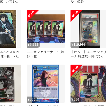
滅 パラレ
ル 姫野
の刃 炭治郎
生流転
3,333
119,999
¥
¥
ENA ACTION
ユニオンアリーナ SR姫
【PSA10】ユニオンア
時透無一郎 パラ
野×4枚
ーナ 時透無一郎 ワンバ
トルカップ プロモ 鬼滅
の刃
300
680
¥
¥