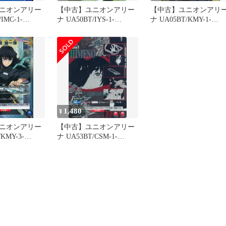
ニオンアリー
【中古】ユニオンアリー
【中古】ユニオンアリ
IMC-1-
ナ UA50BT/IYS-1-
ナ UA05BT/KMY-1-
渋谷 凛
065[R★]：(キラ)日暮 か
024[SR★]：(キラ)時透
ごめ
一郎
1,480
¥
ニオンアリー
【中古】ユニオンアリー
KMY-3-
ナ UA53BT/CSM-1-
：(キラ)時透 無
065[U★]：(キラ)姫野