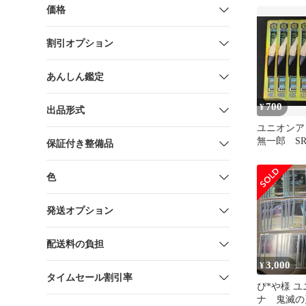
価格
割引オプション
あんしん鑑定
700
¥
出品形式
ユニオンア
無一郎 SR
保証付き整備品
滅の刃
色
発送オプション
配送料の負担
3,000
¥
タイムセール割引率
ぴ*や様 
ナ 鬼滅