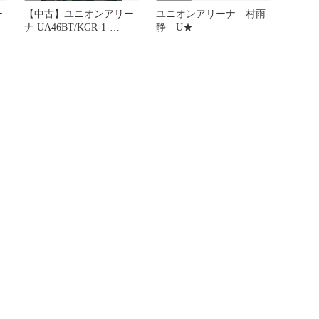
ー
【中古】ユニオンアリー
ユニオンアリーナ 村雨
ナ UA46BT/KGR-1-
静 U★
 無
006[SR★★]：(キラ)座村
イヲリ