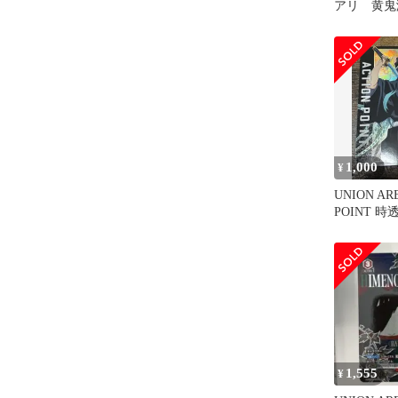
アリ 黄鬼
ル 鬼滅
ねずこ 生
1,000
¥
UNION AR
POINT 
レル
1,555
¥