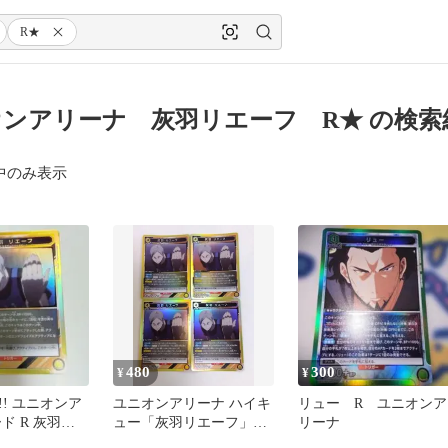
R★
ンアリーナ 灰羽リエーフ R★ の検索
中のみ表示
480
300
¥
¥
! ユニオンア
ユニオンアリーナ ハイキ
リュー R ユニオンア
ド R 灰羽リ
ュー「灰羽リエーフ」
リーナ
R（レア）４枚セット