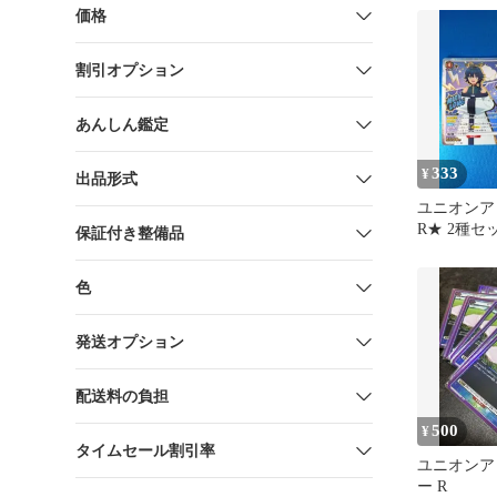
価格
割引オプション
あんしん鑑定
333
¥
出品形式
ユニオンアリ
R★ 2種セ
保証付き整備品
色
発送オプション
配送料の負担
500
¥
タイムセール割引率
ユニオンア
ー R