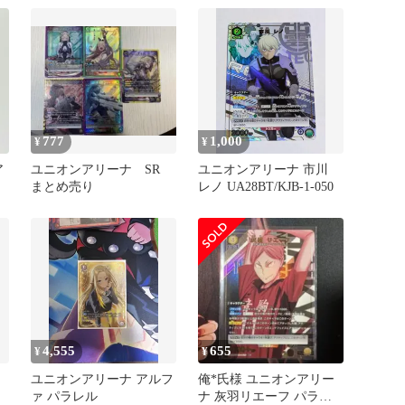
777
1,000
¥
¥
ア
ユニオンアリーナ SR
ユニオンアリーナ 市川
まとめ売り
レノ UA28BT/KJB-1-050
4,555
655
¥
¥
ユニオンアリーナ アルフ
俺*氏様 ユニオンアリー
ァ パラレル
ナ 灰羽リエーフ パラレ