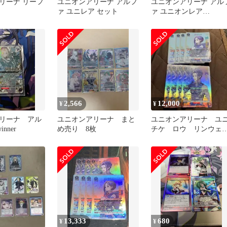
リーナ リーフ
ユニオンアリーナ アルフ
ユニオンアリーナ アル
ァ ユニレア セット
ァ ユニオンレア
WINNER
2,566
12,000
¥
¥
リーナ アル
ユニオンアリーナ まと
ユニオンアリーナ ユ
nner
め売り 8枚
チケ ロウ リンウェ
ル 計8枚
13,333
680
¥
¥