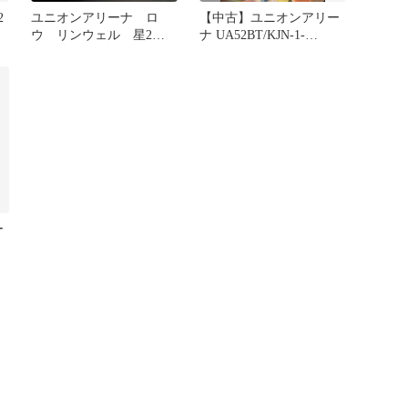
2
ユニオンアリーナ ロ
【中古】ユニオンアリー
ウ リンウェル 星2パ
ナ UA52BT/KJN-1-
ラレル セット
054[U★]：(キラ)アルフ
ァ
ー