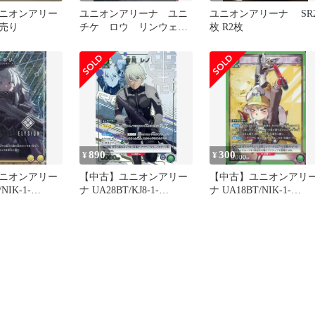
ニオンアリー
ユニオンアリーナ ユニ
ユニオンアリーナ SR
売り
チケ ロウ リンウェ
枚 R2枚
ル 計8枚
890
300
¥
¥
ニオンアリー
【中古】ユニオンアリー
【中古】ユニオンアリ
NIK-1-
ナ UA28BT/KJ8-1-
ナ UA18BT/NIK-1-
：(キラ)ポリ(ホ
050[R★]：(キラ)市川 レ
084[SR]：(キラ)リター
ノ