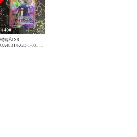
400
¥
楊端和 SR
UA48BT/KGD-1-081 ユ
ニオンアリーナ ⑤