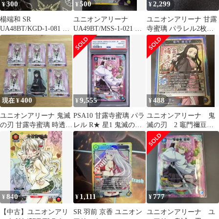
300
500
2,299
¥
¥
¥
楊端和 SR
ユニオンアリーナ
ユニオンアリーナ 甘露
UA48BT/KGD-1-081 ユ
UA49BT/MSS-1-021 羽
寺蜜璃 パラレル2枚セ
ニオンアリーナ ⑩
前 京香 (SR)
ット
400
9,555
488
現在 ¥
¥
¥
ユニオンアリーナ 鬼滅
PSA10 甘露寺蜜璃 パラ
ユニオンアリーナ 鬼
の刃 甘露寺蜜璃 時透無
レル R★ 星1 鬼滅の刃
滅の刃 2 竈門禰豆
一郎 6枚セット
ユニオンアリーナ■
子 SR
840
1,111
777
¥
¥
¥
【中古】ユニオンアリ
SR 羽前 京香 ユニオン
ユニオンアリーナ ユ