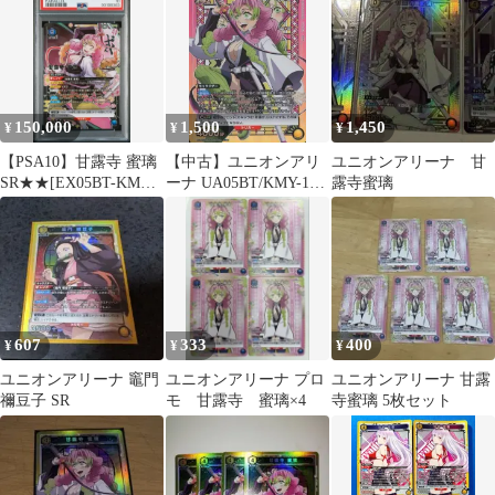
ARENA ユニアリ
150,000
1,500
1,450
¥
¥
¥
【PSA10】甘露寺 蜜璃
【中古】ユニオンアリ
ユニオンアリーナ 甘
SR★★[EX05BT-KMY-
ーナ UA05BT/KMY-1-
露寺蜜璃
3-034]鬼滅の刃
020[SR★]：(キラ)甘露
寺 蜜璃
607
333
400
¥
¥
¥
ユニオンアリーナ 竈門
ユニオンアリーナ プロ
ユニオンアリーナ 甘露
禰豆子 SR
モ 甘露寺 蜜璃×4
寺蜜璃 5枚セット