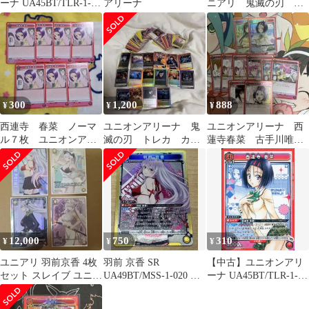
ーナ UA45BT/TLR-1-
アリーナ
ニアリ 鬼滅の刃 甘
057[U★]：(キラ)天条
露寺蜜璃 R レア パ
院 沙姫
ラレル
300
1,200
888
¥
¥
¥
西連寺 春菜 ノーマ
ユニオンアリーナ 鬼
ユニオンアリーナ 西
ル７枚 ユニオンアリ
滅の刃 トレカ カー
蓮寺春菜 古手川唯
ーナ
ド まとめ売り 大量
SR
セット
12,000
750
310
¥
¥
¥
ユニアリ 羽前京香 4枚
羽前 京香 SR
【中古】ユニオンアリ
セット スレイブ ユニオ
UA49BT/MSS-1-020 ユ
ーナ UA45BT/TLR-1-
ンアリーナ
ニオンアリーナ スレイ
053[SR]：(キラ)西連寺
ブ
春菜