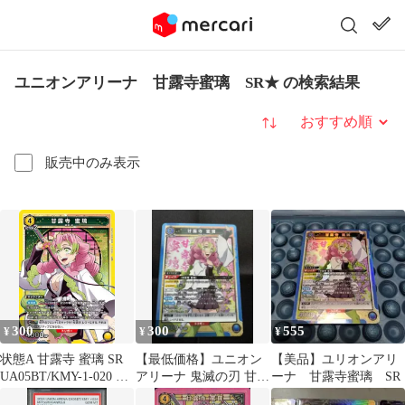
ユニオンアリーナ 甘露寺蜜璃 SR★ の検索結果
並び替え
販売中のみ表示
300
300
555
¥
¥
¥
状態A 甘露寺 蜜璃 SR
【最低価格】ユニオン
【美品】ユリオンアリ
UA05BT/KMY-1-020 ユ
アリーナ 鬼滅の刃 甘露
ーナ 甘露寺蜜璃 SR
ニオンアリーナ UNION
寺蜜璃 SR