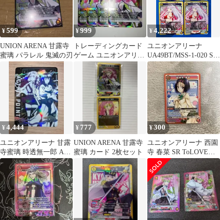
599
999
4,222
¥
¥
¥
UNION ARENA 甘露寺
トレーディングカード
ユニオンアリーナ
蜜璃 パラレル 鬼滅の刃
ゲーム ユニオンアリー
UA49BT/MSS-1-020 SR
ナ 鬼滅の刃 甘露寺蜜
羽前 京香 4枚セット
璃 4枚
4,444
777
300
¥
¥
¥
ユニオンアリーナ 甘露
UNION ARENA 甘露寺
ユニオンアリーナ 西園
寺蜜璃 時透無一郎 AP
蜜璃 カード 2枚セット
寺 春菜 SR ToLOVEる
02 鬼滅の刃
ユニアリ