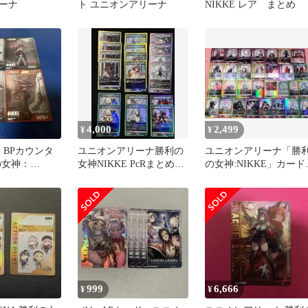
ーナ
ト ユニオンアリーナ
NIKKE レア まとめ
4,000
2,499
¥
¥
 BPカウンタ
ユニオンアリーナ勝利の
ユニオンアリーナ「勝
の女神：
女神NIKKE PcRまとめ売
の女神:NIKKE」カード
ユニオンアリー
り（バラ売り可）
まとめて
999
6,666
¥
¥