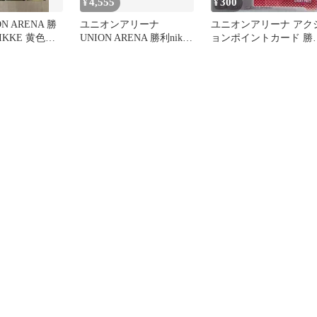
4,555
300
¥
¥
ON ARENA 勝
ユニオンアリーナ
ユニオンアリーナ アク
IKKE 黄色ま
UNION ARENA 勝利nikke
ョンポイントカード 勝
PcSR pcrコンプ
の女神：NIKKE プロモ
①