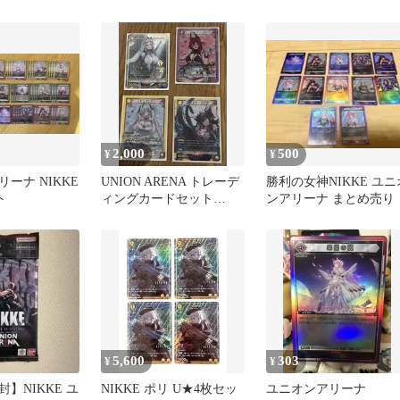
モーションカード》４枚
の女神：NIKKE プロモ
セット
③
2,000
500
¥
¥
ーナ NIKKE
UNION ARENA トレーデ
勝利の女神NIKKE ユニ
ト
ィングカードセット
ンアリーナ まとめ売り
nikke
5,600
303
¥
¥
】NIKKE ユ
NIKKE ポリ U★4枚セッ
ユニオンアリーナ