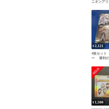
ニオンアリ
2,121
¥
4枚セット
ー 勝利
NIKKE 
ナ
1,500
¥