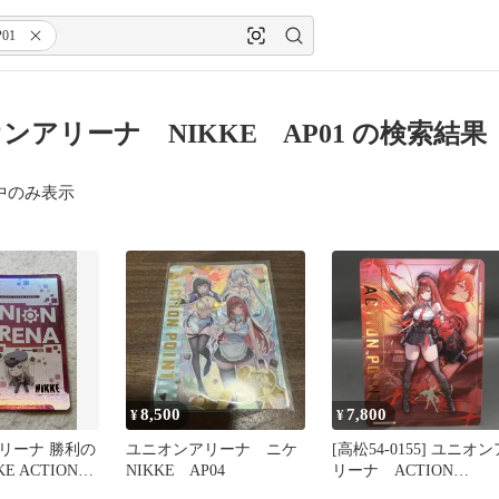
01
ンアリーナ NIKKE AP01 の検索結果
中のみ表示
8,500
7,800
¥
¥
リーナ 勝利の
ユニオンアリーナ ニケ
[高松54-0155] ユニオン
E ACTION
NIKKE AP04
リーナ ACTION
ンチ)
POINT ラピ