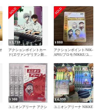
神 nikke Pcc コンプ
3,718
880
¥
¥
オ
アクションポイントカー
アクションポイント/NIK-
ド(ヱヴァンゲリヲン新劇
AP01/プロモ/NIKKE/ユニ
場版)(){}〈EVA-1-
オンアリーナ ①
AP01〉[ヱヴァンゲリヲ
ン新劇場版]ユニオンアリ
ーナ
300
4,999
¥
¥
ユニオンアリーナ アクシ
ユニオンアリーナ NIKKE