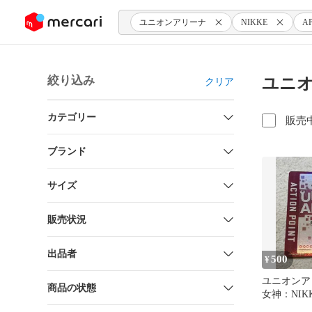
ンツにスキップ
ユニオンアリーナ
NIKKE
AP
絞り込み
ユニオ
クリア
カテゴリー
販売
ブランド
サイズ
販売状況
出品者
500
¥
ユニオンア
商品の状態
女神：NIKK
POINT (セ