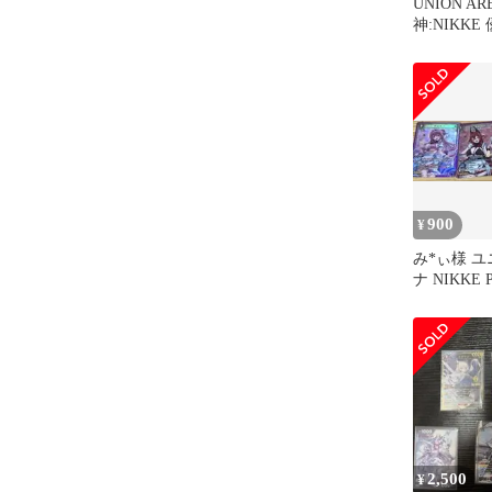
UNION A
神:NIKKE
2枚 ①
900
¥
み*ぃ様 
ナ NIKKE
2,500
¥